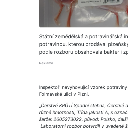
Státní zemědělská a potravinářská 
potravinou, kterou prodával plzeňský
podle rozboru obsahovala bakterii z
Inspektoři nevyhovující vzorek potraviny
Folmavské ulici v Plzni.
„
Čerstvé KRŮTÍ Spodní stehna, Čerstvé d
různé hmotnosti, Třída jakosti A, s ozna
šarže: 2605273022, původ: Polsko, další
Laboratorní rozbor potvrdil v uvedené ša