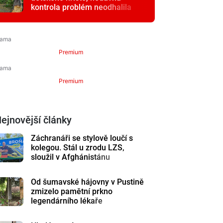
kontrola problém neodhalila
Premium
Premium
ejnovější články
Záchranáři se stylově loučí s
kolegou. Stál u zrodu LZS,
sloužil v Afghánistánu
Od šumavské hájovny v Pustině
zmizelo pamětní prkno
legendárního lékaře