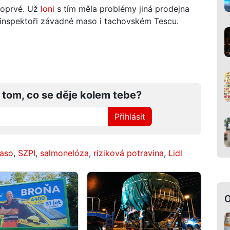
poprvé. Už
loni
s tím měla problémy jiná prodejna
i inspektoři závadné maso i tachovském Tescu.
 tom, co se děje kolem tebe?
Přihlásit
aso
,
SZPI
,
salmonelóza
,
riziková potravina
,
Lidl
O