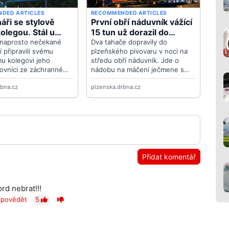
Přidat komentář
rd nebrat!!!
povědět
5