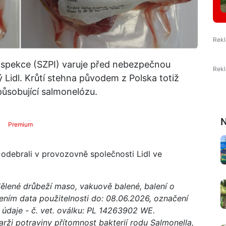
inspekce (SZPI) varuje před nebezpečnou
 Lidl. Krůtí stehna původem z Polska totiž
působující salmonelózu.
N
Premium
 odebrali v provozovně společnosti Lidl ve
ělené drůbeží maso, vakuově balené, balení o
čením data použitelnosti do: 08.06.2026, označení
 údaje - č. vet. oválku: PL 14263902 WE.
rži potraviny přítomnost bakterií rodu Salmonella,