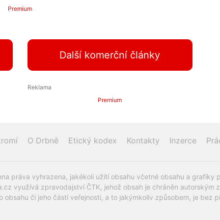
Premium
Další komerční články
Premium
romí
O Drbně
Etický kodex
Kontakty
Inzerce
Prá
na práva vyhrazena, jakékoli užití obsahu včetné obsahu a grafiky 
.cz využívá zpravodajství ČTK, jehož obsah je chráněn autorským zák
o obsahu či jeho částí veřejnosti, a to jakýmkoliv způsobem, je be