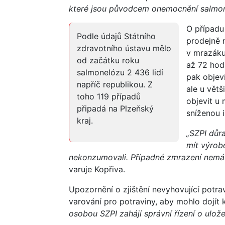
které jsou původcem onemocnění salmon
O případu
Podle údajů Státního
prodejně 
zdravotního ústavu mělo
v mrazáku
od začátku roku
až 72 hod
salmonelózu 2 436 lidí
pak objev
napříč republikou. Z
ale u vět
toho 119 případů
objevit u
připadá na Plzeňský
sníženou 
kraj.
„SZPI důr
mít výrob
nekonzumovali. Případné zmrazení nemá n
varuje Kopřiva.
Upozornění o zjištění nevyhovující potr
varování pro potraviny, aby mohlo dojít 
osobou SZPI zahájí správní řízení o ulož