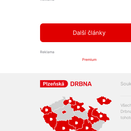
Další články
Premium
Souk
Všech
Drbna
tohot