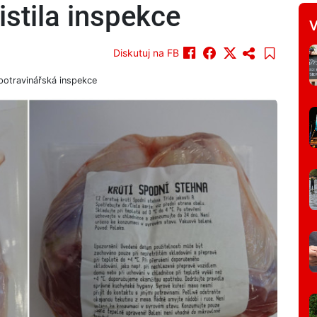
istila inspekce
V
Diskutuj na FB
potravinářská inspekce