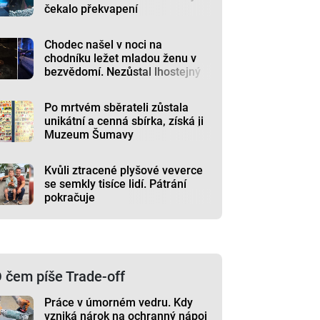
čekalo překvapení
Chodec našel v noci na
chodníku ležet mladou ženu v
bezvědomí. Nezůstal lhostejný
Po mrtvém sběrateli zůstala
unikátní a cenná sbírka, získá ji
Muzeum Šumavy
Kvůli ztracené plyšové veverce
se semkly tisíce lidí. Pátrání
pokračuje
 čem píše Trade-off
Práce v úmorném vedru. Kdy
vzniká nárok na ochranný nápoj