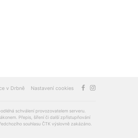
ce v Drbně
Nastavení cookies
podléhá schválení provozovatelem serveru.
onem. Přepis, šíření či další zpřístupňování
z předchozího souhlasu ČTK výslovně zakázáno.