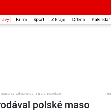
rávy
Krimi
Sport
Z kraje
Drbna
Kalendář 
aso se salmonelou, zjistila inspekce
odával polské maso