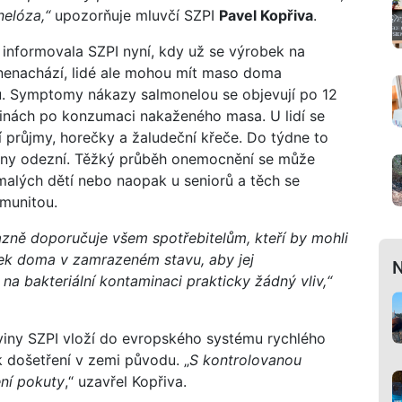
elóza,“
upozorňuje mluvčí SZPI
Pavel Kopřiva
.
 informovala SZPI nyní, kdy už se výrobek na
nenachází, lidé ale mohou mít maso doma
. Symptomy nákazy salmonelou se objevují po 12
inách po konzumaci nakaženého masa. U lidí se
í průjmy, horečky a žaludeční křeče. Do týdne to
šiny odezní. Těžký průběh onemocnění se může
 malých dětí nebo naopak u seniorů a těch se
imunitou.
azně doporučuje všem spotřebitelům, kteří by mohli
ek doma v zamrazeném stavu, aby jej
N
a bakteriální kontaminaci prakticky žádný vliv,“
aviny SZPI vloží do evropského systému rychlého
k došetření v zemi původu. „
S kontrolovanou
ení pokuty
,“ uzavřel Kopřiva.