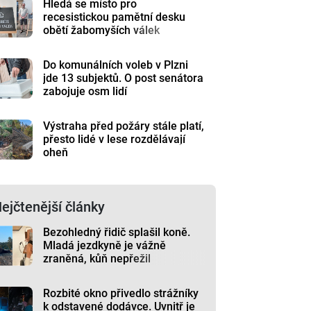
Hledá se místo pro
recesistickou pamětní desku
obětí žabomyších válek
Do komunálních voleb v Plzni
jde 13 subjektů. O post senátora
zabojuje osm lidí
Výstraha před požáry stále platí,
přesto lidé v lese rozdělávají
oheň
ejčtenější články
Bezohledný řidič splašil koně.
Mladá jezdkyně je vážně
zraněná, kůň nepřežil
Rozbité okno přivedlo strážníky
k odstavené dodávce. Uvnitř je