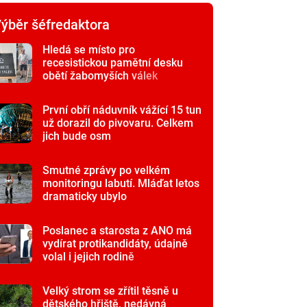
ýběr šéfredaktora
Hledá se místo pro
recesistickou pamětní desku
obětí žabomyších válek
První obří náduvník vážící 15 tun
už dorazil do pivovaru. Celkem
jich bude osm
Smutné zprávy po velkém
monitoringu labutí. Mláďat letos
dramaticky ubylo
Poslanec a starosta z ANO má
vydírat protikandidáty, údajně
volal i jejich rodině
Velký strom se zřítil těsně u
dětského hřiště, nedávná