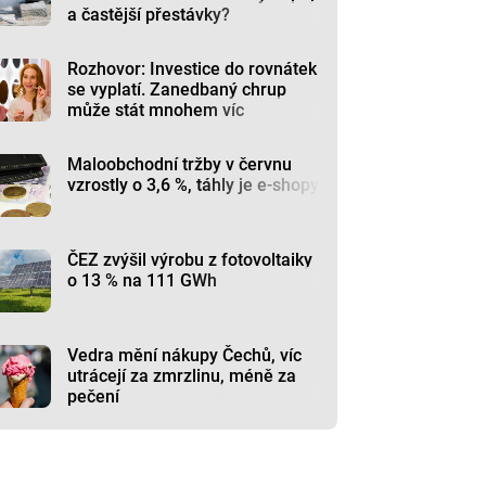
a častější přestávky?
Rozhovor: Investice do rovnátek
se vyplatí. Zanedbaný chrup
může stát mnohem víc
Maloobchodní tržby v červnu
vzrostly o 3,6 %, táhly je e-shopy
ČEZ zvýšil výrobu z fotovoltaiky
o 13 % na 111 GWh
Vedra mění nákupy Čechů, víc
utrácejí za zmrzlinu, méně za
pečení