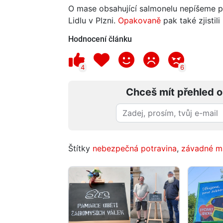
O mase obsahující salmonelu nepíšeme 
Lidlu v Plzni.
Opakovaně
pak také zjistil
Hodnocení článku
4
6
Chceš mít přehled o
Štítky
nebezpečná potravina
,
závadné m