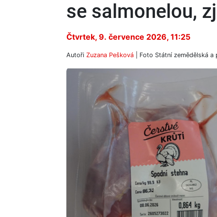
se salmonelou, zj
Čtvrtek, 9. července 2026, 11:25
Autoři
Zuzana Pešková
| Foto
Státní zemědělská a 