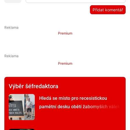
Přidat komentář
Premium
Premium
Výběr šéfredaktora
Hledá se místo pro recesistickou
pamětní desku obětí žabomyších válek