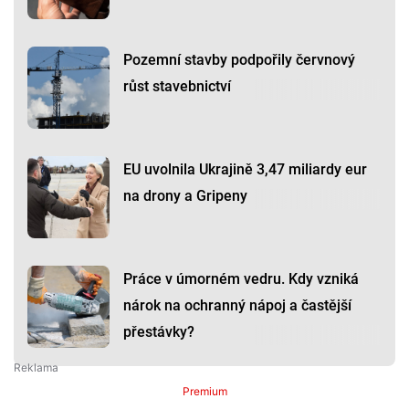
Pozemní stavby podpořily červnový
růst stavebnictví
EU uvolnila Ukrajině 3,47 miliardy eur
na drony a Gripeny
Práce v úmorném vedru. Kdy vzniká
nárok na ochranný nápoj a častější
přestávky?
Premium