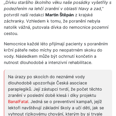
„Dívku staršího školního věku naše posádky vyšetřily s
podezřením na lehčí zranění v oblasti hlavy a zad,
“
potvrdil naší redakci
Martin Štěpán
z krajské
záchranky. Vzhledem k tomu, že poranění nebyla
natolik vážná, putovala dívka do nemocnice pozemní
cestou.
Nemocnice každé léto přijímají pacienty s poraněním
krční páteře nebo míchy po neopatrném skoku do
vody. Následkem může být ochrnutí končetin a
nutnost dlouhodobé a intenzivní rehabilitace.
Na úrazy po skocích do neznámé vody
dlouhodobě upozorňuje Česká asociace
paraplegiků. Její zástupci tvrdí, že počet těchto
zranění v poslední době klesá i díky projektu
BanalFatal
. Jedná se o preventivní kampaň, jejíž
lektoři navštěvují základní školy a učí děti, jak se
vyhnout rizikovému chování, kterým by si trvale