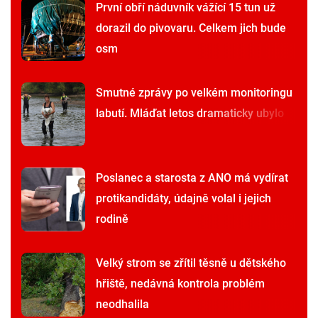
První obří náduvník vážící 15 tun už
dorazil do pivovaru. Celkem jich bude
osm
Smutné zprávy po velkém monitoringu
labutí. Mláďat letos dramaticky ubylo
Poslanec a starosta z ANO má vydírat
protikandidáty, údajně volal i jejich
rodině
Velký strom se zřítil těsně u dětského
hřiště, nedávná kontrola problém
neodhalila