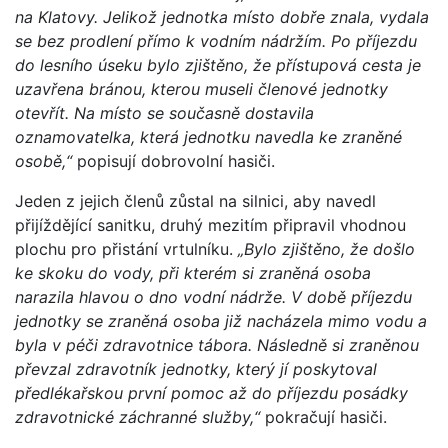
na Klatovy. Jelikož jednotka místo dobře znala, vydala
se bez prodlení přímo k vodním nádržím. Po příjezdu
do lesního úseku bylo zjištěno, že přístupová cesta je
uzavřena bránou, kterou museli členové jednotky
otevřít. Na místo se současně dostavila
oznamovatelka, která jednotku navedla ke zraněné
osobě,“
popisují dobrovolní hasiči.
Jeden z jejich členů zůstal na silnici, aby navedl
přijíždějící sanitku, druhý mezitím připravil vhodnou
plochu pro přistání vrtulníku.
„Bylo zjištěno, že došlo
ke skoku do vody, při kterém si zraněná osoba
narazila hlavou o dno vodní nádrže. V době příjezdu
jednotky se zraněná osoba již nacházela mimo vodu a
byla v péči zdravotnice tábora. Následně si zraněnou
převzal zdravotník jednotky, který jí poskytoval
předlékařskou první pomoc až do příjezdu posádky
zdravotnické záchranné služby,“
pokračují hasiči.