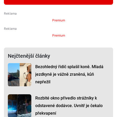
Premium
Premium
Nejčtenější články
Bezohledný řidič splašil koně. Mladá
jezdkyně je vážně zraněná, kůň
nepřežil
Rozbité okno přivedlo strážníky k
odstavené dodávce. Uvnitř je čekalo
překvapení