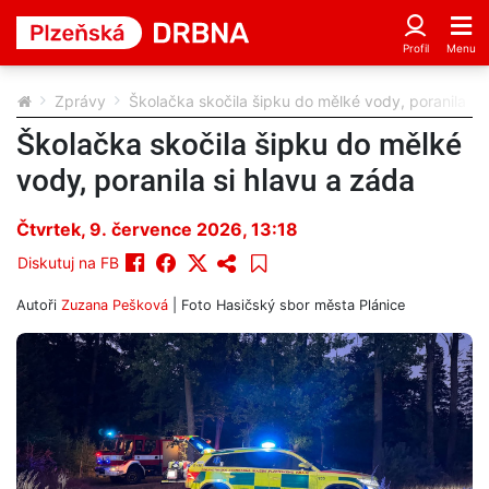
Zprávy
Školačka skočila šipku do mělké vody, poranila si
Školačka skočila šipku do mělké
vody, poranila si hlavu a záda
Čtvrtek, 9. července 2026, 13:18
Diskutuj na FB
Autoři
Zuzana Pešková
| Foto
Hasičský sbor města Plánice