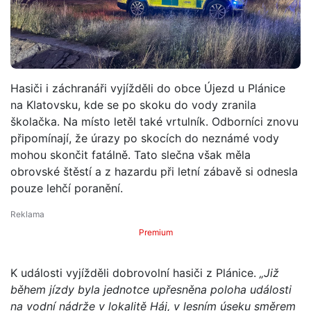
Hasiči i záchranáři vyjížděli do obce Újezd u Plánice
na Klatovsku, kde se po skoku do vody zranila
školačka. Na místo letěl také vrtulník. Odborníci znovu
připomínají, že úrazy po skocích do neznámé vody
mohou skončit fatálně. Tato slečna však měla
obrovské štěstí a z hazardu při letní zábavě si odnesla
pouze lehčí poranění.
Premium
K události vyjížděli dobrovolní hasiči z Plánice.
„Již
během jízdy byla jednotce upřesněna poloha události
na vodní nádrže v lokalitě Háj, v lesním úseku směrem