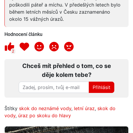
poškodili páteř a míchu. V předešlých letech bylo
během letních měsíců v Česku zaznamenáno
okolo 15 vážných úrazů.
Hodnocení článku
2
Chceš mít přehled o tom, co se
děje kolem tebe?
Přihlásit
Štítky
skok do neznámé vody
,
letní úraz
,
skok do
vody
,
úraz po skoku do hlavy