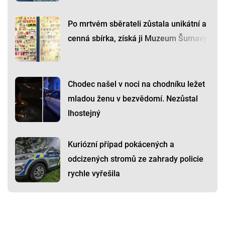
Po mrtvém sběrateli zůstala unikátní a
cenná sbírka, získá ji Muzeum Šumavy
Chodec našel v noci na chodníku ležet
mladou ženu v bezvědomí. Nezůstal
lhostejný
Kuriózní případ pokácených a
odcizených stromů ze zahrady policie
rychle vyřešila