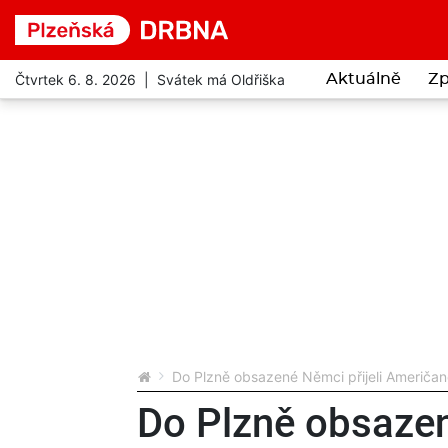
Čtvrtek 6. 8. 2026 | Svátek má Oldřiška
Aktuálně
Zp
Do Plzně obsazené Němci přijeli Američané
Do Plzně obsazen