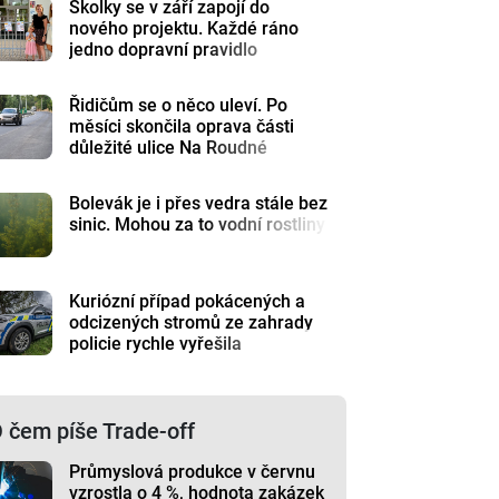
Školky se v září zapojí do
nového projektu. Každé ráno
jedno dopravní pravidlo
Řidičům se o něco uleví. Po
měsíci skončila oprava části
důležité ulice Na Roudné
Bolevák je i přes vedra stále bez
sinic. Mohou za to vodní rostliny
Kuriózní případ pokácených a
odcizených stromů ze zahrady
policie rychle vyřešila
 čem píše Trade-off
Průmyslová produkce v červnu
vzrostla o 4 %, hodnota zakázek