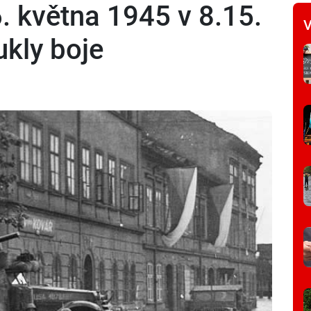
. května 1945 v 8.15.
V
ukly boje