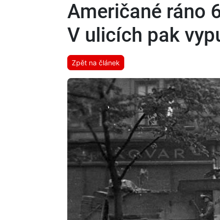
Američané ráno 6
V ulicích pak vyp
Zpět na článek