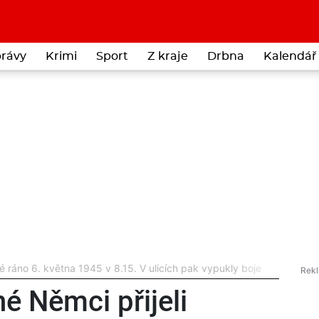
rávy
Krimi
Sport
Z kraje
Drbna
Kalendář 
 ráno 6. května 1945 v 8.15. V ulicích pak vypukly boje
é Němci přijeli