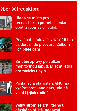
ýběr šéfredaktora
Hledá se místo pro
recesistickou pamětní desku
obětí žabomyších válek
První obří náduvník vážící 15 tun
už dorazil do pivovaru. Celkem
jich bude osm
Smutné zprávy po velkém
monitoringu labutí. Mláďat letos
dramaticky ubylo
Poslanec a starosta z ANO má
vydírat protikandidáty, údajně
volal i jejich rodině
Velký strom se zřítil těsně u
dětského hřiště, nedávná