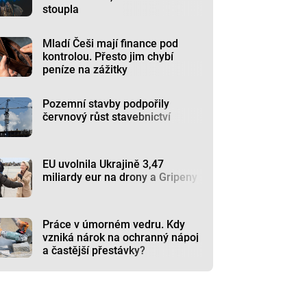
stoupla
Mladí Češi mají finance pod
kontrolou. Přesto jim chybí
peníze na zážitky
Pozemní stavby podpořily
červnový růst stavebnictví
EU uvolnila Ukrajině 3,47
miliardy eur na drony a Gripeny
Práce v úmorném vedru. Kdy
vzniká nárok na ochranný nápoj
a častější přestávky?