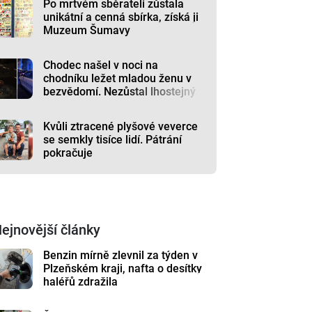
Po mrtvém sběrateli zůstala
unikátní a cenná sbírka, získá ji
Muzeum Šumavy
Chodec našel v noci na
chodníku ležet mladou ženu v
bezvědomí. Nezůstal lhostejný
Kvůli ztracené plyšové veverce
se semkly tisíce lidí. Pátrání
pokračuje
ejnovější články
Benzin mírně zlevnil za týden v
Plzeňském kraji, nafta o desítky
haléřů zdražila