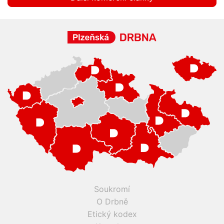
Soukromí
O Drbně
Etický kodex