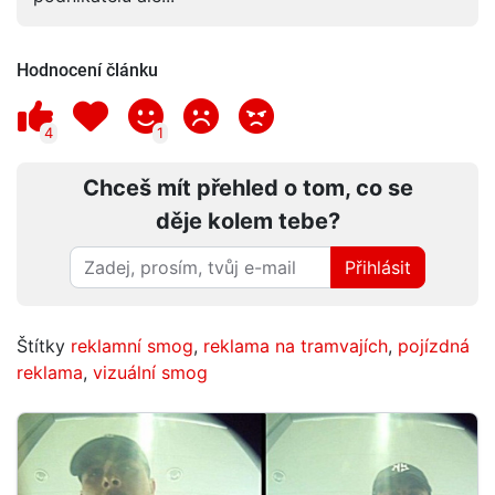
Hodnocení článku
4
1
Chceš mít přehled o tom, co se
děje kolem tebe?
Přihlásit
Štítky
reklamní smog
,
reklama na tramvajích
,
pojízdná
reklama
,
vizuální smog