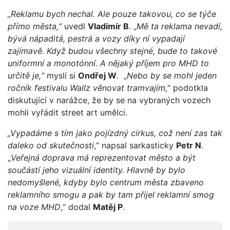
„Reklamu bych nechal. Ale pouze takovou, co se týče
přímo města,“
uvedl
Vladimír B
. „
Mě ta reklama nevadí,
bývá nápaditá, pestrá a vozy díky ní vypadají
zajímavě. Když budou všechny stejné, bude to takové
uniformní a monotónní. A nějaký příjem pro MHD to
určitě je,“
myslí si
Ondřej W
. „
Nebo by se mohl jeden
ročník festivalu Wallz věnovat tramvajím,
“ podotkla
diskutující v narážce, že by se na vybraných vozech
mohli vyřádit street art umělci.
„Vypadáme s tím jako pojízdný cirkus, což není zas tak
daleko od skutečnosti
,“ napsal sarkasticky
Petr N
.
„
Veřejná doprava má reprezentovat město a být
součástí jeho vizuální identity. Hlavně by bylo
nedomyšlené, kdyby bylo centrum města zbaveno
reklamního smogu a pak by tam přijel reklamní smog
na voze MHD
,“ dodal
Matěj P
.