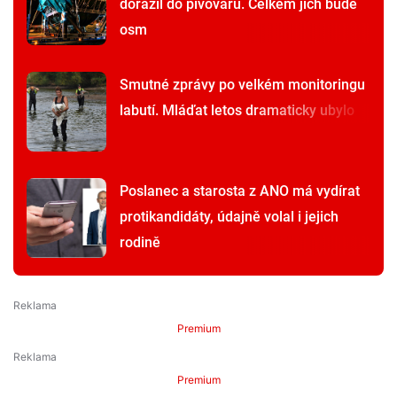
dorazil do pivovaru. Celkem jich bude
osm
Smutné zprávy po velkém monitoringu
labutí. Mláďat letos dramaticky ubylo
Poslanec a starosta z ANO má vydírat
protikandidáty, údajně volal i jejich
rodině
Premium
Premium