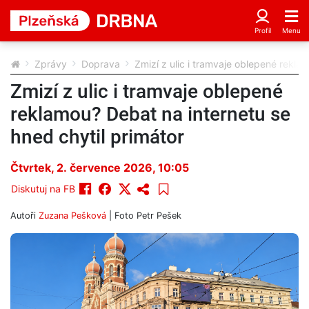
Zprávy
Doprava
Zmizí z ulic i tramvaje oblepené rekla
Zmizí z ulic i tramvaje oblepené
reklamou? Debat na internetu se
hned chytil primátor
Čtvrtek, 2. července 2026, 10:05
Diskutuj na FB
Autoři
Zuzana Pešková
| Foto
Petr Pešek