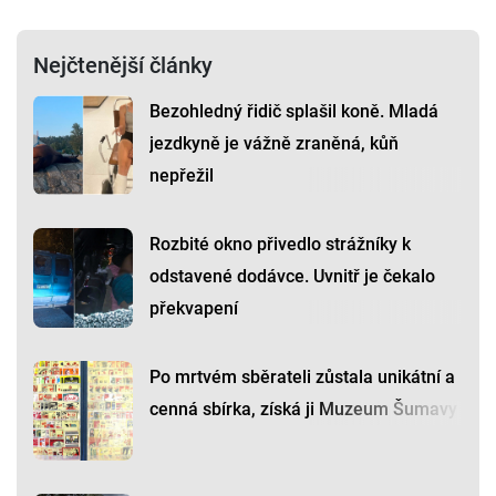
Nejčtenější články
Bezohledný řidič splašil koně. Mladá
jezdkyně je vážně zraněná, kůň
nepřežil
Rozbité okno přivedlo strážníky k
odstavené dodávce. Uvnitř je čekalo
překvapení
Po mrtvém sběrateli zůstala unikátní a
cenná sbírka, získá ji Muzeum Šumavy