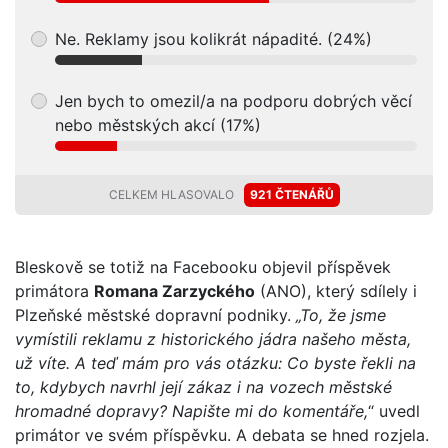
Ne. Reklamy jsou kolikrát nápadité. (24%)
Jen bych to omezil/a na podporu dobrých věcí
nebo městských akcí (17%)
CELKEM HLASOVALO
921 ČTENÁŘŮ
Bleskově se totiž na Facebooku objevil příspěvek
primátora
Romana Zarzyckého
(ANO), který sdílely i
Plzeňské městské dopravní podniky.
„To, že jsme
vymístili reklamu z historického jádra našeho města,
už víte. A teď mám pro vás otázku: Co byste řekli na
to, kdybych navrhl její zákaz i na vozech městské
hromadné dopravy? Napište mi do komentáře,
“ uvedl
primátor ve svém příspěvku. A debata se hned rozjela.