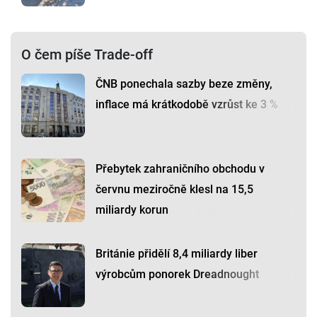
O čem píše Trade-off
ČNB ponechala sazby beze změny,
inflace má krátkodobě vzrůst ke 3 %
Přebytek zahraničního obchodu v
červnu meziročně klesl na 15,5
miliardy korun
Británie přidělí 8,4 miliardy liber
výrobcům ponorek Dreadnought