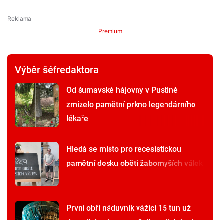
Premium
Výběr šéfredaktora
Od šumavské hájovny v Pustině
zmizelo pamětní prkno legendárního
lékaře
Hledá se místo pro recesistickou
pamětní desku obětí žabomyších válek
První obří náduvník vážící 15 tun už