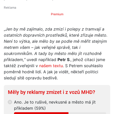
Premium
„
Jen by mě zajímalo, zda zmizí i polepy z tramvají a
ostatních dopravních prostředků, které zřizuje město.
Není to výtka, ale mělo by se podle mě měřit stejným
metrem všem – jak veřejné správě, tak i
soukromníkům. A tady by město mělo jít rozhodně
příkladem,“
uvedl například
Petr S
., jehož citaci jsme
taktéž zveřejnili v
našem textu
. S Petrem souhlasilo
poměrně hodně lidí. A jak je vidět, někteří politici
sledují sítě opravdu bedlivě.
Měly by reklamy zmizet i z vozů MHD?
Ano. Je to rušivé, nevkusné a město má jít
příkladem (59%)