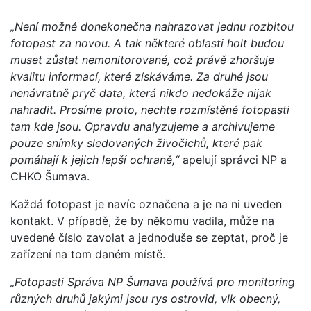
„Není možné donekonečna nahrazovat jednu rozbitou
fotopast za novou. A tak některé oblasti holt budou
muset zůstat nemonitorované, což právě zhoršuje
kvalitu informací, které získáváme. Za druhé jsou
nenávratně pryč data, která nikdo nedokáže nijak
nahradit. Prosíme proto, nechte rozmístěné fotopasti
tam kde jsou. Opravdu analyzujeme a archivujeme
pouze snímky sledovaných živočichů, které pak
pomáhají k jejich lepší ochraně,“
apelují správci NP a
CHKO Šumava.
Každá fotopast je navíc označena a je na ni uveden
kontakt. V případě, že by někomu vadila, může na
uvedené číslo zavolat a jednoduše se zeptat, proč je
zařízení na tom daném místě.
„Fotopasti Správa NP Šumava používá pro monitoring
různých druhů jakými jsou rys ostrovid, vlk obecný,