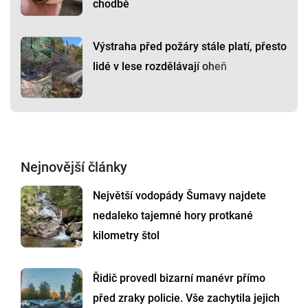
chodbě
Výstraha před požáry stále platí, přesto
lidé v lese rozdělávají oheň
Nejnovější články
Největší vodopády Šumavy najdete
nedaleko tajemné hory protkané
kilometry štol
Řidič provedl bizarní manévr přímo
před zraky policie. Vše zachytila jejich