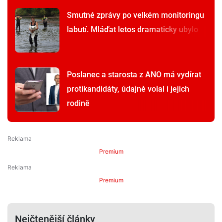
Smutné zprávy po velkém monitoringu
labutí. Mláďat letos dramaticky ubylo
Poslanec a starosta z ANO má vydírat
protikandidáty, údajně volal i jejich
rodině
Premium
Premium
Nejčtenější články