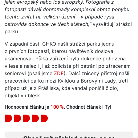
jelen evropský nebo los evropský. Fotografie z
fotopastí dávají dohromady komplexní obraz pohybu
těchto zvířat na velkém území – v případě rysa
ostrovida dokonce ve třech státech,“
vysvětlují strážci
parku.
V západní části CHKO našli strážci parku jednu
z prvních fotopastí, kterou návštěvník doslova
ukamenoval. Půlka zařízení byla dokonce pohozena
v lese a nalezli ji až policisté při pátrání po ztraceném
seniorovi (psali jsme
ZDE
). Další zničený přístroj našli
pracovníci parku mezi Kvildou a Borovými Lady, třetí
případ už je z Prášilska, kde vandal poničil čidlo,
objektiv i blesk.
Hodnocení článku je
100 %
. Ohodnoť článek i Ty!