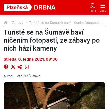
Zprávy
Turisté se na Šumavě baví ničením fotopastí, ze 
Turisté se na Šumavě baví
ničením fotopastí, ze zábavy po
nich hází kameny
Středa, 6. ledna 2021, 08:30
Autoři
| Foto
NP Šumava