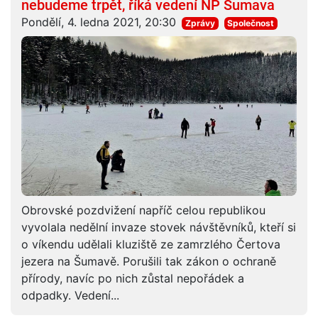
nebudeme trpět, říká vedení NP Šumava
Pondělí, 4. ledna 2021, 20:30
Zprávy
Společnost
Obrovské pozdvižení napříč celou republikou
vyvolala nedělní invaze stovek návštěvníků, kteří si
o víkendu udělali kluziště ze zamrzlého Čertova
jezera na Šumavě. Porušili tak zákon o ochraně
přírody, navíc po nich zůstal nepořádek a
odpadky. Vedení...