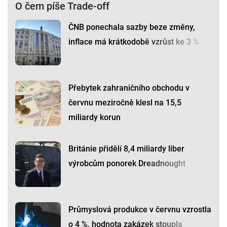
O čem píše Trade-off
ČNB ponechala sazby beze změny,
inflace má krátkodobě vzrůst ke 3 %
Přebytek zahraničního obchodu v
červnu meziročně klesl na 15,5
miliardy korun
Británie přidělí 8,4 miliardy liber
výrobcům ponorek Dreadnought
Průmyslová produkce v červnu vzrostla
o 4 %, hodnota zakázek stoupla