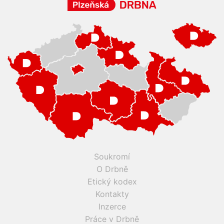
Soukromí
O Drbně
Etický kodex
Kontakty
Inzerce
Práce v Drbně