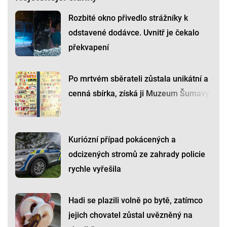
Rozbité okno přivedlo strážníky k
odstavené dodávce. Uvnitř je čekalo
překvapení
Po mrtvém sběrateli zůstala unikátní a
cenná sbírka, získá ji Muzeum Šumavy
Kuriózní případ pokácených a
odcizených stromů ze zahrady policie
rychle vyřešila
Hadi se plazili volně po bytě, zatímco
jejich chovatel zůstal uvězněný na