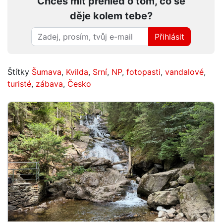
Chceš mít přehled o tom, co se
děje kolem tebe?
Přihlásit
Štítky
Šumava
,
Kvilda
,
Srní
,
NP
,
fotopasti
,
vandalové
,
turisté
,
zábava
,
Česko