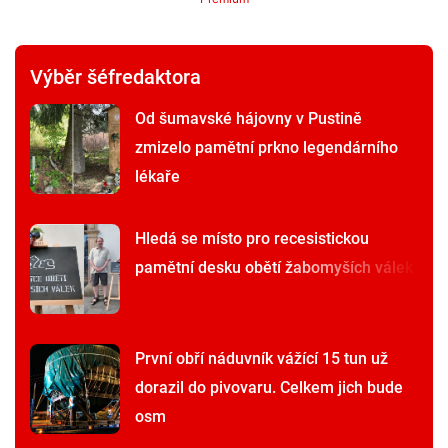
Výběr šéfredaktora
Od šumavské hájovny v Pustině
zmizelo pamětní prkno legendárního
lékaře
Hledá se místo pro recesistickou
pamětní desku obětí žabomyších válek
První obří náduvník vážící 15 tun už
dorazil do pivovaru. Celkem jich bude
osm