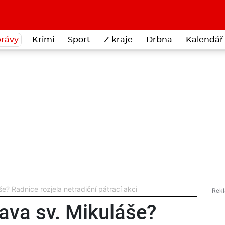
rávy
Krimi
Sport
Z kraje
Drbna
Kalendář 
e? Radnice rozjela netradiční pátrací akci
ava sv. Mikuláše?