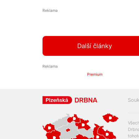
Další články
Premium
Souk
Všech
Drbna
tohot