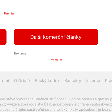
Premium
Další komerční články
Premium
romí
O Drbně
Etický kodex
Kontakty
Inzerce
Prá
na práva vyhrazena, jakékoli užití obsahu včetné obsahu a grafiky 
.cz využívá zpravodajství ČTK, jehož obsah je chráněn autorským zák
o obsahu či jeho částí veřejnosti, a to jakýmkoliv způsobem, je be