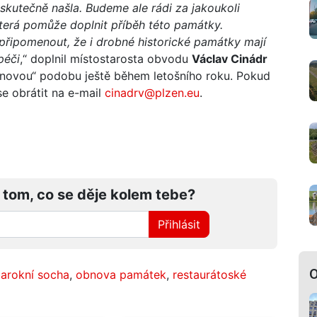
h skutečně našla. Budeme ale rádi za jakoukoli
která pomůže doplnit příběh této památky.
ipomenout, že i drobné historické památky mají
péči
,“ doplnil místostarosta obvodu
Václav Cinádr
novou“ podobu ještě během letošního roku. Pokud
se obrátit na e-mail
cinadrv@plzen.eu
.
 tom, co se děje kolem tebe?
Přihlásit
O
arokní socha
,
obnova památek
,
restaurátoské