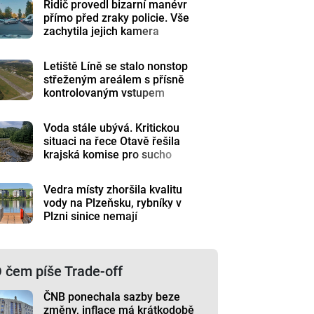
Řidič provedl bizarní manévr
přímo před zraky policie. Vše
zachytila jejich kamera
Letiště Líně se stalo nonstop
střeženým areálem s přísně
kontrolovaným vstupem
Voda stále ubývá. Kritickou
situaci na řece Otavě řešila
krajská komise pro sucho
Vedra místy zhoršila kvalitu
vody na Plzeňsku, rybníky v
Plzni sinice nemají
 čem píše Trade-off
ČNB ponechala sazby beze
změny, inflace má krátkodobě