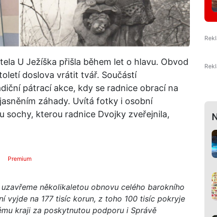
tela U Ježíška přišla během let o hlavu. Obvod
letí doslova vrátit tvář. Součástí
diční pátrací akce, kdy se radnice obrací na
jasněním záhady. Uvítá fotky i osobní
sochy, kterou radnice Dvojky zveřejnila,
N
Premium
 uzavřeme několikaletou obnovu celého barokního
 vyjde na 177 tisíc korun, z toho 100 tisíc pokryje
ému kraji za poskytnutou podporu i Správě