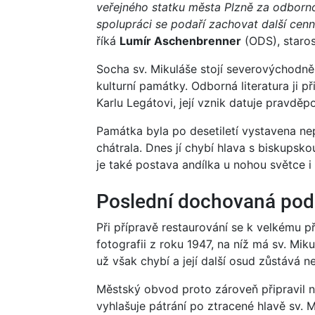
veřejného statku města Plzně za odbornou
spolupráci se podaří zachovat další ce
říká
Lumír Aschenbrenner
(ODS), staro
Socha sv. Mikuláše stojí severovýchodně 
kulturní památky. Odborná literatura ji
Karlu Legátovi, její vznik datuje pravděpo
Památka byla po desetiletí vystavena n
chátrala. Dnes jí chybí hlava s biskupsko
je také postava andílka u nohou světce 
Poslední dochovaná pod
Při přípravě restaurování se k velkému p
fotografii z roku 1947, na níž má sv. Mik
už však chybí a její další osud zůstává 
Městský obvod proto zároveň připravil
vyhlašuje pátrání po ztracené hlavě sv. M