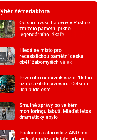
ýběr šéfredaktora
Od šumavské hájovny v Pustině
zmizelo pamětní prkno
legendárního lékaře
Hledá se místo pro
recesistickou pamětní desku
obětí žabomyších válek
První obří náduvník vážící 15 tun
už dorazil do pivovaru. Celkem
jich bude osm
Smutné zprávy po velkém
monitoringu labutí. Mláďat letos
dramaticky ubylo
Poslanec a starosta z ANO má
vydírat protikandidáty, údajně