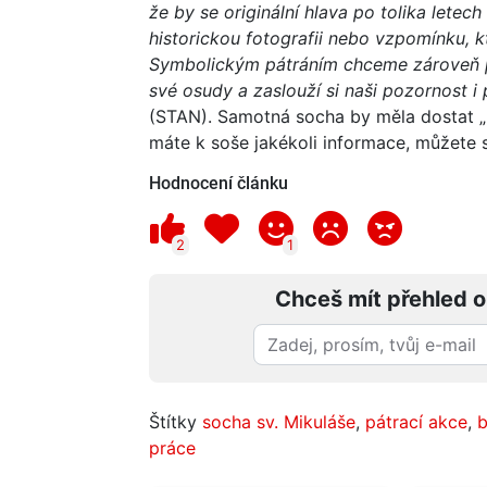
že by se originální hlava po tolika letec
historickou fotografii nebo vzpomínku, 
Symbolickým pátráním chceme zároveň př
své osudy a zaslouží si naši pozornost i 
(STAN). Samotná socha by měla dostat „
máte k soše jakékoli informace, můžete 
Hodnocení článku
2
1
Chceš mít přehled o
Štítky
socha sv. Mikuláše
,
pátrací akce
,
b
práce