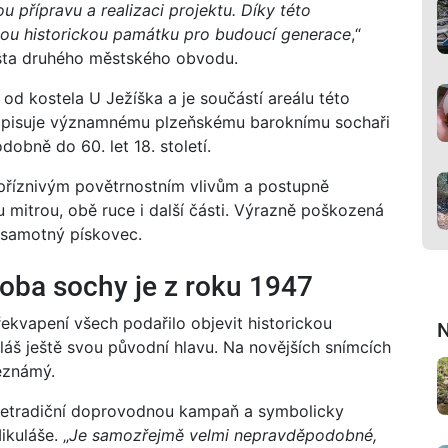
 přípravu a realizaci projektu. Díky této
nnou historickou památku pro budoucí generace
,“
sta druhého městského obvodu.
od kostela U Ježíška a je součástí areálu této
 připisuje významnému plzeňskému baroknímu sochaři
dobně do 60. let 18. století.
epříznivým povětrnostním vlivům a postupně
u mitrou, obě ruce i další části. Výrazně poškozená
i samotný pískovec.
oba sochy je z roku 1947
řekvapení všech podařilo objevit historickou
N
uláš ještě svou původní hlavu. Na novějších snímcích
neznámý.
 netradiční doprovodnou kampaň a symbolicky
ikuláše. „
Je samozřejmě velmi nepravděpodobné,