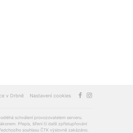
ce v Drbně
Nastavení cookies
podléhá schválení provozovatelem serveru.
onem. Přepis, šíření či další zpřístupňování
z předchozího souhlasu ČTK výslovně zakázáno.