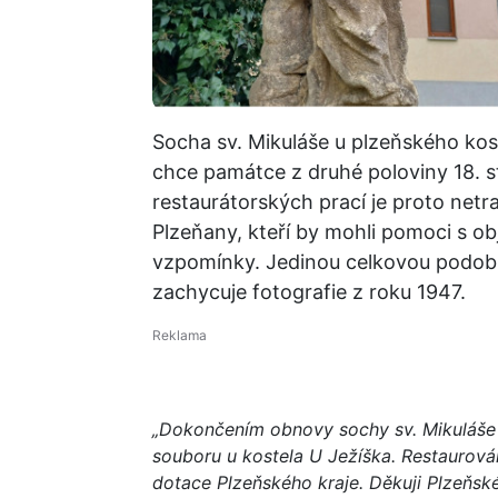
Socha sv. Mikuláše u plzeňského kos
chce památce z druhé poloviny 18. sto
restaurátorských prací je proto netra
Plzeňany, kteří by mohli pomoci s ob
vzpomínky. Jedinou celkovou podobu 
zachycuje fotografie z roku 1947.
„Dokončením obnovy sochy sv. Mikuláše
souboru u kostela U Ježíška. Restaurování
dotace Plzeňského kraje. Děkuji Plzeňsk