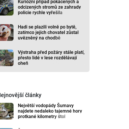
Kuriózní případ pokácených a
odcizených stromů ze zahrady
policie rychle vyřešila
Hadi se plazili volně po bytě,
zatímco jejich chovatel zůstal
uvězněný na chodbě
Výstraha před požáry stále platí,
přesto lidé v lese rozdělávají
oheň
ejnovější články
Největší vodopády Šumavy
najdete nedaleko tajemné hory
protkané kilometry štol