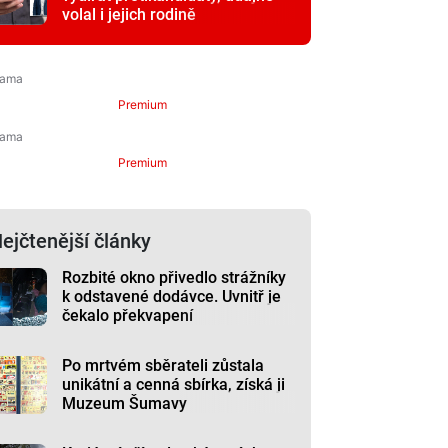
volal i jejich rodině
Premium
Premium
ejčtenější články
Rozbité okno přivedlo strážníky
k odstavené dodávce. Uvnitř je
čekalo překvapení
Po mrtvém sběrateli zůstala
unikátní a cenná sbírka, získá ji
Muzeum Šumavy