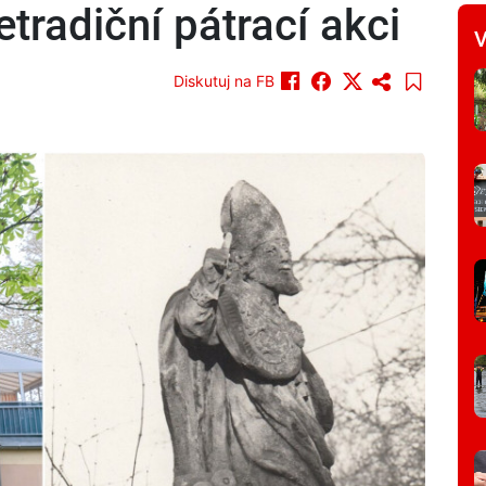
etradiční pátrací akci
V
Diskutuj na FB