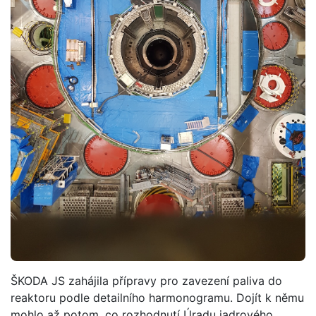
ŠKODA JS zahájila přípravy pro zavezení paliva do
reaktoru podle detailního harmonogramu. Dojít k němu
mohlo až potom, co rozhodnutí Úradu jadrového