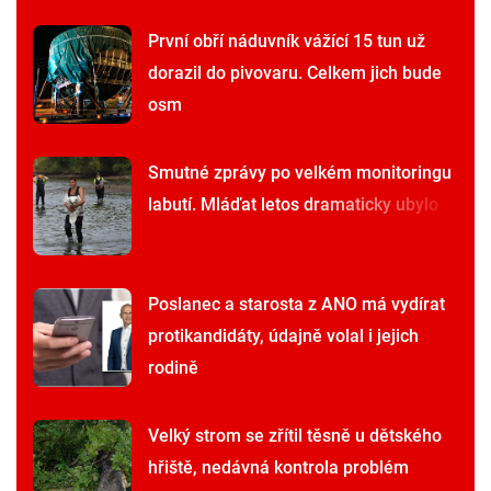
První obří náduvník vážící 15 tun už
dorazil do pivovaru. Celkem jich bude
osm
Smutné zprávy po velkém monitoringu
labutí. Mláďat letos dramaticky ubylo
Poslanec a starosta z ANO má vydírat
protikandidáty, údajně volal i jejich
rodině
Velký strom se zřítil těsně u dětského
hřiště, nedávná kontrola problém