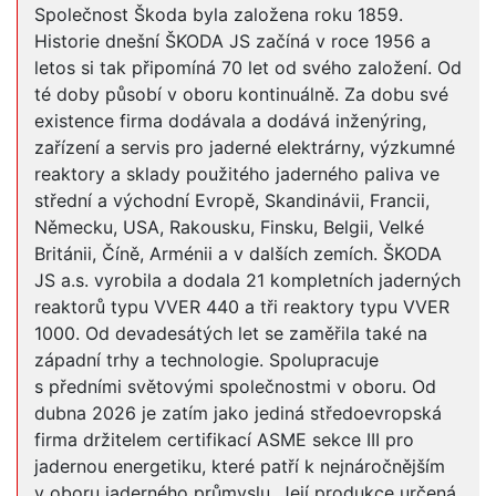
Společnost Škoda byla založena roku 1859.
Historie dnešní ŠKODA JS začíná v roce 1956 a
letos si tak připomíná 70 let od svého založení. Od
té doby působí v oboru kontinuálně. Za dobu své
existence firma dodávala a dodává inženýring,
zařízení a servis pro jaderné elektrárny, výzkumné
reaktory a sklady použitého jaderného paliva ve
střední a východní Evropě, Skandinávii, Francii,
Německu, USA, Rakousku, Finsku, Belgii, Velké
Británii, Číně, Arménii a v dalších zemích. ŠKODA
JS a.s. vyrobila a dodala 21 kompletních jaderných
reaktorů typu VVER 440 a tři reaktory typu VVER
1000. Od devadesátých let se zaměřila také na
západní trhy a technologie. Spolupracuje
s předními světovými společnostmi v oboru. Od
dubna 2026 je zatím jako jediná středoevropská
firma držitelem certifikací ASME sekce III pro
jadernou energetiku, které patří k nejnáročnějším
v oboru jaderného průmyslu. Její produkce určená