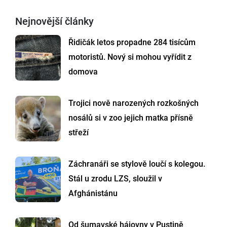
Nejnovější články
Řidičák letos propadne 284 tisícům
motoristů. Nový si mohou vyřídit z
domova
Trojici nově narozených rozkošných
nosálů si v zoo jejich matka přísně
střeží
Záchranáři se stylově loučí s kolegou.
Stál u zrodu LZS, sloužil v
Afghánistánu
Od šumavské hájovny v Pustině