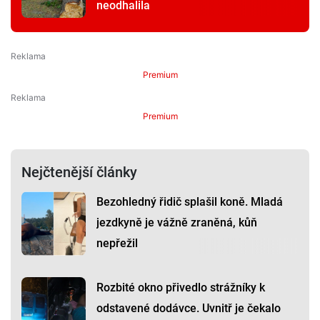
neodhalila
Premium
Premium
Nejčtenější články
Bezohledný řidič splašil koně. Mladá
jezdkyně je vážně zraněná, kůň
nepřežil
Rozbité okno přivedlo strážníky k
odstavené dodávce. Uvnitř je čekalo