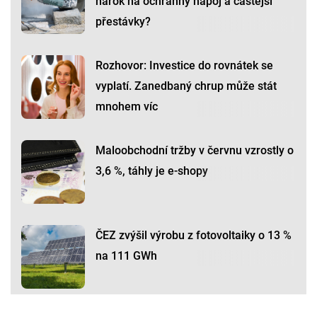
nárok na ochranný nápoj a častější
přestávky?
Rozhovor: Investice do rovnátek se
vyplatí. Zanedbaný chrup může stát
mnohem víc
Maloobchodní tržby v červnu vzrostly o
3,6 %, táhly je e-shopy
ČEZ zvýšil výrobu z fotovoltaiky o 13 %
na 111 GWh