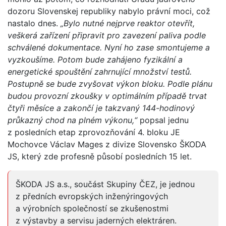
dozoru Slovenskej republiky nabylo právní moci, což
nastalo dnes.
„Bylo nutné nejprve reaktor otevřít,
veškerá zařízení připravit pro zavezení paliva podle
schválené dokumentace. Nyní ho zase smontujeme a
vyzkoušíme. Potom bude zahájeno fyzikální a
energetické spouštění zahrnující množství testů.
Postupně se bude zvyšovat výkon bloku. Podle plánu
budou provozní zkoušky v optimálním případě trvat
čtyři měsíce a zakončí je takzvaný 144-hodinový
průkazný chod na plném výkonu,“
popsal jednu
z posledních etap zprovozňování 4. bloku JE
Mochovce Václav Mages z divize Slovensko ŠKODA
JS, který zde profesně působí posledních 15 let.
ŠKODA JS a.s., součást Skupiny ČEZ, je jednou
z předních evropských inženýringových
a výrobních společností se zkušenostmi
z výstavby a servisu jaderných elektráren.