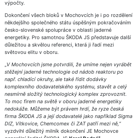
výpočty.
Dokončení všech bloků v Mochovcích je i po rozdělení
někdejšího společného státu úspěšným pokračováním
česko-slovenské spolupráce v oblasti jaderné
energetiky. Pro samotnou ŠKODA JS představuje další
důležitou a skvělou referenci, která ji řadí mezi
světovou elitu v oboru.
„
V Mochovcích jsme potvrdili, že umíme nejen vyrábět
stěžejní jaderné technologie od nádob reaktoru po
např. chladící okruhy, ale také řídit dodávky
komplexního dodavatelského systému, stavět a celý
nesmírně složitý technologický komplex zprovoznit.
To moc firem na světě v oboru jaderné energetiky
nedokáže. Můžeme být právem hrdí, že ryze česká
firma ŠKODA JS a její dodavatelé jako například Sigma
DIZ, Vítkovice, Chemcomex či ZAT patří mezi ně,“
vyzdvihl důležitý milník dokončení JE Mochovce