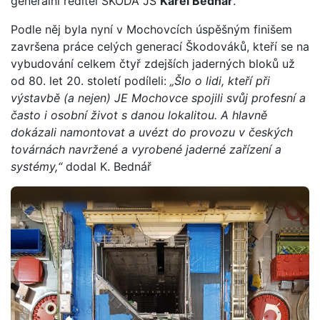
generální ředitel ŠKODA JS
Karel Bednář
.
Podle něj byla nyní v Mochovcích úspěšným finišem
završena práce celých generací Škodováků, kteří se na
vybudování celkem čtyř zdejších jaderných bloků už
od 80. let 20. století podíleli:
„Šlo o lidi, kteří při
výstavbě (a nejen) JE Mochovce spojili svůj profesní a
často i osobní život s danou lokalitou. A hlavně
dokázali namontovat a uvézt do provozu v českých
továrnách navržené a vyrobené jaderné zařízení a
systémy,“
dodal K. Bednář