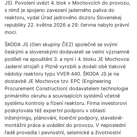
JS). Povolení uvézt 4. blok v Mochovcích do provozu,
s nímž je spojeno zavezení jaderného paliva do
reaktoru, vydal Úrad jadrového dozoru Slovenskej
republiky 22. května 2026 a 29. června nabylo právní
moci.
ŠKODA JS (člen skupiny ČEZ) společně se svými
českými a slovenskými dodavateli se velmi významně
podíleli na spouštění 3. a nyní i 4. bloku JE Mochovce.
Jaderní strojaři z Plzně vyrobili a dodali obě tlakové
nádoby reaktoru typu VVER 440. ŠKODA JS je na
dostavbě JE Mochovce tzv. EPC (Engineering
Procurement Construction) dodavatelem technologie
primárního okruhu a souvisejících systémů včetně
systému kontroly a řízení reaktoru. Firma investorovi
poskytovala též expertní podporu v oblasti
inženýringu, plánování, licenční podpory, stavebně-
montážní práce a uvádění do provozu. V neposlední
řadě provedla i pevnostní, seismické a životnostní