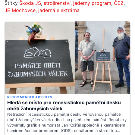
Štítky
Škoda JS
,
strojírenství
,
jaderný program
,
ČEZ
,
JE Mochovce
,
jaderná elektrárna