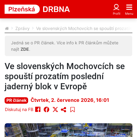
Zprávy
Ve slovenských Mochovcích se spouští prozatím po
Jedná se o PR článek. Více info k PR článkům můžete
najít
ZDE
.
Ve slovenských Mochovcích se
spouští prozatím poslední
jaderný blok v Evropě
Čtvrtek, 2. července 2026, 16:01
PR článek
Diskutuj na FB