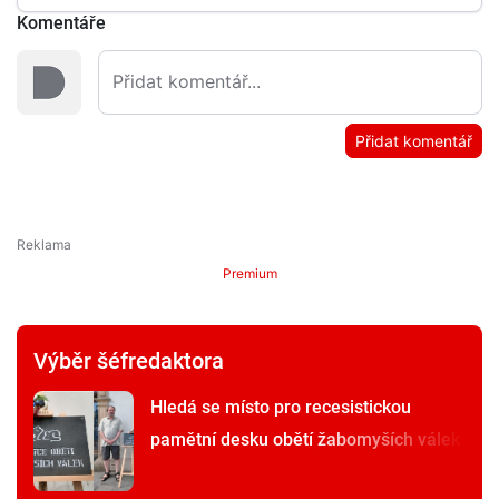
Komentáře
Přidat komentář
Premium
Výběr šéfredaktora
Hledá se místo pro recesistickou
pamětní desku obětí žabomyších válek