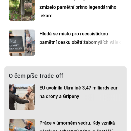
zmizelo pamětní prkno legendárního
lékaře
Hledá se místo pro recesistickou
pamětní desku obětí žabomyších válek
O čem píše Trade-off
EU uvolnila Ukrajině 3,47 miliardy eur
na drony a Gripeny
Práce v úmorném vedru. Kdy vzniká