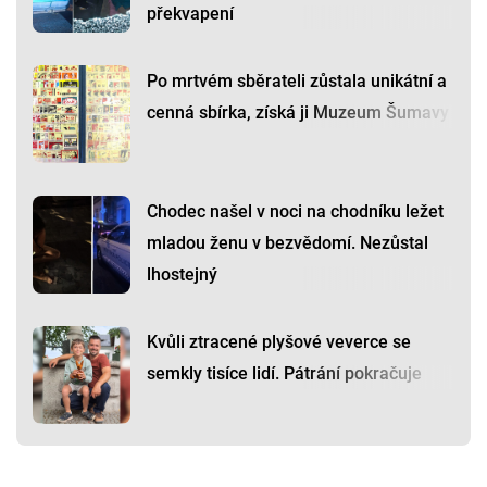
překvapení
Po mrtvém sběrateli zůstala unikátní a
cenná sbírka, získá ji Muzeum Šumavy
Chodec našel v noci na chodníku ležet
mladou ženu v bezvědomí. Nezůstal
lhostejný
Kvůli ztracené plyšové veverce se
semkly tisíce lidí. Pátrání pokračuje