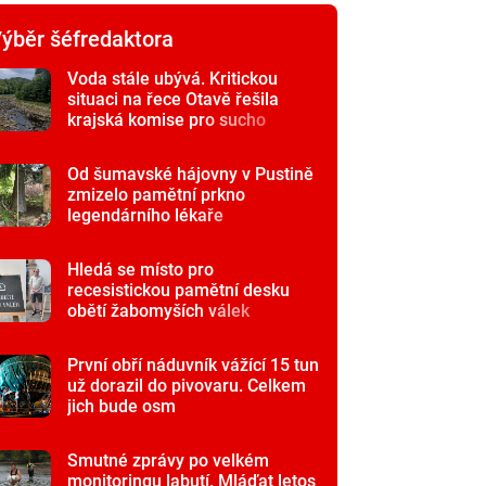
ýběr šéfredaktora
Voda stále ubývá. Kritickou
situaci na řece Otavě řešila
krajská komise pro sucho
Od šumavské hájovny v Pustině
zmizelo pamětní prkno
legendárního lékaře
Hledá se místo pro
recesistickou pamětní desku
obětí žabomyších válek
První obří náduvník vážící 15 tun
už dorazil do pivovaru. Celkem
jich bude osm
Smutné zprávy po velkém
monitoringu labutí. Mláďat letos