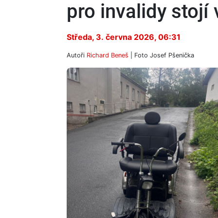
pro invalidy stojí
Středa, 3. června 2026, 06:31
Autoři
Richard Beneš
| Foto
Josef Pšenička