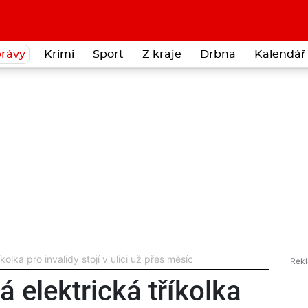
rávy
Krimi
Sport
Z kraje
Drbna
Kalendář 
olka pro invalidy stojí v ulici už přes měsíc
 elektrická tříkolka