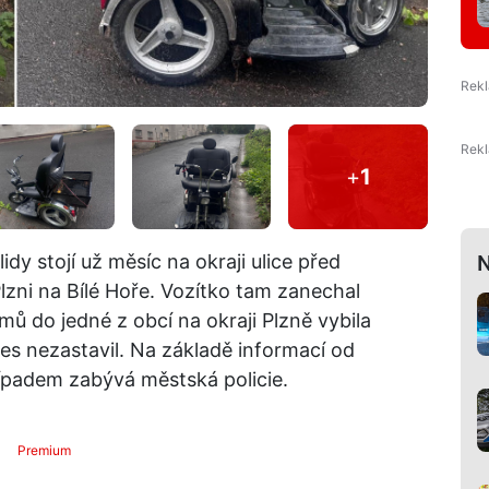
+
1
idy stojí už měsíc na okraji ulice před
N
lzni na Bílé Hoře. Vozítko tam zanechal
mů do jedné z obcí na okraji Plzně vybila
dnes nezastavil. Na základě informací od
padem zabývá městská policie.
Premium