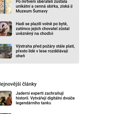
Po mrtvém sběrateli zůstala
unikátní a cenná sbírka, získá ji
Muzeum Šumavy
Hadi se plazili volně po bytě,
zatímco jejich chovatel zůstal
uvězněný na chodbě
Výstraha před požáry stále platí,
přesto lidé v lese rozdělávají
oheň
ejnovější články
Jaderní experti zachraňují
historii. Vytvářejí digitální dvojče
legendárního tanku