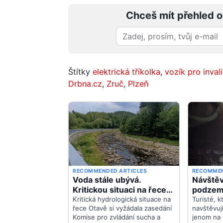
Chceš mít přehled o
Štítky
elektrická tříkolka
,
vozík pro inval
Drbna.cz
,
Zruč
,
Plzeň