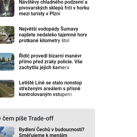
Návštěvy chladného podzemí a
pivovarských sklepů frčí v horku
mezi turisty v Plzni
Největší vodopády Šumavy
najdete nedaleko tajemné hory
protkané kilometry štol
Řidič provedl bizarní manévr
přímo před zraky policie. Vše
zachytila jejich kamera
Letiště Líně se stalo nonstop
střeženým areálem s přísně
kontrolovaným vstupem
 čem píše Trade-off
Bydlení Čechů v budoucnosti?
Směřujeme k menším