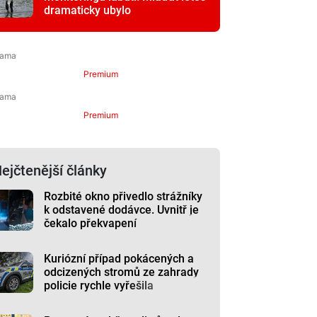
dramaticky ubylo
Premium
Premium
ejčtenější články
Rozbité okno přivedlo strážníky
k odstavené dodávce. Uvnitř je
čekalo překvapení
Kuriózní případ pokácených a
odcizených stromů ze zahrady
policie rychle vyřešila