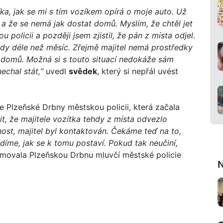
ka, jak se mi s tím vozíkem opírá o moje auto. Už
i a že se nemá jak dostat domů. Myslím, že chtěl jet
policii a později jsem zjistil, že pán z místa odjel.
 tady déle než měsíc. Zřejmě majitel nemá prostředky
l domů. Možná si s touto situací nedokáže sám
nechal stát,“
uvedl
svědek
, který si nepřál uvést
e Plzeňské Drbny městskou policii, která začala
tit, že majitele vozítka tehdy z místa odvezlo
ost, majitel byl kontaktován. Čekáme teď na to,
vidíme, jak se k tomu postaví. Pokud tak neučiní,
movala Plzeňskou Drbnu mluvčí městské policie
N