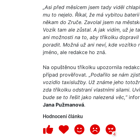
„Asi před měsícem jsem tady viděl chlapí
mu to nejelo. Říkal, že má vybitou bateri
někam do Zruče. Zavolal jsem na městskou 
Vozík tam ale zůstal. A jak vidím, už je
ani možnosti na to, aby tříkolku dopravi
poradit. Možná už ani neví, kde vozítko 
jméno, ale redakce ho zná.
Na opuštěnou tříkolku upozornila redakc
případ prověřovat.
„Podařilo se nám zjis
vozidlo taxislužby. Už známe jeho totožn
zda tříkolku odstraní vlastními silami. U
bude se to řešit jako nalezená věc,“
infor
Jana Pužmanová
.
Hodnocení článku
4