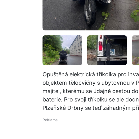
Opuštěná elektrická tříkolka pro inval
objektem tělocvičny s ubytovnou v P
majitel, kterému se údajně cestou do
baterie. Pro svoji tříkolku se ale do
Plzeňské Drbny se teď záhadným pří