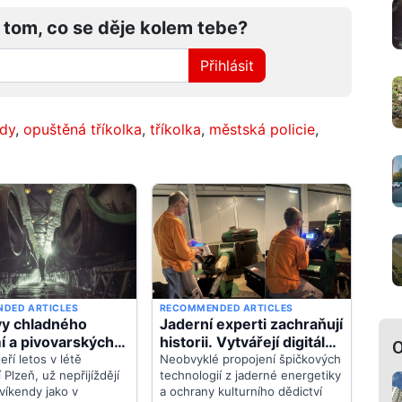
 tom, co se děje kolem tebe?
Přihlásit
idy
,
opuštěná tříkolka
,
tříkolka
,
městská policie
,
O