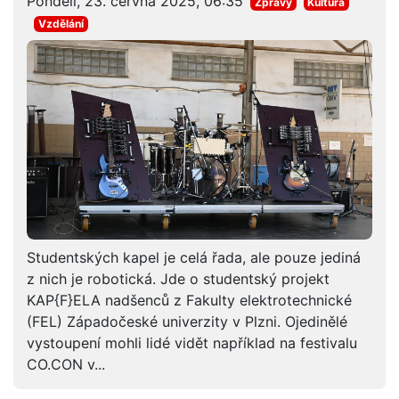
Pondělí, 23. června 2025, 06:35
Zprávy
Kultura
Vzdělání
Studentských kapel je celá řada, ale pouze jediná
z nich je robotická. Jde o studentský projekt
KAP{F}ELA nadšenců z Fakulty elektrotechnické
(FEL) Západočeské univerzity v Plzni. Ojedinělé
vystoupení mohli lidé vidět například na festivalu
CO.CON v...