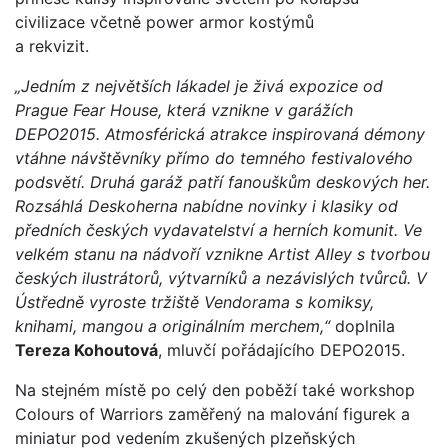
civilizace včetně power armor kostýmů
a rekvizit.
„Jedním z největších lákadel je živá expozice od
Prague Fear House, která vznikne v garážích
DEPO2015. Atmosférická atrakce inspirovaná démony
vtáhne návštěvníky přímo do temného festivalového
podsvětí. Druhá garáž patří fanouškům deskových her.
Rozsáhlá Deskoherna nabídne novinky i klasiky od
předních českých vydavatelství a herních komunit. Ve
velkém stanu na nádvoří vznikne Artist Alley s tvorbou
českých ilustrátorů, výtvarníků a nezávislých tvůrců. V
Ústředně vyroste tržiště Vendorama s komiksy,
knihami, mangou a originálním merchem,“
doplnila
Tereza Kohoutová
, mluvčí pořádajícího DEPO2015.
Na stejném místě po celý den poběží také workshop
Colours of Warriors zaměřený na malování figurek a
miniatur pod vedením zkušených plzeňských