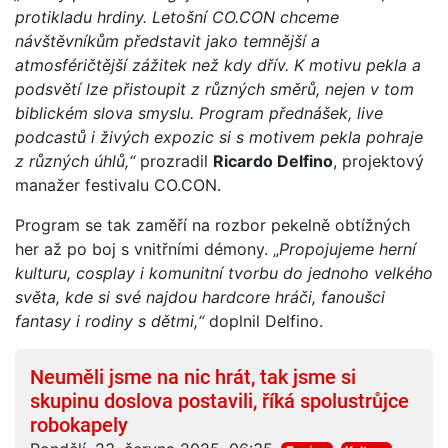
protikladu hrdiny. Letošní CO.CON chceme
návštěvníkům představit jako temnější a
atmosféričtější zážitek než kdy dřív. K motivu pekla a
podsvětí lze přistoupit z různých směrů, nejen v tom
biblickém slova smyslu. Program přednášek, live
podcastů i živých expozic si s motivem pekla pohraje
z různých úhlů,“
prozradil
Ricardo Delfino
, projektový
manažer festivalu CO.CON.
Program se tak zaměří na rozbor pekelně obtížných
her až po boj s vnitřními démony. „
Propojujeme herní
kulturu, cosplay i komunitní tvorbu do jednoho velkého
světa, kde si své najdou hardcore hráči, fanoušci
fantasy i rodiny s dětmi,“
doplnil Delfino.
Neuměli jsme na nic hrát, tak jsme si
skupinu doslova postavili, říká spolustrůjce
robokapely