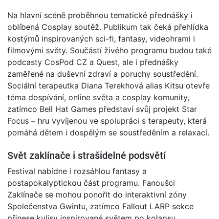
Na hlavní scéně proběhnou tematické přednášky i
oblíbená Cosplay soutěž. Publikum tak čeká přehlídka
kostýmů inspirovaných sci-fi, fantasy, videohrami i
filmovými světy. Součástí živého programu budou také
podcasty CosPod CZ a Quest, ale i přednášky
zaměřené na duševní zdraví a poruchy soustředění.
Sociální terapeutka Diana Terekhová alias Kitsu otevře
téma dospívání, online světa a cosplay komunity,
zatímco Bell Hat Games představí svůj projekt Star
Focus – hru vyvíjenou ve spolupráci s terapeuty, která
pomáhá dětem i dospělým se soustředěním a relaxací.
Svět zaklínače i strašidelné podsvětí
Festival nabídne i rozsáhlou fantasy a
postapokalyptickou část programu. Fanoušci
Zaklínače se mohou ponořit do interaktivní zóny
Společenstva Gwintu, zatímco Fallout LARP sekce
přinese kulisy inspirované světem po kolapsu