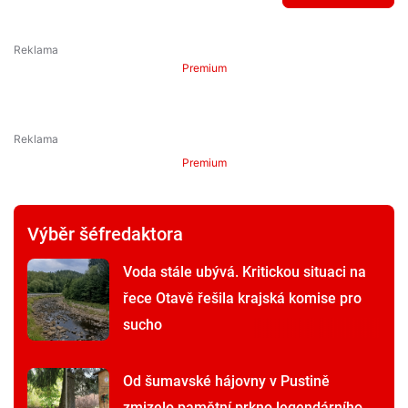
Premium
Premium
Výběr šéfredaktora
Voda stále ubývá. Kritickou situaci na
řece Otavě řešila krajská komise pro
sucho
Od šumavské hájovny v Pustině
zmizelo pamětní prkno legendárního