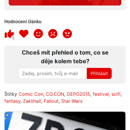
Hodnocení článku
1
Chceš mít přehled o tom, co se
děje kolem tebe?
Přihlásit
Štítky
Comic Con
,
CO.CON
,
DEPO2015
,
festival
,
scifi
,
fantasy
,
Zaklínač
,
Fallout
,
Star Wars