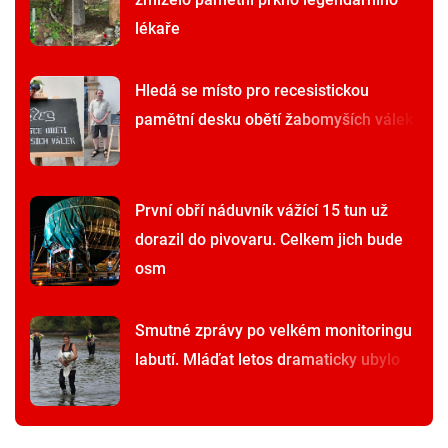
lékaře
Hledá se místo pro recesistickou
pamětní desku obětí žabomyších válek
První obří náduvník vážící 15 tun už
dorazil do pivovaru. Celkem jich bude
osm
Smutné zprávy po velkém monitoringu
labutí. Mláďat letos dramaticky ubylo