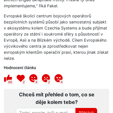
implementujeme,
“ říká Fakel.
Evropské školicí centrum bojových operátorů
bezpilotních systémů působí jako samostatný subjekt
v ekosystému kolem Czechia Systems a bude přijímat
operátory ze státní i soukromé sféry s působností v
Evropě, Asii a na Blízkém východě. Cílem Evropského
výcvikového centra je zprostředkovat nejen
evropským klientům operační praxi, kterou jinak získat
nelze.
Hodnocení článku
96
2
4
2
4
Chceš mít přehled o tom, co se
děje kolem tebe?
Přihlásit