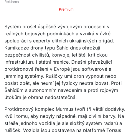
Premium
Systém prošel úspěšně vývojovým procesem v
reálných bojových podmínkách a vzniká v úzké
spolupráci s experty elitních ukrajinských brigád.
Kamikadze drony typu Šahíd dnes ohrožují
bezpečnost civilistů, konvoje, letiště, kritickou
infrastrukturu i státní hranice. Dnešní převažující
protidronová řešení v Evropě jsou softwarové a
jamming systémy. Rušičky umí dron vypnout nebo
poslat zpět, ale neumí jej fyzicky neutralizovat. Proti
Šahídům s autonomním navedením a proti rojovým
útokům je obrana nedostatečná.
Protidronový komplex Murmus tvoří tři větší dodávky.
Kvůli tomu, aby nebyly nápadné, mají civilní barvy. Na
střeše jednoho vozidla je ale složitý systém radarů a
rušiček. Vozidla jsou postavena na platformě Torsus