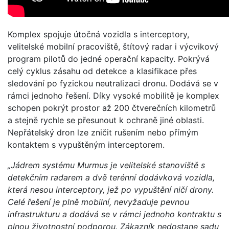
Komplex spojuje útočná vozidla s interceptory,
velitelské mobilní pracoviště, štítový radar i výcvikový
program pilotů do jedné operační kapacity. Pokrývá
celý cyklus zásahu od detekce a klasifikace přes
sledování po fyzickou neutralizaci dronu. Dodává se v
rámci jednoho řešení. Díky vysoké mobilitě je komplex
schopen pokrýt prostor až 200 čtverečních kilometrů
a stejně rychle se přesunout k ochraně jiné oblasti.
Nepřátelský dron lze zničit rušením nebo přímým
kontaktem s vypuštěným interceptorem.
„Jádrem systému Murmus je velitelské stanoviště s
detekčním radarem a dvě terénní dodávková vozidla,
která nesou interceptory, jež po vypuštění ničí drony.
Celé řešení je plně mobilní, nevyžaduje pevnou
infrastrukturu a dodává se v rámci jednoho kontraktu s
plnou životnostní podporou. Zákazník nedostane sadu