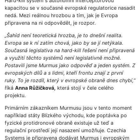
Hard-kill systém s autonomní interceptorovou
kapacitou se v současné evropské regulatorice nasadit
nedá. Mezi reálnou hrozbou a tím, jak je Evropa
připravena na ni odpovědět, je rozpor.
„Šahíd není teoretická hrozba, je to dnešní realita.
Evropa se k ní zatím chová, jako by se jí netýkala.
Současná legislativa na hard-kill řešení není připravená
a využití těchto systémů není legislativně možné.
Postavili jsme Murmus jako odpověď a jeden systém. Z
evropských dílů a s lidmi, kteří frontu znají z první
ruky. To je rozdíl, který v evropské obraně dnes chybí,“
říká
Anna Růžičková,
která stojí v čele celého
projektu.
Primárním zákazníkem Murmusu jsou v tento moment
například státy Blízkého východu, kde poptávka po
fyzické protidronové obraně existuje už teď a
regulační prostředí její nasazení umožňuje. Czechia
Systems je připravena dodávat Murmus i evropským