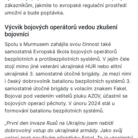
zákazníkům, jakmile to evropské regulační prostředí
umožní a bude poptávka.
Výcvik bojových operátorů vedou zkušení
bojovníci
Spolu s Murmusem zahájila svou činnost také
samostatná Evropská škola bojových operátorů
bezpilotních a protibezpilotních systémů. V jejím čele
stojí mimo jiné veteráni ukrajinské HUR nebo elitní
ukrajinské 3. samostatné útočné brigády. Je mezi nimi
i český dobrovolník batalionu bezpilotních systémů 3.
samostatné útočné brigády s volacím znakem Fakel.
Bojoval pod vedením velitelů pluku AZOV, účastnil se
bojových operací pěchoty. V únoru 2024 stál u
formování batalionu bezpilotních systémů.
„První den invaze Rusů na Ukrajinu jsem nabídl
dobrovolný vstup do ukrajinské armády. Jako svůj
volací znak používám přezdívku Fakel. To je ukrajinský