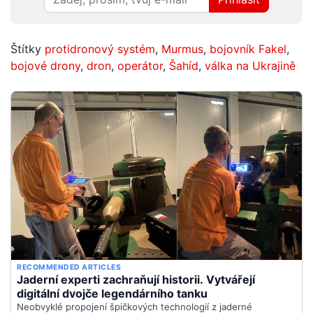
Štítky
protidronový systém
,
Murmus
,
bojovník Fakel
,
bojové drony
,
dron
,
operátor
,
Šahíd
,
válka na Ukrajině