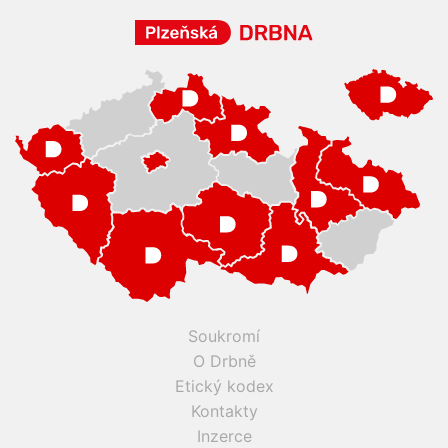
Soukromí
O Drbně
Etický kodex
Kontakty
Inzerce