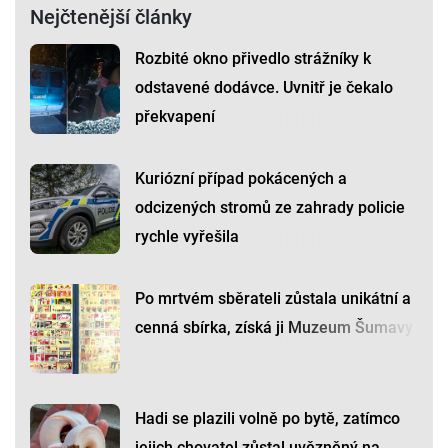
Nejčtenější články
Rozbité okno přivedlo strážníky k
odstavené dodávce. Uvnitř je čekalo
překvapení
Kuriózní případ pokácených a
odcizených stromů ze zahrady policie
rychle vyřešila
Po mrtvém sběrateli zůstala unikátní a
cenná sbírka, získá ji Muzeum Šumavy
Hadi se plazili volně po bytě, zatímco
jejich chovatel zůstal uvězněný na