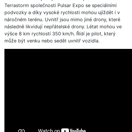
Terrastorm společnosti Pulsar Expo se speciálními
podvozky a díky vysoké rychlosti mohou ujíždět i v
náročném terénu. Uvnitř jsou mimo jiné drony, které
následně likvidují nepřátelské drony. Létat mohou ve
výšce 8 km rychlostí 350 km/h. Řídí je pilot, který
může být venku nebo sedět uvnitř vozidla.