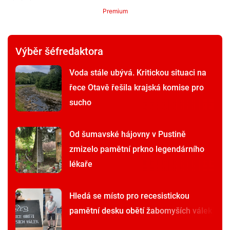
Premium
Výběr šéfredaktora
Voda stále ubývá. Kritickou situaci na
řece Otavě řešila krajská komise pro
sucho
Od šumavské hájovny v Pustině
zmizelo pamětní prkno legendárního
lékaře
Hledá se místo pro recesistickou
pamětní desku obětí žabomyších válek