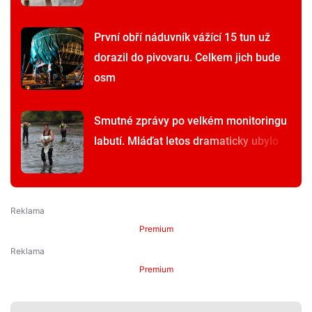
První obří náduvník vážící 15 tun už
dorazil do pivovaru. Celkem jich bude
osm
Smutné zprávy po velkém monitoringu
labutí. Mláďat letos dramaticky ubylo
Premium
Premium