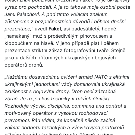
výraz pro pochodeň. A je to taková moje osobní pocta
Janu Palachovi. A pod tímto volacím znakem
zůstaneme z bezpečnostních důvodů i během dnešní
prezentace,“
uvedl
Fakel
, asi padesátiletý, hodně
„namakaný“ muž s prošedivělým plnovousem a
kloboučkem na hlavě. V jeho případě platil během
prezentace striktní zákaz fotografování tváře. Stejně
jako u dalších přítomných ukrajinských bojových
operátorů dronů.
„Každému dosavadnímu cvičení armád NATO s elitními
ukrajinskými jednotkami vždy dominovala ukrajinská
zkušenost s bojovými drony. Dron není zázračná
zbraň. Je to jen kus techniky v rukách člověka.
Rozhoduje výcvik, disciplína, command and control a
motivovaný operátor s vysokou rozhodovací
pravomocí. Rád vidím, že konečně někdo začíná
vnímat hodnotu taktických a výcvikových protokolů
elitních brigád ukrajinské fronty. Přesně ty dnes