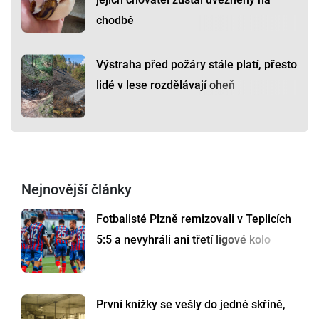
chodbě
Výstraha před požáry stále platí, přesto
lidé v lese rozdělávají oheň
Nejnovější články
Fotbalisté Plzně remizovali v Teplicích
5:5 a nevyhráli ani třetí ligové kolo
První knížky se vešly do jedné skříně,