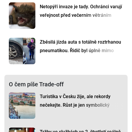
Netopýří invaze je tady. Ochránci varují
veřejnost před večerním větráním
Zběsilá jízda auta s totálně roztrhanou
pneumatikou. Řidič byl úplně mimo
O čem píše Trade-off
Turistika v Česku žije, ale rekordy
nečekejte. Růst je jen symbolický
Tržby ve službách ve 2. čtvrtletí reálně