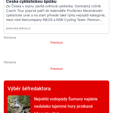
Premium
Premium
Výběr šéfredaktora
Největší vodopády Šumavy najdete
nedaleko tajemné hory protkané