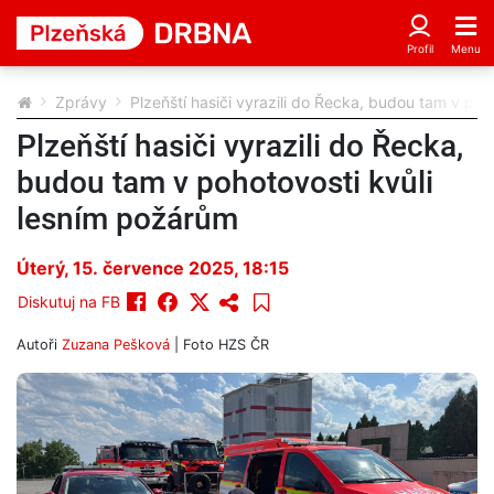
Zprávy
Plzeňští hasiči vyrazili do Řecka, budou tam v poh
Plzeňští hasiči vyrazili do Řecka,
budou tam v pohotovosti kvůli
lesním požárům
Úterý, 15. července 2025, 18:15
Diskutuj na FB
Autoři
Zuzana Pešková
| Foto
HZS ČR