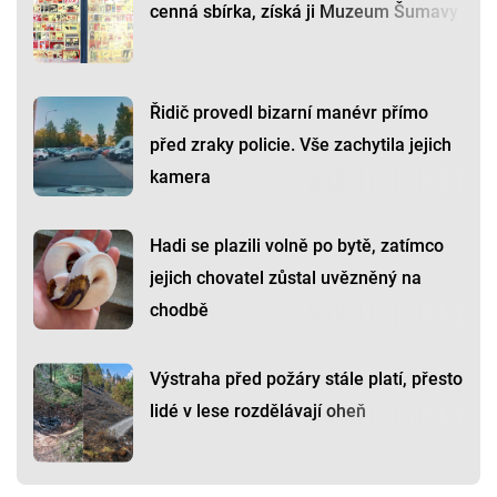
cenná sbírka, získá ji Muzeum Šumavy
Řidič provedl bizarní manévr přímo
před zraky policie. Vše zachytila jejich
kamera
Hadi se plazili volně po bytě, zatímco
jejich chovatel zůstal uvězněný na
chodbě
Výstraha před požáry stále platí, přesto
lidé v lese rozdělávají oheň