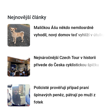
Nejnovější články
Maličkou Ášu někdo nemilosrdně
vyhodil, nový domov teď vyhlíží v útulku
Nejnáročnější Czech Tour v historii
přivede do Česka cyklistickou špičku
Policisté prověřují případ praní
špinavých peněz, pátrají po muži z
fotek