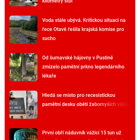
kilometry štol
Voda stále ubývá. Kritickou situaci na
řece Otavě řešila krajská komise pro
sucho
Od šumavské hájovny v Pustině
zmizelo pamětní prkno legendárního
lékaře
Hledá se místo pro recesistickou
pamětní desku obětí žabomyších válek
První obří náduvník vážící 15 tun už