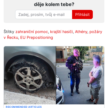
děje kolem tebe?
Přihlásit
Štítky
zahraniční pomoc
,
krajští hasiči
,
Athény
,
požáry
v Řecku
,
EU Prepositioning