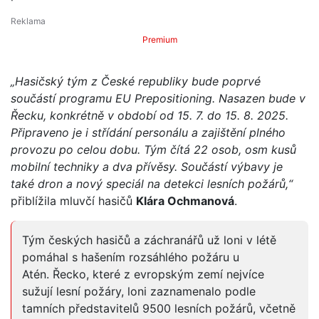
Premium
„Hasičský tým z České republiky bude poprvé
součástí programu EU Prepositioning. Nasazen bude v
Řecku, konkrétně v období od 15. 7. do 15. 8. 2025.
Připraveno je i střídání personálu a zajištění plného
provozu po celou dobu. Tým čítá 22 osob, osm kusů
mobilní techniky a dva přívěsy. Součástí výbavy je
také dron a nový speciál na detekci lesních požárů,“
přiblížila mluvčí hasičů
Klára Ochmanová
.
Tým českých hasičů a záchranářů už loni v létě
pomáhal s hašením rozsáhlého požáru u
Atén. Řecko, které z evropským zemí nejvíce
sužují lesní požáry, loni zaznamenalo podle
tamních představitelů 9500 lesních požárů, včetně