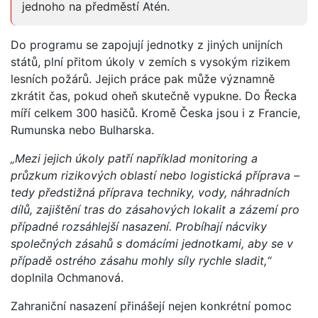
jednoho na předměstí Atén.
Do programu se zapojují jednotky z jiných unijních
států, plní přitom úkoly v zemích s vysokým rizikem
lesních požárů. Jejich práce pak může významně
zkrátit čas, pokud oheň skutečně vypukne. Do Řecka
míří celkem 300 hasičů. Kromě Česka jsou i z Francie,
Rumunska nebo Bulharska.
„Mezi jejich úkoly patří například monitoring a
průzkum rizikových oblastí nebo logistická příprava –
tedy předstižná příprava techniky, vody, náhradních
dílů, zajištění tras do zásahových lokalit a zázemí pro
případné rozsáhlejší nasazení. Probíhají nácviky
společných zásahů s domácími jednotkami, aby se v
případě ostrého zásahu mohly síly rychle sladit,“
doplnila Ochmanová.
Zahraniční nasazení přinášejí nejen konkrétní pomoc