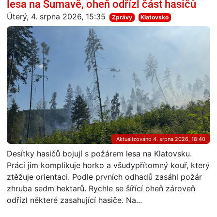
lesa na Šumavě, oheň odřízl část hasičů
Úterý, 4. srpna 2026, 15:35
Zprávy
Klatovsko
Aktualizováno 4. srpna 2026, 18:40
Desítky hasičů bojují s požárem lesa na Klatovsku.
Práci jim komplikuje horko a všudypřítomný kouř, který
ztěžuje orientaci. Podle prvních odhadů zasáhl požár
zhruba sedm hektarů. Rychle se šířící oheň zároveň
odřízl některé zasahující hasiče. Na...