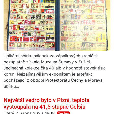
Unikátní sbírku nálepek ze zápalkových krabiček
bezúplatně získalo Muzeum Šumavy v Sušici.
Jedinečná kolekce čítá 40 alb v hodnotě stovek tisíc
korun. Nejzajímavějším exponátem je artefakt
pocházející z období Protektorátu Čechy a Morava.
Sbírku...
Největší vedro bylo v Plzni, teplota
vystoupala na 41,5 stupně Celsia
Úterý, 4. srpna 2026, 19:18
Zprávy