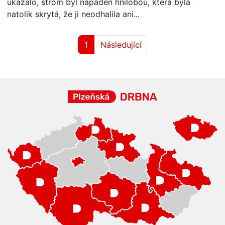
ukázalo, strom byl napaden hnilobou, která byla
natolik skrytá, že ji neodhalila ani...
1
Následující