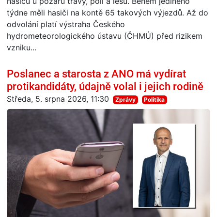
hasičů u požárů trávy, polí a lesů. Během jediného
týdne měli hasiči na kontě 65 takových výjezdů. Až do
odvolání platí výstraha Českého
hydrometeorologického ústavu (ČHMÚ) před rizikem
vzniku...
Poslanec a starosta z ANO má vydírat
protikandidáty, údajně volal i jejich rodině
Středa, 5. srpna 2026, 11:30
Zprávy
Politika