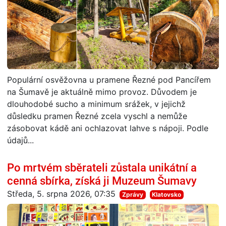
Populární osvěžovna u pramene Řezné pod Pancířem
na Šumavě je aktuálně mimo provoz. Důvodem je
dlouhodobé sucho a minimum srážek, v jejichž
důsledku pramen Řezné zcela vyschl a nemůže
zásobovat kádě ani ochlazovat lahve s nápoji. Podle
údajů...
Po mrtvém sběrateli zůstala unikátní a
cenná sbírka, získá ji Muzeum Šumavy
Středa, 5. srpna 2026, 07:35
Zprávy
Klatovsko