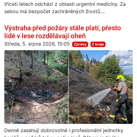
třiceti letech odchází z oblasti urgentní medicíny. Za
sebou má bezpočet zachráněných životů....
Výstraha před požáry stále platí, přesto
lidé v lese rozdělávají oheň
Středa, 5. srpna 2026, 15:05
Zprávy
Z kraje
Denně zasahují dobrovolné i profesionální jednotky