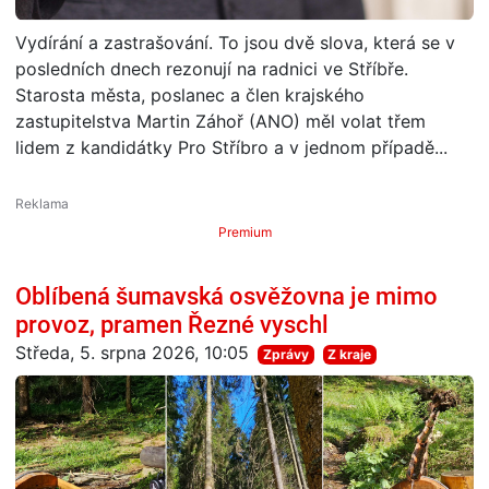
Vydírání a zastrašování. To jsou dvě slova, která se v
posledních dnech rezonují na radnici ve Stříbře.
Starosta města, poslanec a člen krajského
zastupitelstva Martin Záhoř (ANO) měl volat třem
lidem z kandidátky Pro Stříbro a v jednom případě...
Premium
Oblíbená šumavská osvěžovna je mimo
provoz, pramen Řezné vyschl
Středa, 5. srpna 2026, 10:05
Zprávy
Z kraje