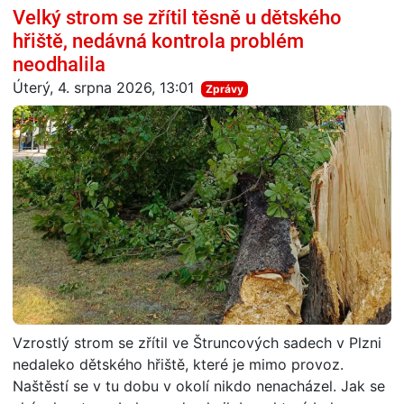
Velký strom se zřítil těsně u dětského
hřiště, nedávná kontrola problém
neodhalila
Úterý, 4. srpna 2026, 13:01
Zprávy
Vzrostlý strom se zřítil ve Štruncových sadech v Plzni
nedaleko dětského hřiště, které je mimo provoz.
Naštěstí se v tu dobu v okolí nikdo nenacházel. Jak se