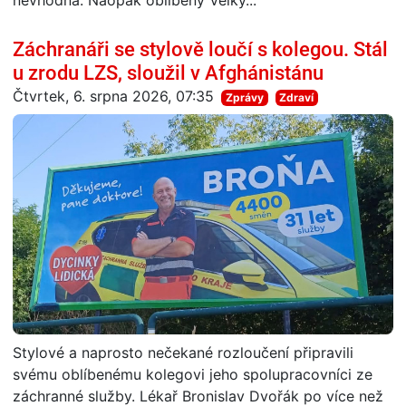
nevhodná. Naopak oblíbený Velký...
Záchranáři se stylově loučí s kolegou. Stál
u zrodu LZS, sloužil v Afghánistánu
Čtvrtek, 6. srpna 2026, 07:35
Zprávy
Zdraví
Stylové a naprosto nečekané rozloučení připravili
svému oblíbenému kolegovi jeho spolupracovníci ze
záchranné služby. Lékař Bronislav Dvořák po více než