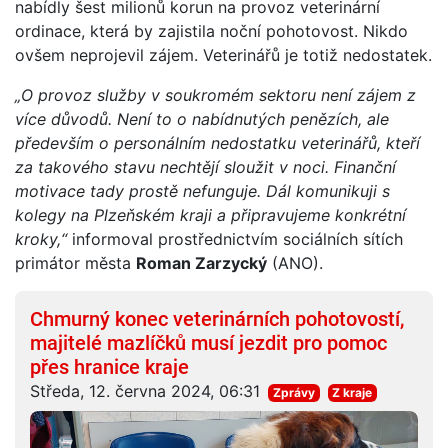
nabídly šest milionů korun na provoz veterinární
ordinace, která by zajistila noční pohotovost. Nikdo
ovšem neprojevil zájem. Veterinářů je totiž nedostatek.
„O provoz služby v soukromém sektoru není zájem z
více důvodů. Není to o nabídnutých penězích, ale
především o personálním nedostatku veterinářů, kteří
za takového stavu nechtějí sloužit v noci. Finanční
motivace tady prostě nefunguje. Dál komunikuji s
kolegy na Plzeňském kraji a připravujeme konkrétní
kroky,“
informoval prostřednictvím sociálních sítích
primátor města
Roman Zarzycký
(ANO).
Chmurný konec veterinárních pohotovostí,
majitelé mazlíčků musí jezdit pro pomoc
přes hranice kraje
Středa, 12. června 2024, 06:31
Zprávy
Z kraje