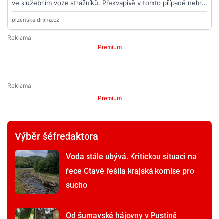
Premium
Premium
Výběr šéfredaktora
Voda stále ubývá. Kritickou situaci na
řece Otavě řešila krajská komise pro
sucho
Od šumavské hájovny v Pustině