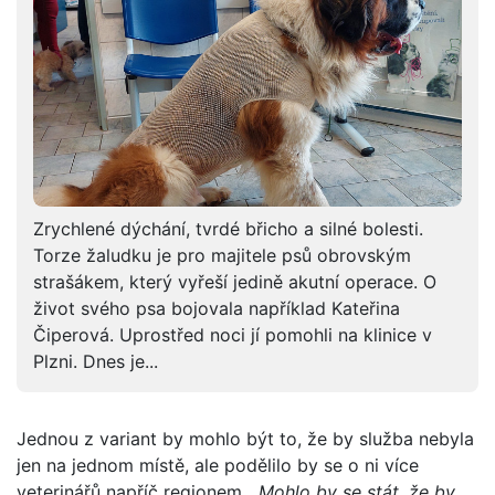
Zrychlené dýchání, tvrdé břicho a silné bolesti.
Torze žaludku je pro majitele psů obrovským
strašákem, který vyřeší jedině akutní operace. O
život svého psa bojovala například Kateřina
Čiperová. Uprostřed noci jí pomohli na klinice v
Plzni. Dnes je...
Jednou z variant by mohlo být to, že by služba nebyla
jen na jednom místě, ale podělilo by se o ni více
veterinářů napříč regionem.
„Mohlo by se stát, že by