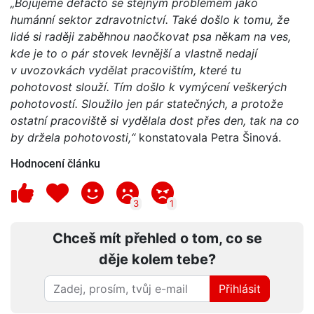
„Bojujeme defacto se stejným problémem jako
humánní sektor zdravotnictví. Také došlo k tomu, že
lidé si raději zaběhnou naočkovat psa někam na ves,
kde je to o pár stovek levnější a vlastně nedají
v uvozovkách vydělat pracovištím, které tu
pohotovost slouží. Tím došlo k vymýcení veškerých
pohotovostí. Sloužilo jen pár statečných, a protože
ostatní pracoviště si vydělala dost přes den, tak na co
by držela pohotovosti,“
konstatovala Petra Šinová.
Hodnocení článku
3
1
Chceš mít přehled o tom, co se
děje kolem tebe?
Přihlásit