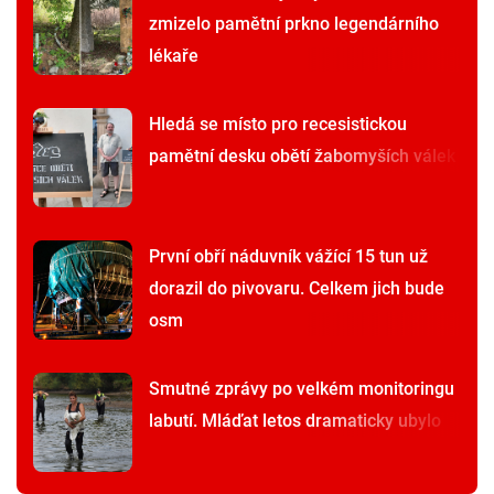
zmizelo pamětní prkno legendárního
lékaře
Hledá se místo pro recesistickou
pamětní desku obětí žabomyších válek
První obří náduvník vážící 15 tun už
dorazil do pivovaru. Celkem jich bude
osm
Smutné zprávy po velkém monitoringu
labutí. Mláďat letos dramaticky ubylo