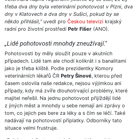
třeba dva dny byla veterinární pohotovost v Plzni, dva
dny v Klatovech a dva dny v Sušici, pokud by se
někdo přihlásil,“
uvedl pro
Českou televizi
krajský
radní pro životní prostředí
Petr Fišer
(ANO).
„Lidé pohotovosti mnohdy zneužívají."
Pohotovosti by měly sloužit pouze v akutních
případech. Lidé tam ale chodí kolikrát i s banalitami
jako je třeba klíště. Podle prezidentky Komory
veterinárních lékařů ČR
Petry Šinové
, kterou před
časem oslovila naše redakce, nejsou výjimkou ani
případy, kdy má zvíře dlouhotrvající problémy, které
majitel neřešil. Na jednu pohotovost přijíždějí lidé
z jiných měst a mnohdy u sebe nemají ani zprávy o
tom, co jejich pes bere za léky a s čím se léčí. Také
nadávají na pohotovostí příplatky. Odborníky tato
situace velmi frustruje.