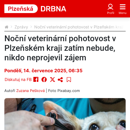
Zprávy
Noční veterinární pohotovost v Plzeňském kraji za
Noční veterinární pohotovost v
Plzeňském kraji zatím nebude,
nikdo neprojevil zájem
Pondělí, 14. července 2025, 06:35
Diskutuj na FB
Autoři
Zuzana Pešková
| Foto
Pixabay.com