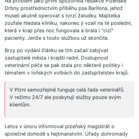
Na problém jako první upozornila redakce Plzeňské
Drbny prostřednictvím příběhu psa Barllona, jehož
museli akutně operovat s torzí žaludku. Majitelka
zoufale hledala kliniku, nakonec ji vzali na té poslední,
která v kraji přes noc fungovala a brala i "cizí"
pacienty. Jenže s touto službou už skončila.
Brzy po vydání článku se tím začali zabývat
zastupitelé města i krajští radní. Dostupnost
veterinární péče se pak stala pro některé politiky i
tématem v loňských volbách do zastupitelstev krajů.
V Plzni samozřejmě funguje celá řada veterinářů.
V režimu 24/7 ale poskytují služby pouze svým
klientům.
Letos v únoru informoval plzeňský magistrát o
společné dohodě s hejtmanstvím. Úřady dohromady