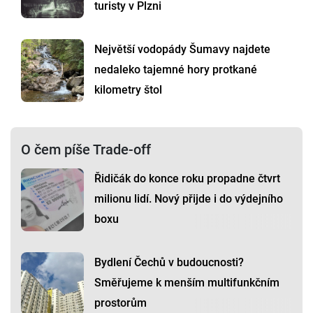
turisty v Plzni
Největší vodopády Šumavy najdete
nedaleko tajemné hory protkané
kilometry štol
O čem píše Trade-off
Řidičák do konce roku propadne čtvrt
milionu lidí. Nový přijde i do výdejního
boxu
Bydlení Čechů v budoucnosti?
Směřujeme k menším multifunkčním
prostorům