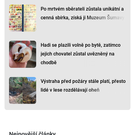
Po mrtvém sběrateli zůstala unikátní a
cenná sbírka, získá ji Muzeum Šumavy
Hadi se plazili volně po bytě, zatímco
jejich chovatel zůstal uvězněný na
chodbě
Výstraha před požáry stále platí, přesto
lidé v lese rozdělávají oheň
Nejnovější články