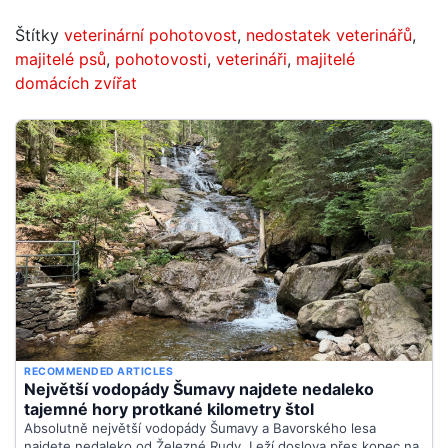
Štítky
veterinární pohotovost
,
nedostatek veterinářů
,
majitelé psů
,
pohotovosti
,
veterináři
,
majitelé
domácích zvířat