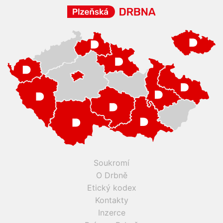
Soukromí
O Drbně
Etický kodex
Kontakty
Inzerce