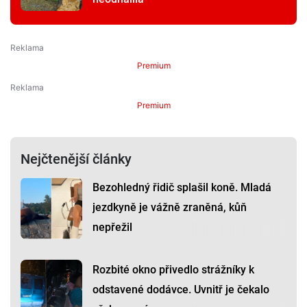
Premium
Premium
Nejčtenější články
Bezohledný řidič splašil koně. Mladá
jezdkyně je vážně zraněná, kůň
nepřežil
Rozbité okno přivedlo strážníky k
odstavené dodávce. Uvnitř je čekalo