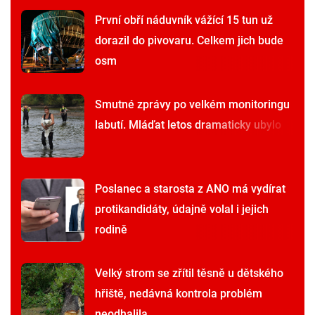
První obří náduvník vážící 15 tun už
dorazil do pivovaru. Celkem jich bude
osm
Smutné zprávy po velkém monitoringu
labutí. Mláďat letos dramaticky ubylo
Poslanec a starosta z ANO má vydírat
protikandidáty, údajně volal i jejich
rodině
Velký strom se zřítil těsně u dětského
hřiště, nedávná kontrola problém
neodhalila