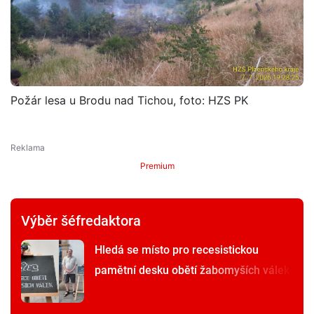
Požár lesa u Brodu nad Tichou, foto: HZS PK
Premium
Výběr šéfredaktora
Hledá se místo pro recesistickou
pamětní desku obětí žabomyších válek