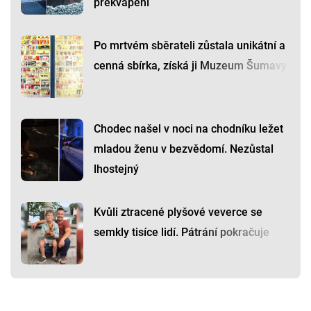
překvapení
Po mrtvém sběrateli zůstala unikátní a
cenná sbírka, získá ji Muzeum Šumavy
Chodec našel v noci na chodníku ležet
mladou ženu v bezvědomí. Nezůstal
lhostejný
Kvůli ztracené plyšové veverce se
semkly tisíce lidí. Pátrání pokračuje