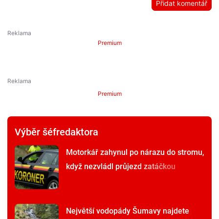
Přidat komentář
Premium
Premium
Výběr šéfredaktora
Motorkář zahynul po nárazu do stromu,
když nezvládl průjezd zatáčkou
Největší vodopády Šumavy najdete