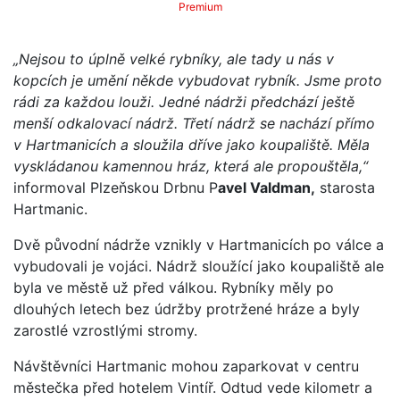
Premium
„Nejsou to úplně velké rybníky, ale tady u nás v
kopcích je umění někde vybudovat rybník. Jsme proto
rádi za každou louži. Jedné nádrži předchází ještě
menší odkalovací nádrž. Třetí nádrž se nachází přímo
v Hartmanicích a sloužila dříve jako koupaliště. Měla
vyskládanou kamennou hráz, která ale propouštěla,“
informoval Plzeňskou Drbnu P
avel Valdman,
starosta
Hartmanic.
Dvě původní nádrže vznikly v Hartmanicích po válce a
vybudovali je vojáci. Nádrž sloužící jako koupaliště ale
byla ve městě už před válkou. Rybníky měly po
dlouhých letech bez údržby protržené hráze a byly
zarostlé vzrostlými stromy.
Návštěvníci Hartmanic mohou zaparkovat v centru
městečka před hotelem Vintíř. Odtud vede kilometr a