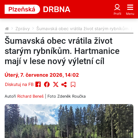
Zprávy
Šumavská obec vrátila život starým rybníkům. Hart
Šumavská obec vrátila život
starým rybníkům. Hartmanice
mají v lese nový výletní cíl
Úterý, 7. července 2026, 14:02
Diskutuj na FB
Autoři
Richard Beneš
| Foto
Zdeněk Roučka