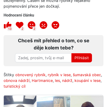
bezejmenný. Časem se možná rybníky nějakého
pojmenování přece jen dočkají.
Hodnocení článku
13
2
2
Chceš mít přehled o tom, co se
děje kolem tebe?
Přihlásit
Štítky
obnovený rybník
,
rybník v lese
,
šumavská obec
,
obnova nádrží
,
Hartmanice
,
les
,
nádrž
,
koupání v lese
,
turistický cíl