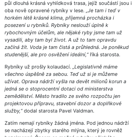
půl dlouhá krásná vyhlídková trasa, jejíž součástí jsou i
oba nově opravené rybníky v lese.
„Je tam i teď v
horkém létě krásné klima, příjemná procházka i
posezení u rybníků. Rybníky neslouží úplně k
rybochovným účelům, ale nějaké ryby jsme tam už
vysadili, aby tam byl život. A už to tam opravdu
začíná žít. Voda je tam čistá a průhledná. Je poněkud
studenější, ale pro osvěžení ideální,“
říká starosta.
Rybníky už prošly kolaudací.
„Legislativně máme
všechno úspěšně za sebou. Teď už si je můžeme
užívat. Oprava nádrží vyšla na devět milionů korun a
jedná se o stoprocentní dotaci od ministerstva
zemědělství. Město hradilo ze svého rozpočtu jen
projektovou přípravu, stavební dozor a doplňkové
služby,“
dodal starosta Pavel Valdman.
Zatím nemají rybníky žádná jména. Pod jednou nádrží
se nacházejí zbytky starého mlýna, který je rovněž