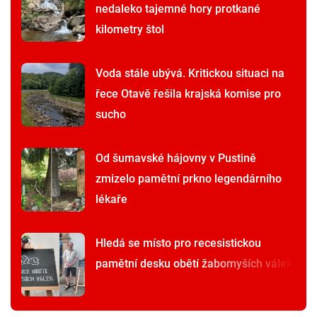
nedaleko tajemné hory protkané
kilometry štol
Voda stále ubývá. Kritickou situaci na
řece Otavě řešila krajská komise pro
sucho
Od šumavské hájovny v Pustině
zmizelo pamětní prkno legendárního
lékaře
Hledá se místo pro recesistickou
pamětní desku obětí žabomyších válek