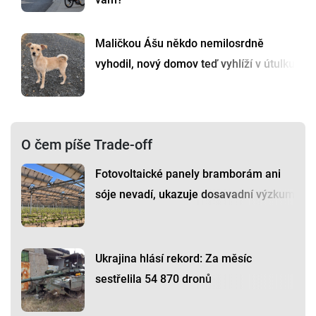
Maličkou Ášu někdo nemilosrdně
vyhodil, nový domov teď vyhlíží v útulku
O čem píše Trade-off
Fotovoltaické panely bramborám ani
sóje nevadí, ukazuje dosavadní výzkum
Ukrajina hlásí rekord: Za měsíc
sestřelila 54 870 dronů