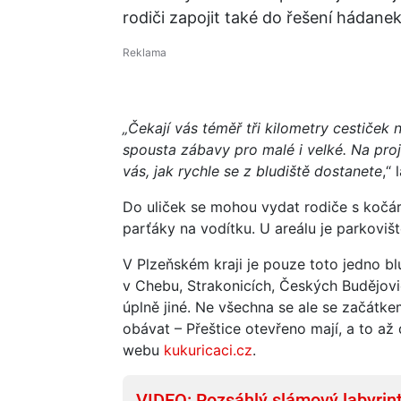
rodiči zapojit také do řešení hádanek
„Čekají vás téměř tři kilometry cestiček
spousta zábavy pro malé i velké. Na projit
vás, jak rychle se z bludiště dostanete
,“ 
Do uliček se mohou vydat rodiče s kočár
parťáky na vodítku. U areálu je parkovišt
V Plzeňském kraji je pouze toto jedno blud
v Chebu, Strakonicích, Českých Budějovi
úplně jiné. Ne všechna se ale se začátk
obávat – Přeštice otevřeno mají, a to až
webu
kukuricaci.cz
.
VIDEO: Rozsáhlý slámový labyrin