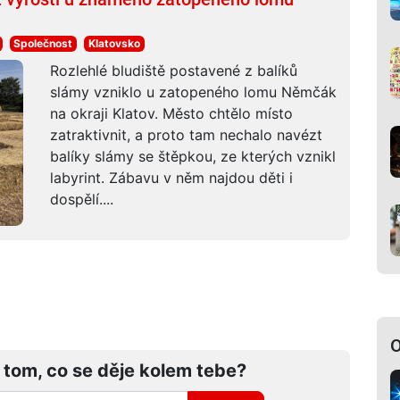
Společnost
Klatovsko
Rozlehlé bludiště postavené z balíků
slámy vzniklo u zatopeného lomu Němčák
na okraji Klatov. Město chtělo místo
zatraktivnit, a proto tam nechalo navézt
balíky slámy se štěpkou, ze kterých vznikl
labyrint. Zábavu v něm najdou děti i
dospělí....
O
 tom, co se děje kolem tebe?