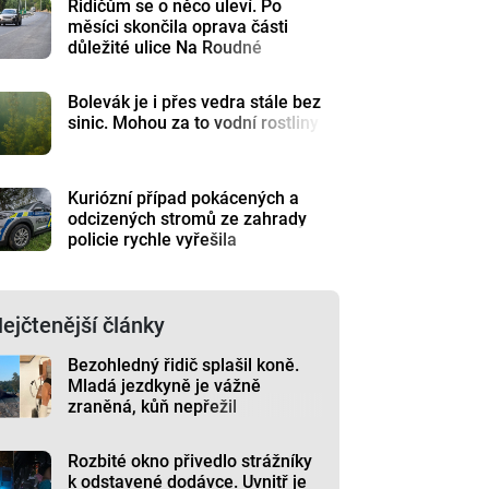
Řidičům se o něco uleví. Po
měsíci skončila oprava části
důležité ulice Na Roudné
Bolevák je i přes vedra stále bez
sinic. Mohou za to vodní rostliny
Kuriózní případ pokácených a
odcizených stromů ze zahrady
policie rychle vyřešila
ejčtenější články
Bezohledný řidič splašil koně.
Mladá jezdkyně je vážně
zraněná, kůň nepřežil
Rozbité okno přivedlo strážníky
k odstavené dodávce. Uvnitř je