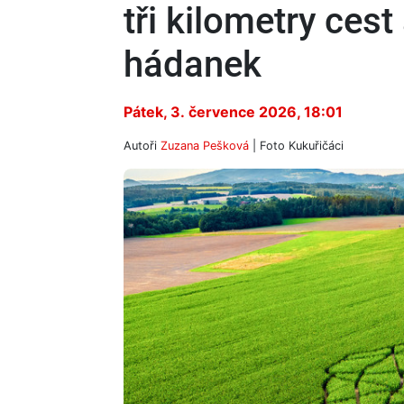
tři kilometry cest
hádanek
Pátek, 3. července 2026, 18:01
Autoři
Zuzana Pešková
| Foto
Kukuřičáci