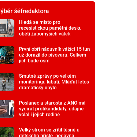
ýběr šéfredaktora
Hledá se místo pro
recesistickou pamětní desku
obětí žabomyších válek
První obří náduvník vážící 15 tun
už dorazil do pivovaru. Celkem
jich bude osm
Smutné zprávy po velkém
monitoringu labutí. Mláďat letos
dramaticky ubylo
Poslanec a starosta z ANO má
vydírat protikandidáty, údajně
volal i jejich rodině
Velký strom se zřítil těsně u
dětského hřiště, nedávná