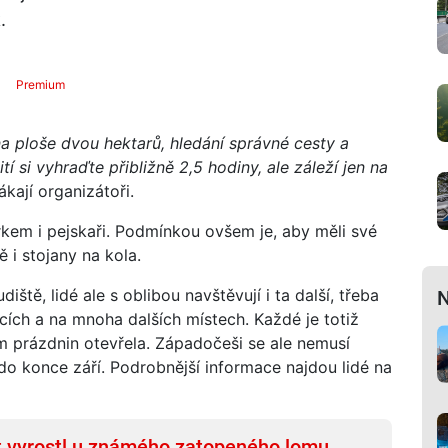
.
Premium
 na ploše dvou hektarů, hledání správné cesty a
í si vyhraďte přibližně 2,5 hodiny, ale záleží jen na
lákají organizátoři.
kem i pejskaři. Podmínkou ovšem je, aby měli své
ě i stojany na kola.
iště, lidé ale s oblibou navštěvují i ta další, třeba
N
cích a na mnoha dalších místech. Každé je totiž
em prázdnin otevřela. Západočeši se ale nemusí
 do konce září. Podrobnější informace najdou lidé na
t vyrostl u známého zatopeného lomu