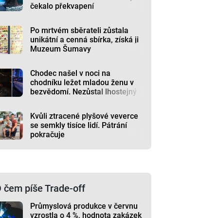
čekalo překvapení
Po mrtvém sběrateli zůstala
unikátní a cenná sbírka, získá ji
Muzeum Šumavy
Chodec našel v noci na
chodníku ležet mladou ženu v
bezvědomí. Nezůstal lhostejný
Kvůli ztracené plyšové veverce
se semkly tisíce lidí. Pátrání
pokračuje
 čem píše Trade-off
Průmyslová produkce v červnu
vzrostla o 4 %, hodnota zakázek