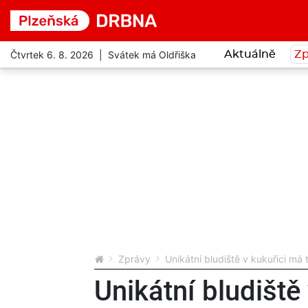
Čtvrtek 6. 8. 2026 | Svátek má Oldřiška
Aktuálně
Zp
Zprávy
Unikátní bludiště v kukuřici má
Unikátní bludiště