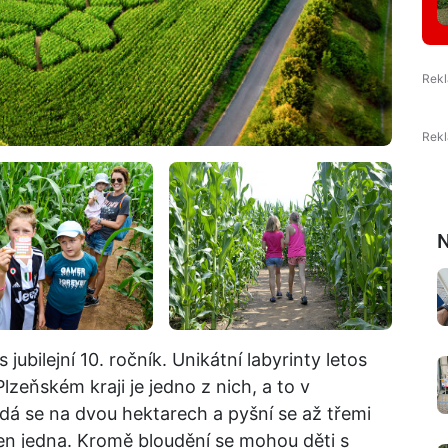
N
s jubilejní 10. ročník. Unikátní labyrinty letos
lzeňském kraji je jedno z nich, a to v
ádá se na dvou hektarech a pyšní se až třemi
jen jedna. Kromě bloudění se mohou děti s