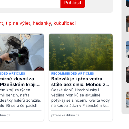
Přihlásit
nt
,
tip na výlet
,
hádanky
,
kukuřicáci