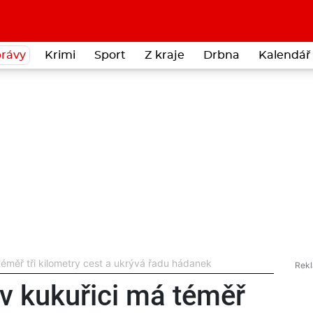
rávy
Krimi
Sport
Z kraje
Drbna
Kalendář 
 téměř tři kilometry cest a ukrývá řadu hádanek
 v kukuřici má téměř