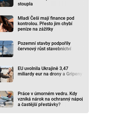
stoupla
Mladí Češi mají finance pod
kontrolou. Přesto jim chybí
peníze na zážitky
Pozemní stavby podpořily
červnový růst stavebnictví
EU uvolnila Ukrajině 3,47
miliardy eur na drony a Gripeny
Práce v úmorném vedru. Kdy
vzniká nárok na ochranný nápoj
a častější přestávky?