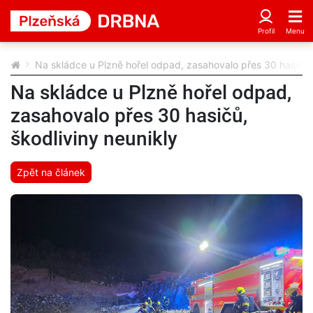
Na skládce u Plzně hořel odpad, zasahovalo přes 30 hasičů, 
Na skládce u Plzně hořel odpad,
zasahovalo přes 30 hasičů,
škodliviny neunikly
Zpět na článek