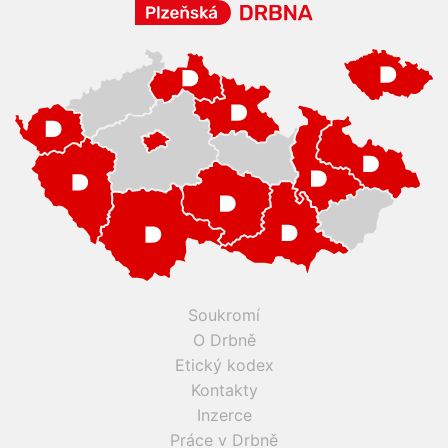
Soukromí
O Drbně
Etický kodex
Kontakty
Inzerce
Práce v Drbně