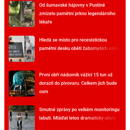
Od šumavské hájovny v Pustině
zmizelo pamětní prkno legendárního
lékaře
Hledá se místo pro recesistickou
pamětní desku obětí žabomyších válek
První obří náduvník vážící 15 tun už
dorazil do pivovaru. Celkem jich bude
osm
Smutné zprávy po velkém monitoringu
labutí. Mláďat letos dramaticky ubylo