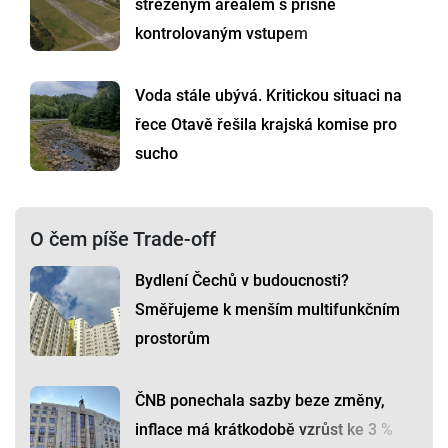
střeženým areálem s přísně
kontrolovaným vstupem
Voda stále ubývá. Kritickou situaci na
řece Otavě řešila krajská komise pro
sucho
O čem píše Trade-off
Bydlení Čechů v budoucnosti?
Směřujeme k menším multifunkčním
prostorům
ČNB ponechala sazby beze změny,
inflace má krátkodobě vzrůst ke 3 %