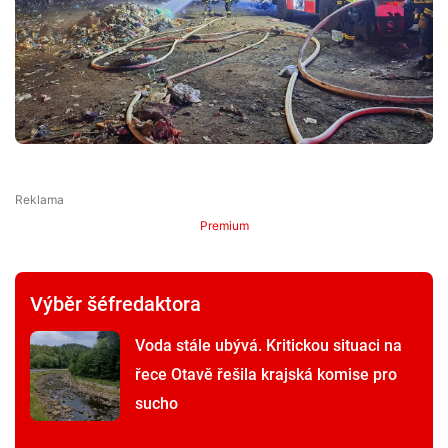
Premium
Výběr šéfredaktora
Voda stále ubývá. Kritickou situaci na
řece Otavě řešila krajská komise pro
sucho