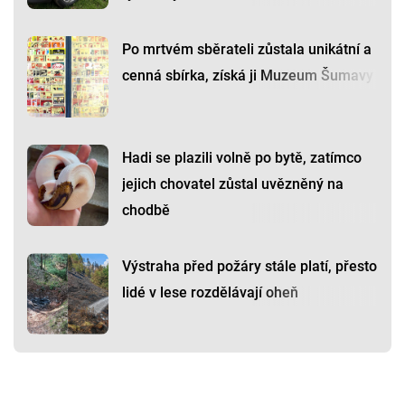
Po mrtvém sběrateli zůstala unikátní a
cenná sbírka, získá ji Muzeum Šumavy
Hadi se plazili volně po bytě, zatímco
jejich chovatel zůstal uvězněný na
chodbě
Výstraha před požáry stále platí, přesto
lidé v lese rozdělávají oheň