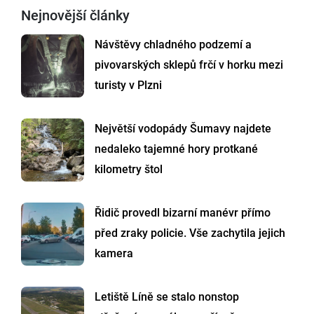
Nejnovější články
Návštěvy chladného podzemí a
pivovarských sklepů frčí v horku mezi
turisty v Plzni
Největší vodopády Šumavy najdete
nedaleko tajemné hory protkané
kilometry štol
Řidič provedl bizarní manévr přímo
před zraky policie. Vše zachytila jejich
kamera
Letiště Líně se stalo nonstop