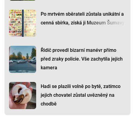
Po mrtvém sběrateli zůstala unikátní a
cenná sbírka, získá ji Muzeum Šumavy
Řidič provedl bizarní manévr přímo
před zraky policie. Vše zachytila jejich
kamera
Hadi se plazili volně po bytě, zatímco
jejich chovatel zůstal uvězněný na
chodbě