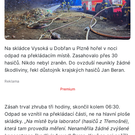
Na skládce Vysoká u Dobřan u Plzně hořel v noci
odpad na překládacím místě. Zasahovalo přes 30
hasičů. Nikdo nebyl zraněn. Do ovzduší neunikly žádné
škodliviny, řekl důstojník krajských hasičů Jan Beran.
Premium
Zásah trval zhruba tři hodiny, skončil kolem 06:30.
Odpad se vznítil na překládací části, ne na hlavní ploše
skládky.
„Na místě byla laboratoř (hasičů z Třemošné),
která tam provedla měření. Nenaměřila žádné zvýšené