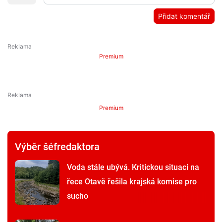
Přidat komentář
Premium
Premium
Výběr šéfredaktora
Voda stále ubývá. Kritickou situaci na
řece Otavě řešila krajská komise pro
sucho