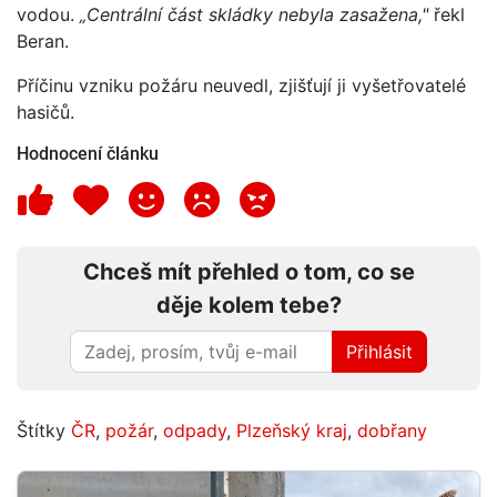
vodou.
„Centrální část skládky nebyla zasažena,"
řekl
Beran.
Příčinu vzniku požáru neuvedl, zjišťují ji vyšetřovatelé
hasičů.
Hodnocení článku
Chceš mít přehled o tom, co se
děje kolem tebe?
Přihlásit
Štítky
ČR
,
požár
,
odpady
,
Plzeňský kraj
,
dobřany