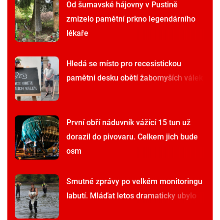
Od šumavské hájovny v Pustině
zmizelo pamětní prkno legendárního
lékaře
Hledá se místo pro recesistickou
pamětní desku obětí žabomyších válek
První obří náduvník vážící 15 tun už
dorazil do pivovaru. Celkem jich bude
osm
Smutné zprávy po velkém monitoringu
labutí. Mláďat letos dramaticky ubylo