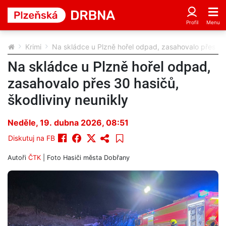
Krimi
Na skládce u Plzně hořel odpad, zasahovalo přes 30 
Na skládce u Plzně hořel odpad,
zasahovalo přes 30 hasičů,
škodliviny neunikly
Neděle, 19. dubna 2026, 08:51
Diskutuj na FB
Autoři
ČTK
| Foto
Hasiči města Dobřany