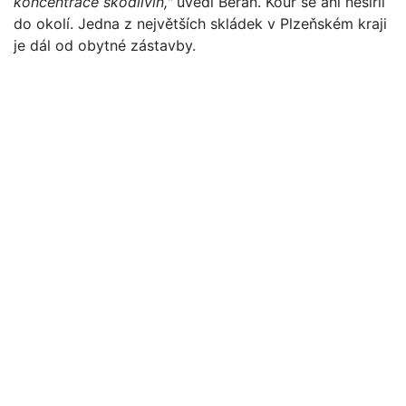
koncentrace škodlivin,"
uvedl Beran. Kouř se ani nešířil
do okolí. Jedna z největších skládek v Plzeňském kraji
je dál od obytné zástavby.