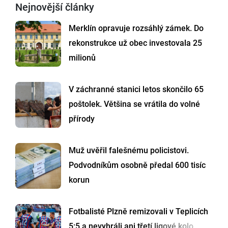
Nejnovější články
Merklín opravuje rozsáhlý zámek. Do
rekonstrukce už obec investovala 25
milionů
V záchranné stanici letos skončilo 65
poštolek. Většina se vrátila do volné
přírody
Muž uvěřil falešnému policistovi.
Podvodníkům osobně předal 600 tisíc
korun
Fotbalisté Plzně remizovali v Teplicích
5:5 a nevyhráli ani třetí ligové kolo