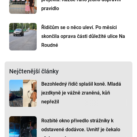
pravidlo
Řidičům se o něco uleví. Po měsíci
skončila oprava části důležité ulice Na
Roudné
Nejčtenější články
Bezohledný řidič splašil koně. Mladá
jezdkyně je vážně zraněná, kůň
nepřežil
Rozbité okno přivedlo strážníky k
odstavené dodávce. Uvnitř je čekalo