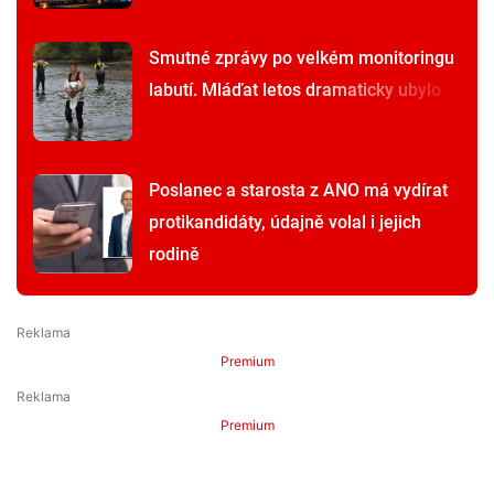
Smutné zprávy po velkém monitoringu
labutí. Mláďat letos dramaticky ubylo
Poslanec a starosta z ANO má vydírat
protikandidáty, údajně volal i jejich
rodině
Premium
Premium