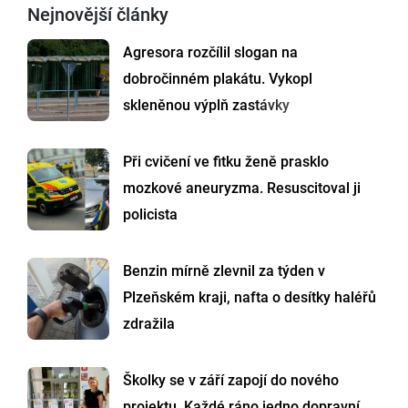
Nejnovější články
Agresora rozčílil slogan na
dobročinném plakátu. Vykopl
skleněnou výplň zastávky
Při cvičení ve fitku ženě prasklo
mozkové aneuryzma. Resuscitoval ji
policista
Benzin mírně zlevnil za týden v
Plzeňském kraji, nafta o desítky haléřů
zdražila
Školky se v září zapojí do nového
projektu. Každé ráno jedno dopravní