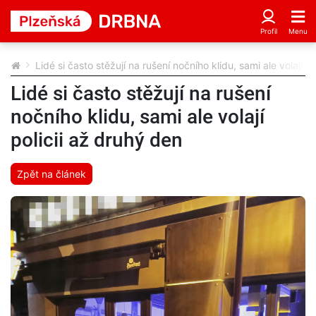
Lidé si často stěžují na rušení nočního klidu, sami ale volají p
Lidé si často stěžují na rušení
nočního klidu, sami ale volají
policii až druhý den
Zpět na článek