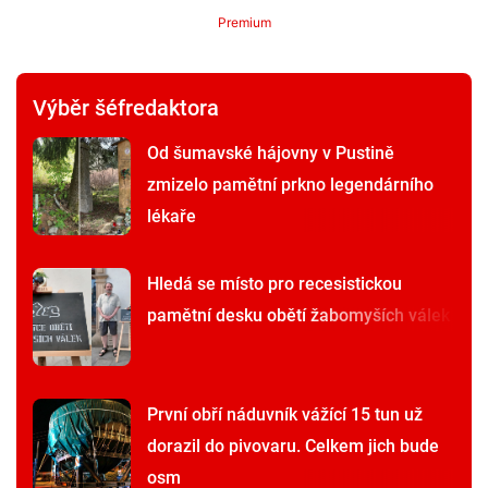
Premium
Výběr šéfredaktora
Od šumavské hájovny v Pustině
zmizelo pamětní prkno legendárního
lékaře
Hledá se místo pro recesistickou
pamětní desku obětí žabomyších válek
První obří náduvník vážící 15 tun už
dorazil do pivovaru. Celkem jich bude
osm