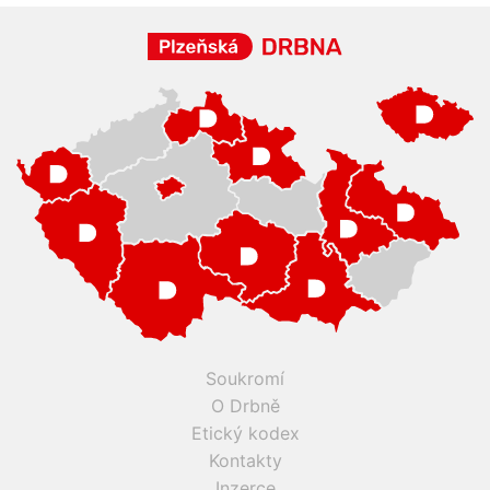
Soukromí
O Drbně
Etický kodex
Kontakty
Inzerce