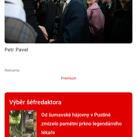
Petr Pavel
Premium
Výběr šéfredaktora
Od šumavské hájovny v Pustině
zmizelo pamětní prkno legendárního
lékaře