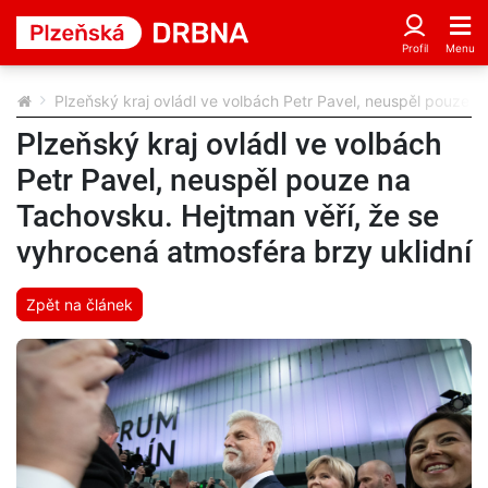
Plzeňský kraj ovládl ve volbách Petr Pavel, neuspěl pouze n
Plzeňský kraj ovládl ve volbách
Petr Pavel, neuspěl pouze na
Tachovsku. Hejtman věří, že se
vyhrocená atmosféra brzy uklidní
Zpět na článek