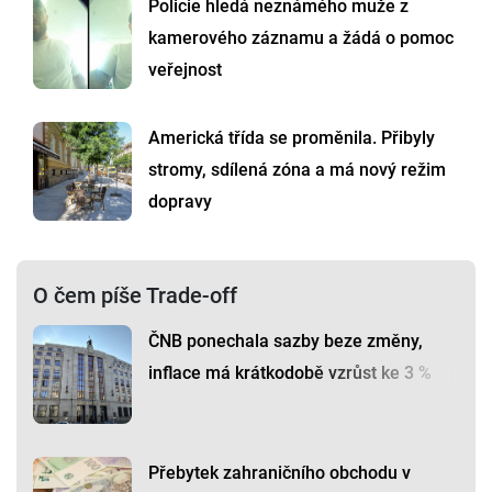
Policie hledá neznámého muže z
kamerového záznamu a žádá o pomoc
veřejnost
Americká třída se proměnila. Přibyly
stromy, sdílená zóna a má nový režim
dopravy
O čem píše Trade-off
ČNB ponechala sazby beze změny,
inflace má krátkodobě vzrůst ke 3 %
Přebytek zahraničního obchodu v