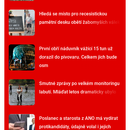
Hledá se místo pro recesistickou
pamětní desku obětí žabomyších válek
První obří náduvník vážící 15 tun už
dorazil do pivovaru. Celkem jich bude
osm
Smutné zprávy po velkém monitoringu
labutí. Mláďat letos dramaticky ubylo
Poslanec a starosta z ANO má vydírat
protikandidáty, údajně volal i jejich