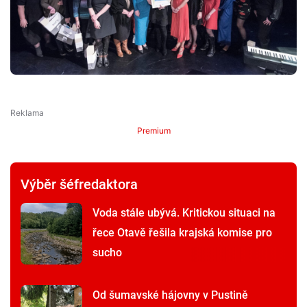
Premium
Výběr šéfredaktora
Voda stále ubývá. Kritickou situaci na
řece Otavě řešila krajská komise pro
sucho
Od šumavské hájovny v Pustině