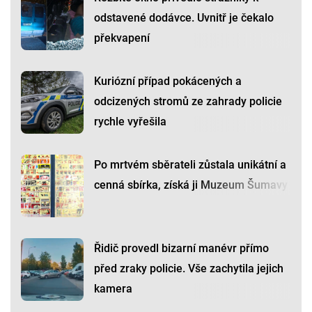
odstavené dodávce. Uvnitř je čekalo
překvapení
Kuriózní případ pokácených a
odcizených stromů ze zahrady policie
rychle vyřešila
Po mrtvém sběrateli zůstala unikátní a
cenná sbírka, získá ji Muzeum Šumavy
Řidič provedl bizarní manévr přímo
před zraky policie. Vše zachytila jejich
kamera