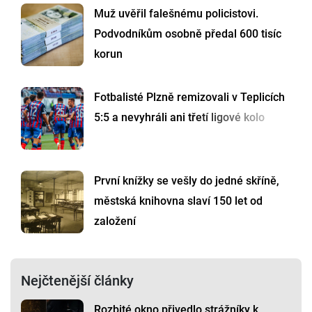
Muž uvěřil falešnému policistovi.
Podvodníkům osobně předal 600 tisíc
korun
Fotbalisté Plzně remizovali v Teplicích
5:5 a nevyhráli ani třetí ligové kolo
První knížky se vešly do jedné skříně,
městská knihovna slaví 150 let od
založení
Nejčtenější články
Rozbité okno přivedlo strážníky k