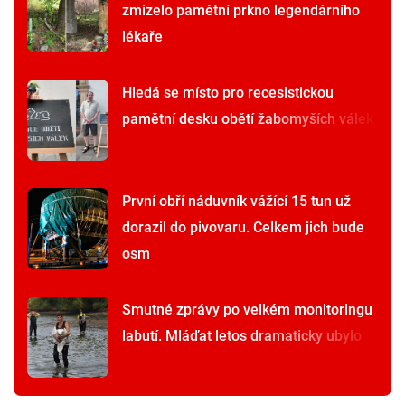
zmizelo pamětní prkno legendárního
lékaře
Hledá se místo pro recesistickou
pamětní desku obětí žabomyších válek
První obří náduvník vážící 15 tun už
dorazil do pivovaru. Celkem jich bude
osm
Smutné zprávy po velkém monitoringu
labutí. Mláďat letos dramaticky ubylo