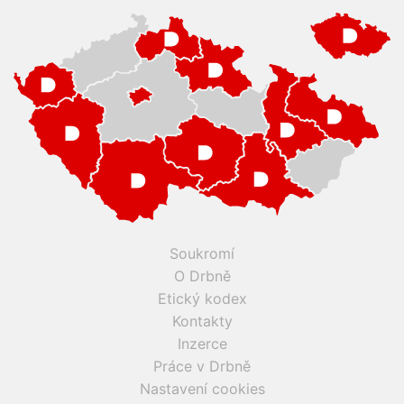
Soukromí
O Drbně
Etický kodex
Kontakty
Inzerce
Práce v Drbně
Nastavení cookies