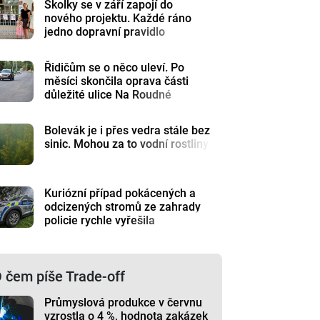
Školky se v září zapojí do
nového projektu. Každé ráno
jedno dopravní pravidlo
Řidičům se o něco uleví. Po
měsíci skončila oprava části
důležité ulice Na Roudné
Bolevák je i přes vedra stále bez
sinic. Mohou za to vodní rostliny
Kuriózní případ pokácených a
odcizených stromů ze zahrady
policie rychle vyřešila
 čem píše Trade-off
Průmyslová produkce v červnu
vzrostla o 4 %, hodnota zakázek