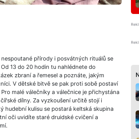
nespoutané přírody i posvátných rituálů se
 Od 13 do 20 hodin tu nahlédnete do
N
ázek zbraní a řemesel a poznáte, jakým
níci. V dětské bitvě se pak proti sobě postaví
Pro malé válečníky a válečnice je přichystána
ířské dílny. Za vyzkoušení určitě stojí i
ký hudební kulisu se postará keltská skupina
í oči uvidíte staré druidské cvičení a
mí.