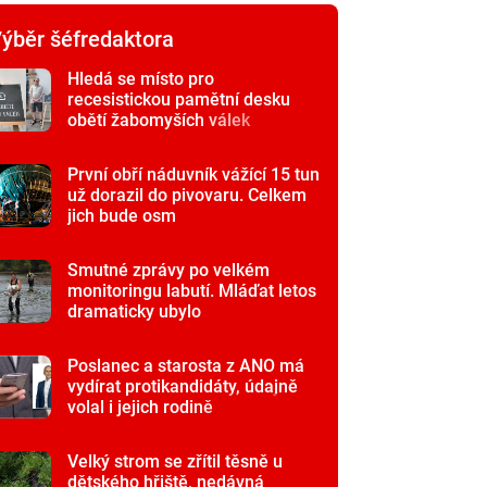
ýběr šéfredaktora
Hledá se místo pro
recesistickou pamětní desku
obětí žabomyších válek
První obří náduvník vážící 15 tun
už dorazil do pivovaru. Celkem
jich bude osm
Smutné zprávy po velkém
monitoringu labutí. Mláďat letos
dramaticky ubylo
Poslanec a starosta z ANO má
vydírat protikandidáty, údajně
volal i jejich rodině
Velký strom se zřítil těsně u
dětského hřiště, nedávná