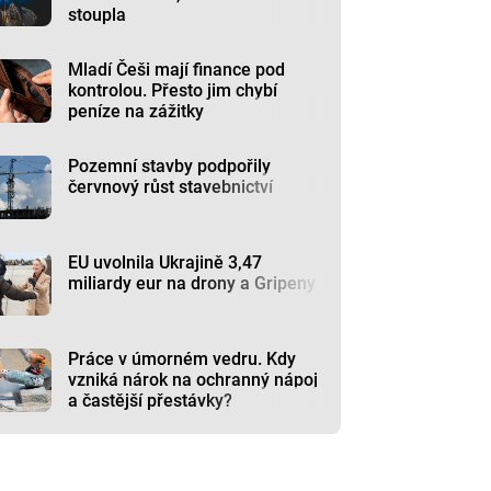
stoupla
Mladí Češi mají finance pod
kontrolou. Přesto jim chybí
peníze na zážitky
Pozemní stavby podpořily
červnový růst stavebnictví
EU uvolnila Ukrajině 3,47
miliardy eur na drony a Gripeny
Práce v úmorném vedru. Kdy
vzniká nárok na ochranný nápoj
a častější přestávky?