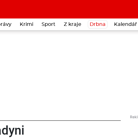
rávy
Krimi
Sport
Z kraje
Drbna
Kalendář 
adyni