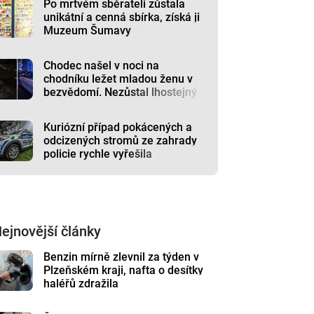
Po mrtvém sběrateli zůstala
unikátní a cenná sbírka, získá ji
Muzeum Šumavy
Chodec našel v noci na
chodníku ležet mladou ženu v
bezvědomí. Nezůstal lhostejný
Kuriózní případ pokácených a
odcizených stromů ze zahrady
policie rychle vyřešila
ejnovější články
Benzin mírně zlevnil za týden v
Plzeňském kraji, nafta o desítky
haléřů zdražila