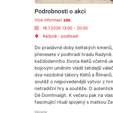
Podrobnosti o akci
Více informací
zde
.
18.7.2026 13:00 - 20:00
Radyně - podhradí
Do pradávné doby keltských kmenů, 
přenesete v podhradí hradu Radyně.
každodenního života Keltů včetně uk
bojovým uměním vládli tehdejší váleč
dva nezdolné tábory Keltů a Římanů. 
soutěž o nejpovedenější výtvor z hrnč
netradiční hry a soutěže. O autentic
Dé Domhnaigh. K večeru pak na vlastn
fascinující rituál spojený s matkou Ze