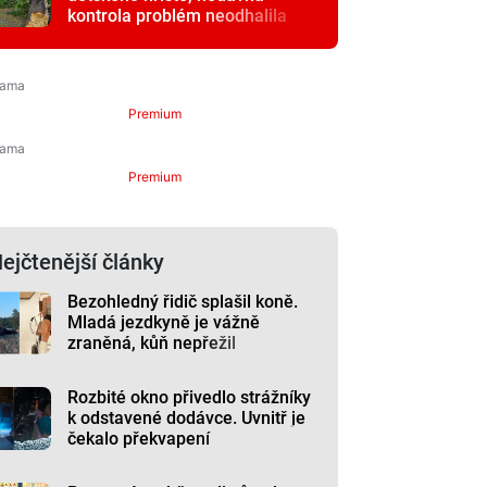
kontrola problém neodhalila
Premium
Premium
ejčtenější články
Bezohledný řidič splašil koně.
Mladá jezdkyně je vážně
zraněná, kůň nepřežil
Rozbité okno přivedlo strážníky
k odstavené dodávce. Uvnitř je
čekalo překvapení