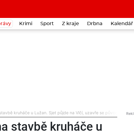
rávy
Krimi
Sport
Z kraje
Drbna
Kalendář 
avbě kruháče u Lužan. Sjet půjde na Vlčí, uzavře se původní trasa
a stavbě kruháče u