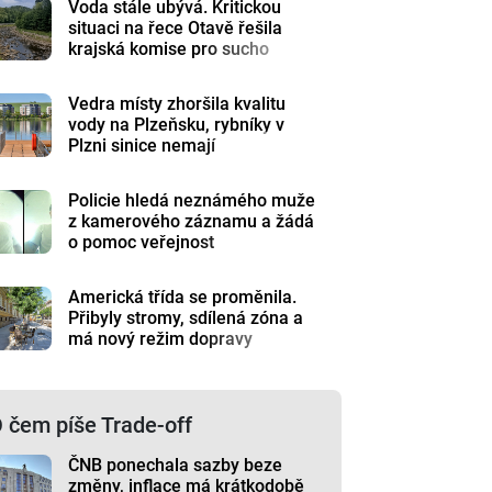
Voda stále ubývá. Kritickou
situaci na řece Otavě řešila
krajská komise pro sucho
Vedra místy zhoršila kvalitu
vody na Plzeňsku, rybníky v
Plzni sinice nemají
Policie hledá neznámého muže
z kamerového záznamu a žádá
o pomoc veřejnost
Americká třída se proměnila.
Přibyly stromy, sdílená zóna a
má nový režim dopravy
 čem píše Trade-off
ČNB ponechala sazby beze
změny, inflace má krátkodobě