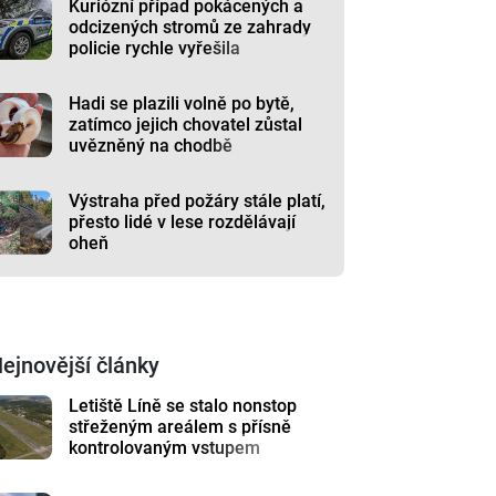
Kuriózní případ pokácených a
odcizených stromů ze zahrady
policie rychle vyřešila
Hadi se plazili volně po bytě,
zatímco jejich chovatel zůstal
uvězněný na chodbě
Výstraha před požáry stále platí,
přesto lidé v lese rozdělávají
oheň
ejnovější články
Letiště Líně se stalo nonstop
střeženým areálem s přísně
kontrolovaným vstupem