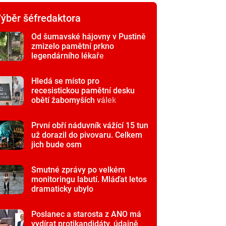
ýběr šéfredaktora
Od šumavské hájovny v Pustině
zmizelo pamětní prkno
legendárního lékaře
Hledá se místo pro
recesistickou pamětní desku
obětí žabomyších válek
První obří náduvník vážící 15 tun
už dorazil do pivovaru. Celkem
jich bude osm
Smutné zprávy po velkém
monitoringu labutí. Mláďat letos
dramaticky ubylo
Poslanec a starosta z ANO má
vydírat protikandidáty, údajně