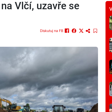
 na Vlčí, uzavře se
V
Diskutuj na FB