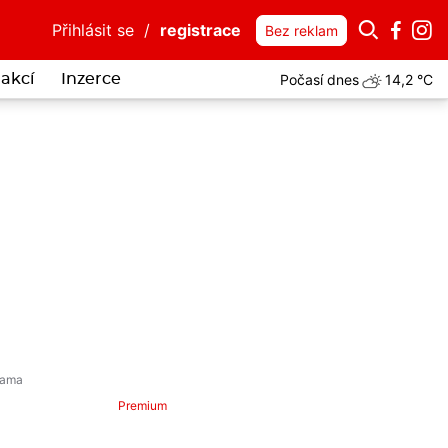
Přihlásit se
/
registrace
Bez reklam
Počasí dnes
14,2 °C
akcí
Inzerce
Premium