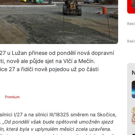
 27 u Lužan přinese od pondělí nová dopravní
i, nově ale půjde sjet na Vlčí a Mečín.
ce 27 a řidiči nově pojedou už po části
N
Premium
ilnici I/27 a na silnici III/18325 směrem na Skočice,
.
„Od pondělí však bude opětovně umožněn sjezd
čín, která byla v uplynulém měsíci zcela uzavřena.