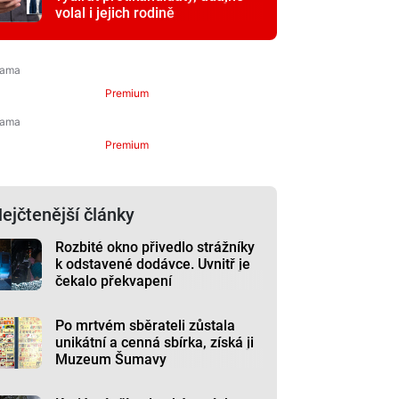
volal i jejich rodině
Premium
Premium
ejčtenější články
Rozbité okno přivedlo strážníky
k odstavené dodávce. Uvnitř je
čekalo překvapení
Po mrtvém sběrateli zůstala
unikátní a cenná sbírka, získá ji
Muzeum Šumavy