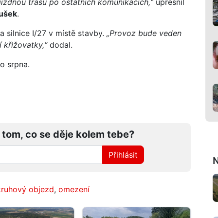
jízdnou trasu po ostatních komunikacích,“
upřesnil
ušek
.
 silnice I/27 v místě stavby.
„Provoz bude veden
 křižovatky,“
dodal.
o srpna.
 tom, co se děje kolem tebe?
Přihlásit
N
kruhový objezd
,
omezení