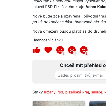
Řidiči tak už nebudou muset využívat ob
mluvčí ŘSD Plzeňského kraje
Adam Kolo
Nově bude zcela uzavřena i původní trasa
po už dokončené části budované okružní
Nová omezení budou platit až do druhéh
Hodnocení článku
1
1
3
Chceš mít přehled o
Štítky
lužany
,
řsd
,
plzeňská kraj
,
silnice
,