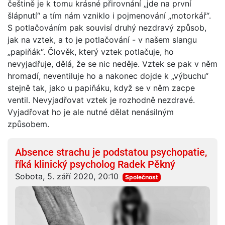
češtině je k tomu krásné přirovnání „jde na první
šlápnutí“ a tím nám vzniklo i pojmenování „motorkář“.
S potlačováním pak souvisí druhý nezdravý způsob,
jak na vztek, a to je potlačování - v našem slangu
„papiňák“. Člověk, který vztek potlačuje, ho
nevyjadřuje, dělá, že se nic neděje. Vztek se pak v něm
hromadí, neventiluje ho a nakonec dojde k „výbuchu“
stejně tak, jako u papiňáku, když se v něm zacpe
ventil. Nevyjadřovat vztek je rozhodně nezdravé.
Vyjadřovat ho je ale nutné dělat nenásilným
způsobem.
Absence strachu je podstatou psychopatie,
říká klinický psycholog Radek Pěkný
Sobota, 5. září 2020, 20:10
Společnost