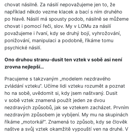
chovat násilně. Za násilí nepovažujeme jen to, že
například někdo vezme klacek a bací s ním druhého
po hlavě. Násilí má spousty podob, násilně se můžeme
chovat i pomocí řeči, slov. My v LOMu za násilí
považujeme i řvaní, kdy se druhý bojí, vyhrožování,
ponižování, manipulaci a podobně, říkáme tomu
psychické násilí.
Ono druhou stranu-dusit ten vztek v sobě asi není
zrovna nejlepší…
Pracujeme s takzvaným „modelem nezdravého
zvládání vzteku“. Učíme lidi vzteku rozumět a poznat
ho na sobě, uvědomit si, kdy jsem naštvaný. Dusit
v sobě vztek znamená použít jeden ze dvou
nezdravých způsobů, jak se vztekem zacházet. Prvním
nezdravým způsobem je vybíjení. My mu na skupinách
říkáme „motorkář“. Znamená to způsob, kdy se člověk
naštve a svůj vztek okamžitě vypouští ven na druhé. V