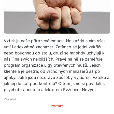
Vztek je naše přirozená emoce. Ne každý s ním však
umí i adekvátně zacházet. Zatímco se jedni vykřičí
nebo bouchnou do stolu, druzí se mnohdy uchylují k
násilí na svých nejbližších. Právě na ně se zaměřuje
program organizace Ligy otevřených mužů. Jejich
klientela je pestrá, od vrcholných manažerů až po
ajťáky. Jaké jsou nezdravé způsoby vyjádření vzteku a
jak jej dostat pod kontrolu? O tom jsme si povídali s
psychoterapeutem a lektorem Evženem Novým.
Premium