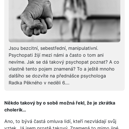
Jsou bezcitní, sebestřední, manipulativní.
Psychopati žijí mezi námi a často o tom ani
nevíme. Jak se dá takový psychopat poznat? A co
vlastně tento pojem znamená? To a ještě mnoho
dalšího se dozvíte na přednášce psychologa
Radka Pěkného v neděli 6....
Někdo takový by o sobě možná řekl, že je zkrátka
cholerik…
Ano, to bývá častá omluva lidí, kteří nezvládají svůj
vztek. Já jsem prostě takový. Znamená to mimo jiné