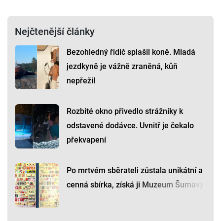
Nejčtenější články
Bezohledný řidič splašil koně. Mladá
jezdkyně je vážně zraněná, kůň
nepřežil
Rozbité okno přivedlo strážníky k
odstavené dodávce. Uvnitř je čekalo
překvapení
Po mrtvém sběrateli zůstala unikátní a
cenná sbírka, získá ji Muzeum Šumavy