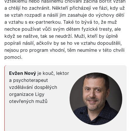
vzteklému nebo násilnému chování začíná bortit vztah
a chtějí ho zachránit. Někteří přicházejí ve fázi, kdy už
se vztah rozpadl a násilí jim zasahuje do výchovy dětí
a vztahu s ex-partnerkou. Také to bývá to, že muž
nechce používat vůči svým dětem fyzické tresty, ale
když se naštve, tak se neudrží. Muži, kteří by úplně
popírali násilí, ačkoliv by se ho ve vztahu dopouštěli,
nejsou pro program vhodní, těm neumíme v této chvíli
pomoci.
Evžen Nový
je kouč, lektor
a psychoterapeut
vzdělávání dospělých
organizace Ligy
otevřených mužů