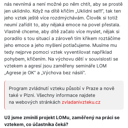
nás nevnímá a není možné po něm chtít, aby se prostě
jen uklidnilo. Když na dítě křičím „Uklidni se!!!“, tak ten
jeho vztek ještě více rozdmýchávám. Člověk si totiž
neumí zařídit to, aby nějaká emoce na povel přestala.
Vlastně chceme, aby dítě začalo více myslet, nějak si
poradilo s tou situací a zároveň tím křikem roztáčíme
jeho emoce a jeho myšlení potlačujeme. Musíme mu
tedy nejprve pomoci vztek vyventilovat například
pohybem, křičením. Na výchovu dětí v souvislosti se
vztekem a agresí jsou zaměřeny semináře LOM
„Agrese je OK“ a „Výchova bez násilí“.
Program zvládnutí vzteku působí v Praze a nově
také v Plzni. Všechny informace najdete
na webových stránkách
zvladanivzteku.cz
Už jsme zmínili projekt LOMu, zaměřený na práci se
vztekem, co účastníka čeká?