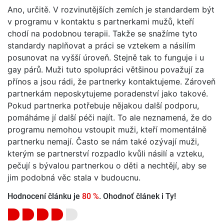
Ano, určitě. V rozvinutějších zemích je standardem být
v programu v kontaktu s partnerkami mužů, kteří
chodí na podobnou terapii. Takže se snažíme tyto
standardy naplňovat a práci se vztekem a násilím
posunovat na vyšší úroveň. Stejně tak to funguje i u
gay párů. Muži tuto spolupráci většinou považují za
přínos a jsou rádi, že partnerky kontaktujeme. Zároveň
partnerkám neposkytujeme poradenství jako takové.
Pokud partnerka potřebuje nějakou další podporu,
pomáháme jí další péči najít. To ale neznamená, že do
programu nemohou vstoupit muži, kteří momentálně
partnerku nemají. Často se nám také ozývají muži,
kterým se partnerství rozpadlo kvůli násilí a vzteku,
pečují s bývalou partnerkou o děti a nechtějí, aby se
jim podobná věc stala v budoucnu.
Hodnocení článku je
80 %
. Ohodnoť článek i Ty!