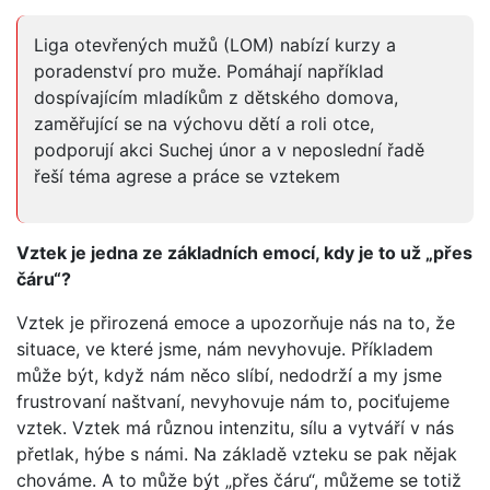
Liga otevřených mužů (LOM) nabízí kurzy a
poradenství pro muže. Pomáhají například
dospívajícím mladíkům z dětského domova,
zaměřující se na výchovu dětí a roli otce,
podporují akci Suchej únor a v neposlední řadě
řeší téma agrese a práce se vztekem
Vztek je jedna ze základních emocí, kdy je to už „přes
čáru“?
Vztek je přirozená emoce a upozorňuje nás na to, že
situace, ve které jsme, nám nevyhovuje. Příkladem
může být, když nám něco slíbí, nedodrží a my jsme
frustrovaní naštvaní, nevyhovuje nám to, pociťujeme
vztek. Vztek má různou intenzitu, sílu a vytváří v nás
přetlak, hýbe s námi. Na základě vzteku se pak nějak
chováme. A to může být „přes čáru“, můžeme se totiž