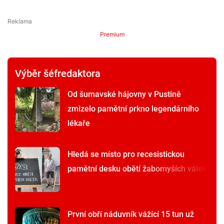
Premium
Výběr šéfredaktora
Od šumavské hájovny v Pustině
zmizelo pamětní prkno legendárního
lékaře
Hledá se místo pro recesistickou
pamětní desku obětí žabomyších válek
První obří náduvník vážící 15 tun už