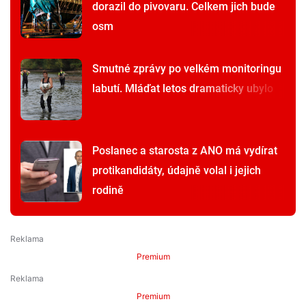
dorazil do pivovaru. Celkem jich bude
osm
Smutné zprávy po velkém monitoringu
labutí. Mláďat letos dramaticky ubylo
Poslanec a starosta z ANO má vydírat
protikandidáty, údajně volal i jejich
rodině
Premium
Premium