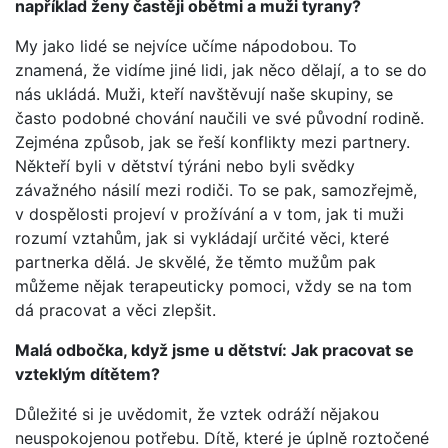
například ženy častěji obětmi a muži tyrany?
My jako lidé se nejvíce učíme nápodobou. To
znamená, že vidíme jiné lidi, jak něco dělají, a to se do
nás ukládá. Muži, kteří navštěvují naše skupiny, se
často podobné chování naučili ve své původní rodině.
Zejména způsob, jak se řeší konflikty mezi partnery.
Někteří byli v dětství týráni nebo byli svědky
závažného násilí mezi rodiči. To se pak, samozřejmě,
v dospělosti projeví v prožívání a v tom, jak ti muži
rozumí vztahům, jak si vykládají určité věci, které
partnerka dělá. Je skvělé, že těmto mužům pak
můžeme nějak terapeuticky pomoci, vždy se na tom
dá pracovat a věci zlepšit.
Malá odbočka, když jsme u dětství: Jak pracovat se
vzteklým dítětem?
Důležité si je uvědomit, že vztek odráží nějakou
neuspokojenou potřebu. Dítě, které je úplně roztočené