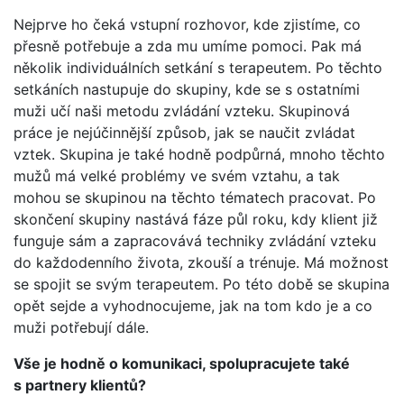
Nejprve ho čeká vstupní rozhovor, kde zjistíme, co
přesně potřebuje a zda mu umíme pomoci. Pak má
několik individuálních setkání s terapeutem. Po těchto
setkáních nastupuje do skupiny, kde se s ostatními
muži učí naši metodu zvládání vzteku. Skupinová
práce je nejúčinnější způsob, jak se naučit zvládat
vztek. Skupina je také hodně podpůrná, mnoho těchto
mužů má velké problémy ve svém vztahu, a tak
mohou se skupinou na těchto tématech pracovat. Po
skončení skupiny nastává fáze půl roku, kdy klient již
funguje sám a zapracovává techniky zvládání vzteku
do každodenního života, zkouší a trénuje. Má možnost
se spojit se svým terapeutem. Po této době se skupina
opět sejde a vyhodnocujeme, jak na tom kdo je a co
muži potřebují dále.
Vše je hodně o komunikaci, spolupracujete také
s partnery klientů?