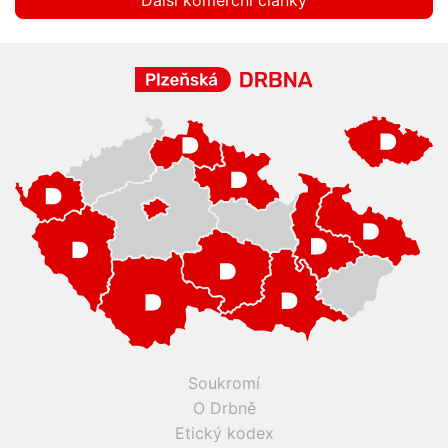
Soukromí
O Drbně
Etický kodex