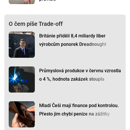
O čem píše Trade-off
Británie přidělí 8,4 miliardy liber
výrobcům ponorek Dreadnought
Průmyslová produkce v červnu vzrostla
o 4 %, hodnota zakázek stoupla
Mladí Češi mají finance pod kontrolou.
Přesto jim chybí peníze na zážitky