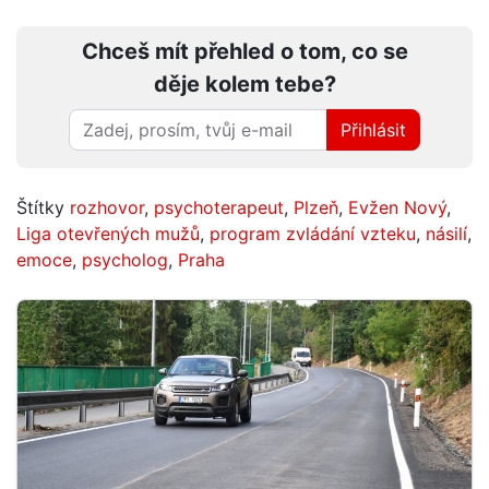
Chceš mít přehled o tom, co se
děje kolem tebe?
Přihlásit
Štítky
rozhovor
,
psychoterapeut
,
Plzeň
,
Evžen Nový
,
Liga otevřených mužů
,
program zvládání vzteku
,
násilí
,
emoce
,
psycholog
,
Praha