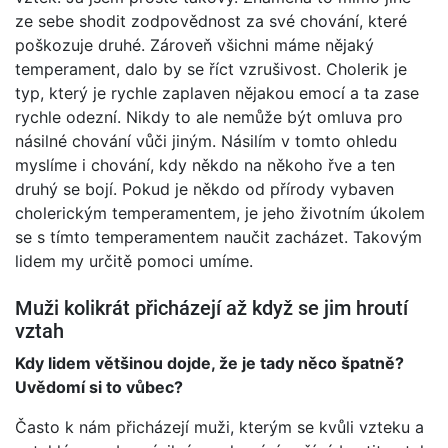
ze sebe shodit zodpovědnost za své chování, které
poškozuje druhé. Zároveň všichni máme nějaký
temperament, dalo by se říct vzrušivost. Cholerik je
typ, který je rychle zaplaven nějakou emocí a ta zase
rychle odezní. Nikdy to ale nemůže být omluva pro
násilné chování vůči jiným. Násilím v tomto ohledu
myslíme i chování, kdy někdo na někoho řve a ten
druhý se bojí. Pokud je někdo od přírody vybaven
cholerickým temperamentem, je jeho životním úkolem
se s tímto temperamentem naučit zacházet. Takovým
lidem my určitě pomoci umíme.
Muži kolikrát přicházejí až když se jim hroutí
vztah
Kdy lidem většinou dojde, že je tady něco špatně?
Uvědomí si to vůbec?
Často k nám přicházejí muži, kterým se kvůli vzteku a