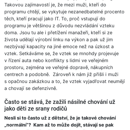
Takovou zajímavostí je, že mezi muži, kteří do
programu chtějí, se vykytuje nezanedbatelné procento
těch, kteří pracují jako IT. To, proč vstupují do
programu je většinou z důvodu nezvládání vzteku
doma. Jsou tu ale i přetížení manažeři, kteří si ze
života udělají výrobní linku na výkon a pak už jim
nezbývají kapacity na jiné emoce než na úzkost a
vztek. Setkáváme se, že vztek se mnohdy projevuje
v řízení auta nebo konflikty s lidmi ve veřejném
prostoru, zejména ve veřejné dopravě, nákupních
centrech a podobně. Zároveň k nám již přišli i muži
s opačnou zakázkou a to, že vztek vyjadřovat neumějí
a chovají se defenzivně.
Často se stává, že zažili násilné chování už
jako děti ze srany rodičů
Nesli si to často už z dětství, že je takové chování
„normální“? Kam až to může dojít, stávají se pak