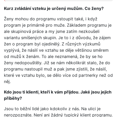
Kurz zvládání vzteku je určený mužům. Co ženy?
Ženy mohou do programu vstoupit také, i když
program je primárně pro muže. Základem programu je
ale skupinová práce a my jsme zatím nezkoušeli
variantu smíšených skupin. Je to i z důvodu, že zájem
žen o program byl ojedinělý. Z různých výzkumů
vyplývá, že násilí ve vztahu se děje většinou směrem
od mužů k ženám. To ale neznamená, že by se ho
ženy nedopouštěly. Již se nám několikrát stalo, že do
programu nastoupil muž a pak jsme zjistili, že násilí,
které ve vztahu bylo, se dělo více od partnerky než od
něj.
Kdo jsou ti klienti, kteří k vám přijdou. Jaké jsou jejich
příběhy?
Jsou to běžní lidé jako kdokoliv z nás. Na ulici je
nerozpoznáte. Není ani žádný typický klient programu.