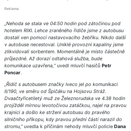
„Nehoda se stala ve 04:50 hodin pod zátočinou pod
hotelem RIXI. Lehce zraněného řidiče jsme z autobusu
dostali ven pomocí nastavovacího žebříku. Nikdo další
v autobuse necestoval. Uniklé provozní kapaliny jsme
zlikvidovali sorbentem. Momentálně je místo částečně
průjezdné. Až dorazí odtahová služba, bude
komunikace uzavřena,“
uvedl mluvčí hasičů
Petr
Poncar
.
„Řidič s autobusem značky Iveco jel po komunikaci
II/190, ve směru od Špičáku na Hojsovu Stráž.
Dvaačtyřicetiletý muž ze Železnorudska ve 4.38 hodin
projížděl mírnou levotočivou zatáčkou, najel na pravou
krajnici a došlo ke stržení autobusu do pravého
silničního příkopu, kdy pravou přední částí narazil do
stromu,"
uvedla k příčinám nehody mluvčí policie
Dana