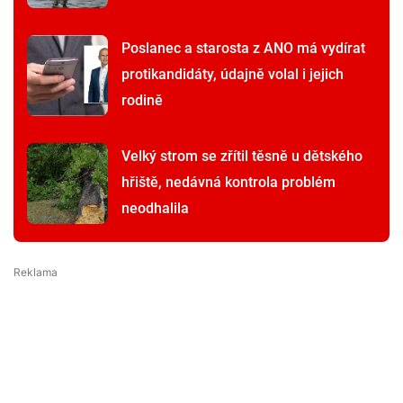
Poslanec a starosta z ANO má vydírat
protikandidáty, údajně volal i jejich
rodině
Velký strom se zřítil těsně u dětského
hřiště, nedávná kontrola problém
neodhalila