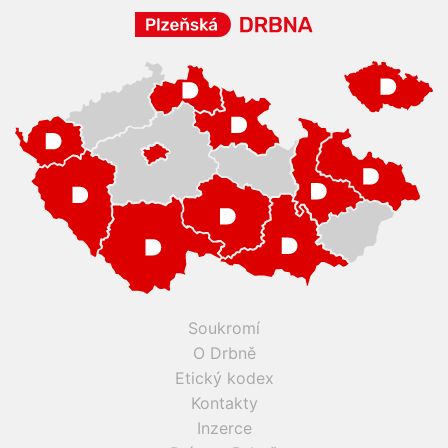
Soukromí
O Drbně
Etický kodex
Kontakty
Inzerce