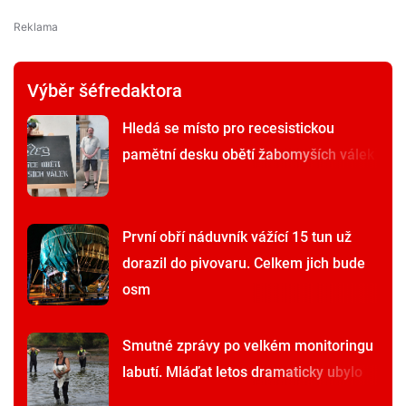
Výběr šéfredaktora
Hledá se místo pro recesistickou
pamětní desku obětí žabomyších válek
První obří náduvník vážící 15 tun už
dorazil do pivovaru. Celkem jich bude
osm
Smutné zprávy po velkém monitoringu
labutí. Mláďat letos dramaticky ubylo