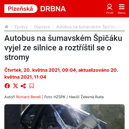
Zprávy
Doprava
Autobus na šumavském Špičáku vyjel ze 
Autobus na šumavském Špičáku
vyjel ze silnice a roztříštil se o
stromy
Čtvrtek, 20. května 2021, 09:04
, aktualizováno 20.
května 2021, 11:04
Autoři
Richard Beneš
| Foto
HZSPK / Hasiči Železná Ruda