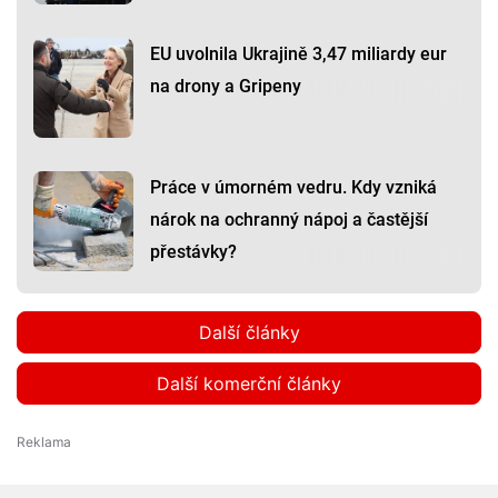
EU uvolnila Ukrajině 3,47 miliardy eur
na drony a Gripeny
Práce v úmorném vedru. Kdy vzniká
nárok na ochranný nápoj a častější
přestávky?
Další články
Další komerční články