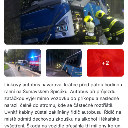
+
2
Linkový autobus havaroval krátce před pátou hodinou
ranní na Šumavském Špičáku. Autobus při průjezdu
zatáčkou vyjel mimo vozovku do příkopu a následně
narazil čelně do stromu, kde se částečně roztříštil.
Uvnitř kabiny zůstal zaklíněný řidič autobusu. Řidič na
místě odmítl dechovou zkoušku na alkohol i lékařské
vyšetření. Škoda na vozidle přesáhla tři miliony korun.