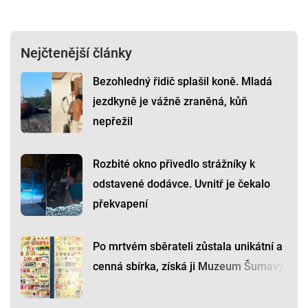
Nejčtenější články
Bezohledný řidič splašil koně. Mladá
jezdkyně je vážně zraněná, kůň
nepřežil
Rozbité okno přivedlo strážníky k
odstavené dodávce. Uvnitř je čekalo
překvapení
Po mrtvém sběrateli zůstala unikátní a
cenná sbírka, získá ji Muzeum Šumavy