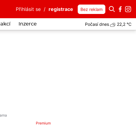
Přihlásit se
/
registrace
Bez reklam
Počasí dnes
22,2 °C
akcí
Inzerce
Premium