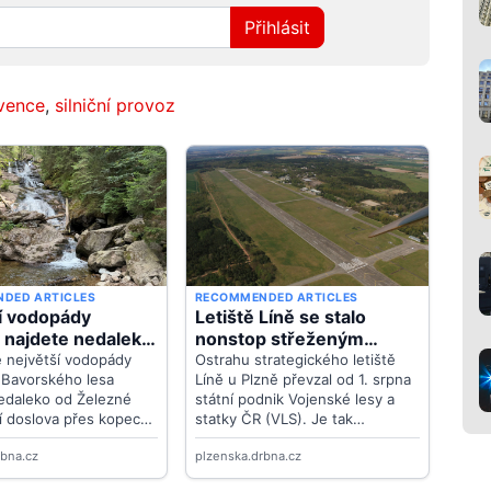
Přihlásit
vence
,
silniční provoz