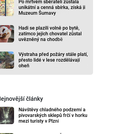
Po mrtvém sběrateli zůstala
unikátní a cenná sbírka, získá ji
Muzeum Šumavy
Hadi se plazili volně po bytě,
zatímco jejich chovatel zůstal
uvězněný na chodbě
Výstraha před požáry stále platí,
přesto lidé v lese rozdělávají
oheň
ejnovější články
Návštěvy chladného podzemí a
pivovarských sklepů frčí v horku
mezi turisty v Plzni