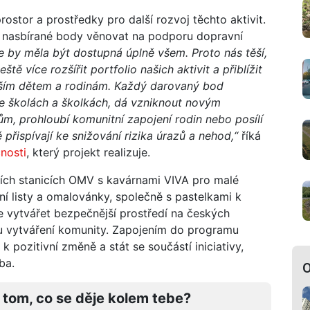
stor a prostředky pro další rozvoj těchto aktivit.
 nasbírané body věnovat na podporu dopravní
 by měla být dostupná úplně všem. Proto nás těší,
ě více rozšířit portfolio našich aktivit a přiblížit
lším dětem a rodinám. Každý darovaný bod
ve školách a školkách, dá vzniknout novým
ům, prohloubí komunitní zapojení rodin nebo posílí
přispívají ke snižování rizika úrazů a nehod,“
říká
nosti
, který projekt realizuje.
cích stanicích OMV s kavárnami VIVA pro malé
ní listy a omalovánky, společně s pastelkami k
e vytvářet bezpečnější prostředí na českých
oru vytváření komunity. Zapojením do programu
pozitivní změně a stát se součástí iniciativy,
ba.
O
 tom, co se děje kolem tebe?