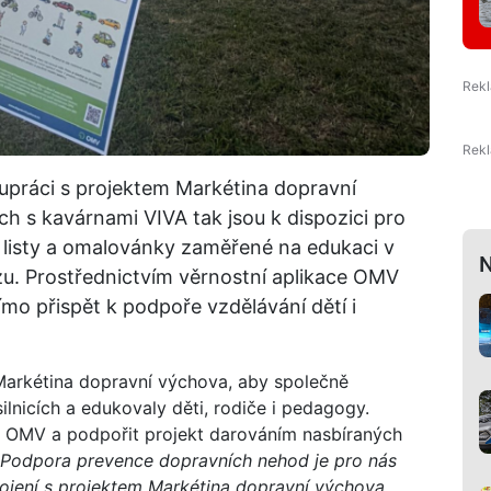
práci s projektem Markétina dopravní
h s kavárnami VIVA tak jsou k dispozici pro
 listy a omalovánky zaměřené na edukaci v
N
ozu. Prostřednictvím věrnostní aplikace OMV
mo přispět k podpoře vzdělávání dětí i
Markétina dopravní výchova, aby společně
lnicích a edukovaly děti, rodiče i pedagogy.
i OMV a podpořit projekt darováním nasbíraných
„Podpora prevence dopravních nehod je pro nás
ojení s projektem Markétina dopravní výchova