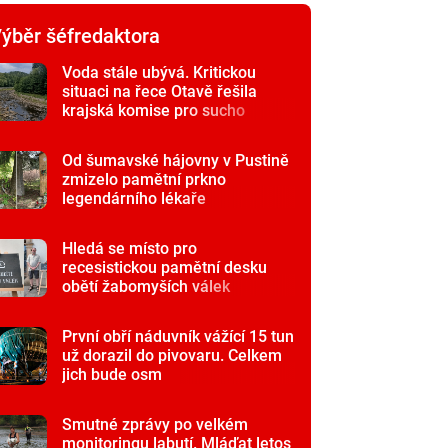
ýběr šéfredaktora
Voda stále ubývá. Kritickou
situaci na řece Otavě řešila
krajská komise pro sucho
Od šumavské hájovny v Pustině
zmizelo pamětní prkno
legendárního lékaře
Hledá se místo pro
recesistickou pamětní desku
obětí žabomyších válek
První obří náduvník vážící 15 tun
už dorazil do pivovaru. Celkem
jich bude osm
Smutné zprávy po velkém
monitoringu labutí. Mláďat letos