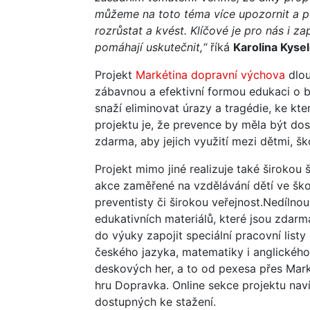
můžeme na toto téma více upozornit a p
rozrůstat a kvést. Klíčové je pro nás i z
pomáhají uskutečnit,“
říká
Karolina Kyse
Projekt
Markétina dopravní výchova
dlou
zábavnou a efektivní formou edukaci o 
snaží eliminovat úrazy a tragédie, ke kt
projektu je, že prevence by měla být do
zdarma, aby jejich využití mezi dětmi, šk
Projekt mimo jiné realizuje také širokou 
akce zaměřené na vzdělávání dětí ve šk
preventisty či širokou veřejnost.Nedílnou 
edukativních materiálů, které jsou zdarm
do výuky zapojit speciální pracovní lis
českého jazyka, matematiky i anglického 
deskových her, a to od pexesa přes Mark
hru Dopravka. Online sekce projektu navíc
dostupných ke stažení.