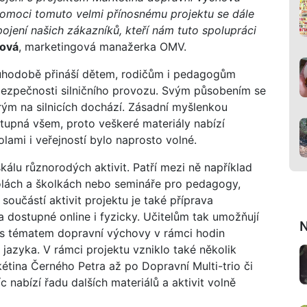
omoci tomuto velmi přínosnému projektu se dále
apojení našich zákazníků, kteří nám tuto spolupráci
lová
, marketingová manažerka OMV.
hodobě přináší dětem, rodičům i pedagogům
bezpečnosti silničního provozu. Svým působením se
erým na silnicích dochází. Zásadní myšlenkou
stupná všem, proto veškeré materiály nabízí
olami i veřejností bylo naprosto volné.
škálu různorodých aktivit. Patří mezi ně například
olách a školkách nebo semináře pro pedagogy,
součástí aktivit projektu je také příprava
a dostupné online i fyzicky. Učitelům tak umožňují
N
ty s tématem dopravní výchovy v rámci hodin
jazyka. V rámci projektu vzniklo také několik
étina Černého Petra až po Dopravní Multi-trio či
 nabízí řadu dalších materiálů a aktivit volně