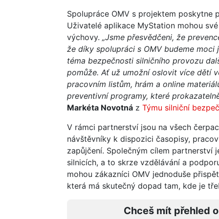
Spolupráce OMV s projektem poskytne pro
Uživatelé aplikace MyStation mohou své
výchovy.
„Jsme přesvědčeni, že prevence
že díky spolupráci s OMV budeme moci ješt
téma bezpečnosti silničního provozu da
pomůže. Ať už umožní oslovit více dětí 
pracovním listům, hrám a online materiál
preventivní programy, které prokazatelně 
Markéta Novotná
z
Týmu silniční bezpeč
V rámci partnerství jsou na všech čerpa
návštěvníky k dispozici časopisy, pracov
zapůjčení. Společným cílem partnerství j
silnicích, a to skrze vzdělávání a podp
mohou zákazníci OMV jednoduše přispět k 
která má skutečný dopad tam, kde je tře
Chceš mít přehled o