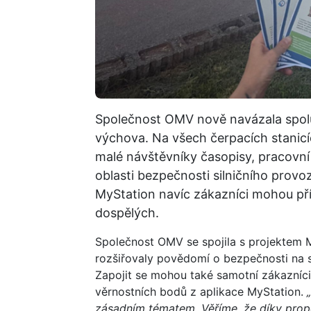
Společnost OMV nově navázala spolu
výchova. Na všech čerpacích stanicíc
malé návštěvníky časopisy, pracovní
oblasti bezpečnosti silničního prov
MyStation navíc zákazníci mohou pří
dospělých.
Společnost OMV se spojila s projektem 
rozšiřovaly povědomí o bezpečnosti na si
Zapojit se mohou také samotní zákazníc
věrnostních bodů z aplikace MyStation.
zásadním tématem. Věříme, že díky prop