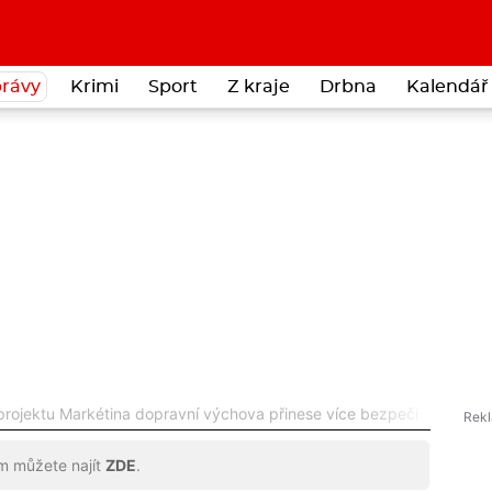
rávy
Krimi
Sport
Z kraje
Drbna
Kalendář 
rojektu Markétina dopravní výchova přinese více bezpečí
ům můžete najít
ZDE
.