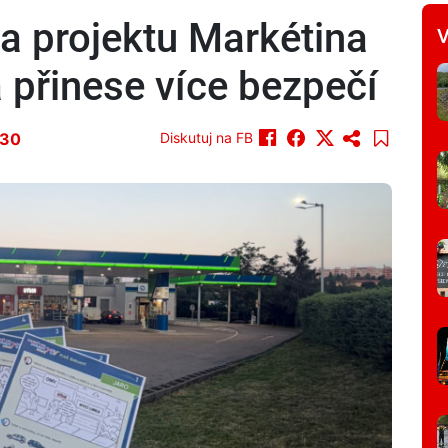
 projektu Markétina
V
 přinese více bezpečí
:30
Diskutuj na FB