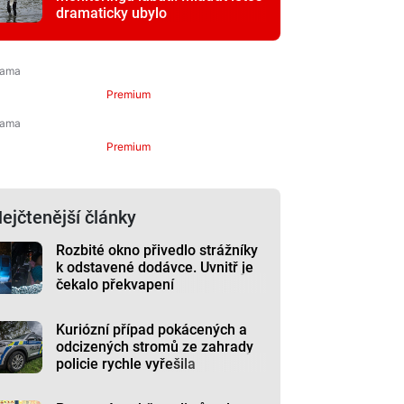
dramaticky ubylo
Premium
Premium
ejčtenější články
Rozbité okno přivedlo strážníky
k odstavené dodávce. Uvnitř je
čekalo překvapení
Kuriózní případ pokácených a
odcizených stromů ze zahrady
policie rychle vyřešila