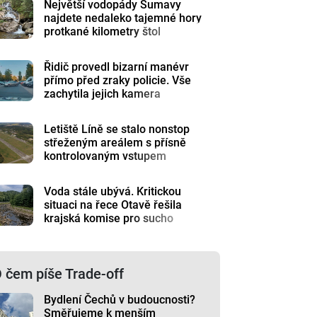
Největší vodopády Šumavy
najdete nedaleko tajemné hory
protkané kilometry štol
Řidič provedl bizarní manévr
přímo před zraky policie. Vše
zachytila jejich kamera
Letiště Líně se stalo nonstop
střeženým areálem s přísně
kontrolovaným vstupem
Voda stále ubývá. Kritickou
situaci na řece Otavě řešila
krajská komise pro sucho
 čem píše Trade-off
Bydlení Čechů v budoucnosti?
Směřujeme k menším