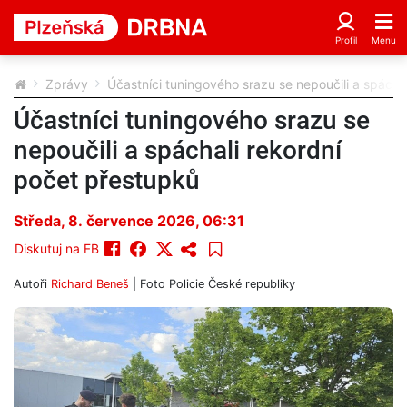
Zprávy
Účastníci tuningového srazu se nepoučili a spácha
Účastníci tuningového srazu se
nepoučili a spáchali rekordní
počet přestupků
Středa, 8. července 2026, 06:31
Diskutuj na FB
Autoři
Richard Beneš
| Foto
Policie České republiky