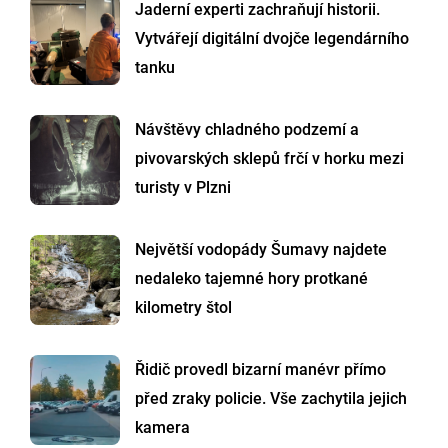
Jaderní experti zachraňují historii.
Vytvářejí digitální dvojče legendárního
tanku
Návštěvy chladného podzemí a
pivovarských sklepů frčí v horku mezi
turisty v Plzni
Největší vodopády Šumavy najdete
nedaleko tajemné hory protkané
kilometry štol
Řidič provedl bizarní manévr přímo
před zraky policie. Vše zachytila jejich
kamera