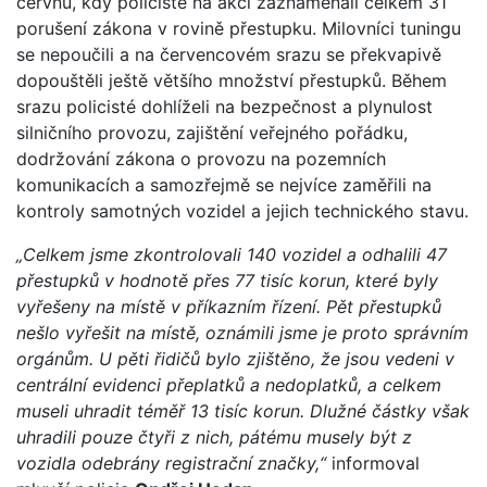
červnu, kdy policisté na akci zaznamenali celkem 31
porušení zákona v rovině přestupku. Milovníci tuningu
se nepoučili a na červencovém srazu se překvapivě
dopouštěli ještě většího množství přestupků. Během
srazu policisté dohlíželi na bezpečnost a plynulost
silničního provozu, zajištění veřejného pořádku,
dodržování zákona o provozu na pozemních
komunikacích a samozřejmě se nejvíce zaměřili na
kontroly samotných vozidel a jejich technického stavu.
„Celkem jsme zkontrolovali 140 vozidel a odhalili 47
přestupků v hodnotě přes 77 tisíc korun, které byly
vyřešeny na místě v příkazním řízení. Pět přestupků
nešlo vyřešit na místě, oznámili jsme je proto správním
orgánům. U pěti řidičů bylo zjištěno, že jsou vedeni v
centrální evidenci přeplatků a nedoplatků, a celkem
museli uhradit téměř 13 tisíc korun. Dlužné částky však
uhradili pouze čtyři z nich, pátému musely být z
vozidla odebrány registrační značky,“
informoval