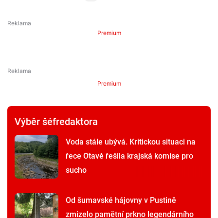
Premium
Premium
Výběr šéfredaktora
Voda stále ubývá. Kritickou situaci na
řece Otavě řešila krajská komise pro
sucho
Od šumavské hájovny v Pustině
zmizelo pamětní prkno legendárního