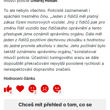
mluvčí policie
Ondřej Hodan
.
To ale nebylo všechno. Policisté zaznamenali i
spáchání trestného činu.
„Jeden z řidičů měl platný
zákaz řízení motorových vozidel. Jiný z řidičů pak pro
změnu řídil vozidlo bez řidičského oprávnění a tento
přestupek jsme oznámili správnímu orgánu. Dále měl
jeden z řidičů pozitivní dechovou zkoušku s hodnotou
do jedné promile alkoholu v dechu. Jeho počínání bylo
taktéž oznámeno správnímu orgánu,“
konstatoval
mluvčí policie. Účastníci tuningového srazu se dále
dopouštěli překračování nejvyšší povolené rychlosti a
nerespektování dopravního značení.
Hodnocení článku
8
2
7
Chceš mít přehled o tom, co se