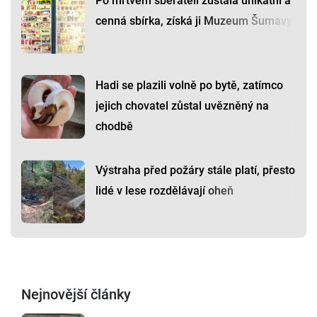
Po mrtvém sběrateli zůstala unikátní a
cenná sbírka, získá ji Muzeum Šumavy
Hadi se plazili volně po bytě, zatímco
jejich chovatel zůstal uvězněný na
chodbě
Výstraha před požáry stále platí, přesto
lidé v lese rozdělávají oheň
Nejnovější články