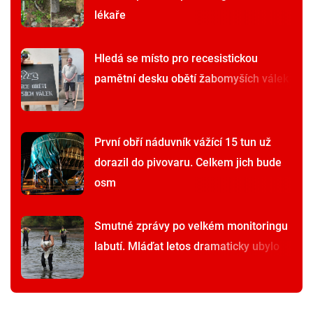
lékaře
Hledá se místo pro recesistickou
pamětní desku obětí žabomyších válek
První obří náduvník vážící 15 tun už
dorazil do pivovaru. Celkem jich bude
osm
Smutné zprávy po velkém monitoringu
labutí. Mláďat letos dramaticky ubylo