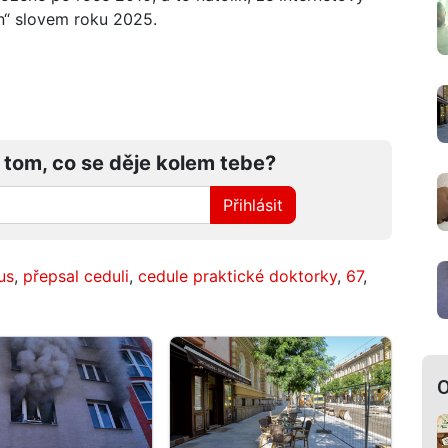
en“ slovem roku 2025.
 tom, co se děje kolem tebe?
Přihlásit
us
,
přepsal ceduli
,
cedule praktické doktorky
,
67
,
O