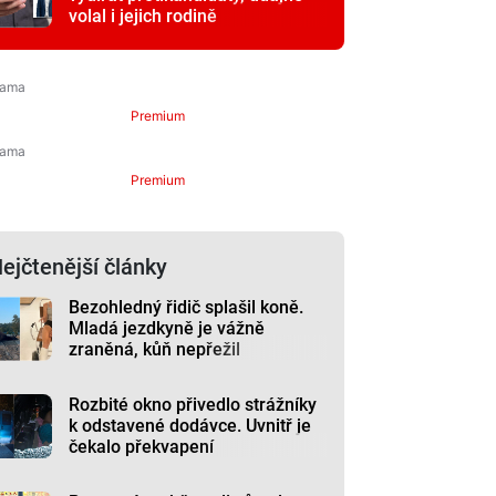
volal i jejich rodině
Premium
Premium
ejčtenější články
Bezohledný řidič splašil koně.
Mladá jezdkyně je vážně
zraněná, kůň nepřežil
Rozbité okno přivedlo strážníky
k odstavené dodávce. Uvnitř je
čekalo překvapení