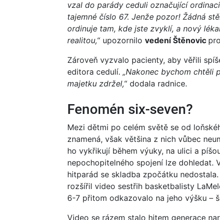
vzal do parády ceduli označující ordinaci
tajemné číslo 67. Jenže pozor! Žádná st
ordinuje tam, kde jste zvyklí, a nový lék
realitou,
“ upozornilo
vedení Štěnovic
pro
Zároveň vyzvalo pacienty, aby věřili sp
editora cedulí.
„Nakonec bychom chtěli p
majetku zdržel,
“ dodala radnice.
Fenomén six-seven?
Mezi dětmi po celém světě se od loňského
znamená, však většina z nich vůbec neumí 
ho vykřikují během výuky, na ulici a píš
nepochopitelného spojení lze dohledat. V
hitparád se skladba zpočátku nedostala.
rozšířil video sestřih basketbalisty LaMe
6-7 přitom odkazovalo na jeho výšku – š
Video se rázem stalo hitem generace naro