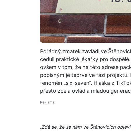
Pořádný zmatek zavládl ve Štěnovicíc
ceduli praktické lékařky pro dospělé. 
ovšem v tom, že na této adrese paci
popisným je teprve ve fázi projektu. N
fenomén „six-seven“. Hláška z TikT
přesto zcela ovládla mladou generaci
„Zdá se, že se nám ve Štěnovicích objevi