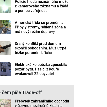
Policie hledá neznámého muže
z kamerového záznamu a žádá
o pomoc veřejnost
Americká třída se proměnila.
Přibyly stromy, sdílená zóna a
má nový režim dopravy
Drsný konflikt před domem
skončil pobodáním. Muž utrpěl
těžké poranění břicha
Elektrická koloběžka způsobila
požár bytu. Hasiči z kouře
evakuovali 22 obyvatel
 čem píše Trade-off
Přebytek zahraničního obchodu
v červnu meziročně klesl na