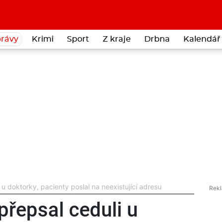
rávy
Krimi
Sport
Z kraje
Drbna
Kalendář 
 doktorky, pacienty poslal na neexistující adresu
řepsal ceduli u