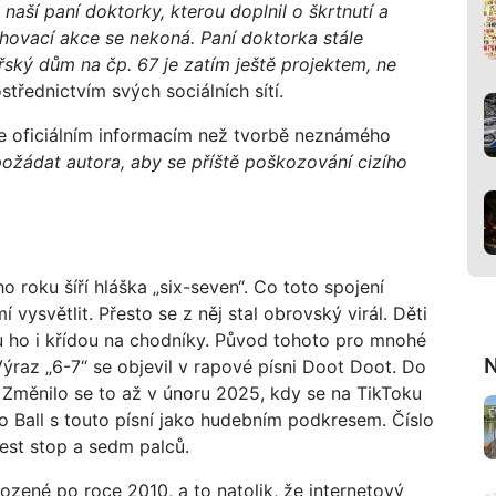
 naší paní doktorky, kterou doplnil o škrtnutí a
ěhovací akce se nekoná. Paní doktorka stále
ařský dům na čp. 67 je zatím ještě projektem, ne
střednictvím svých sociálních sítí.
íše oficiálním informacím než tvorbě neznámého
ožádat autora, aby se příště poškozování cizího
 roku šíří hláška „six-seven“. Co toto spojení
vysvětlit. Přesto se z něj stal obrovský virál. Děti
ou ho i křídou na chodníky. Původ tohoto pro mnohé
N
ýraz „6-7“ se objevil v rapové písni Doot Doot. Do
 Změnilo se to až v únoru 2025, kdy se na TikToku
lo Ball s touto písní jako hudebním podkresem. Číslo
est stop a sedm palců.
zené po roce 2010, a to natolik, že internetový