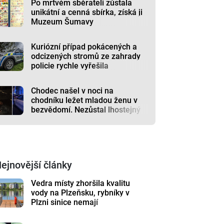
Po mrtvém sběrateli zůstala
unikátní a cenná sbírka, získá ji
Muzeum Šumavy
Kuriózní případ pokácených a
odcizených stromů ze zahrady
policie rychle vyřešila
Chodec našel v noci na
chodníku ležet mladou ženu v
bezvědomí. Nezůstal lhostejný
ejnovější články
Vedra místy zhoršila kvalitu
vody na Plzeňsku, rybníky v
Plzni sinice nemají