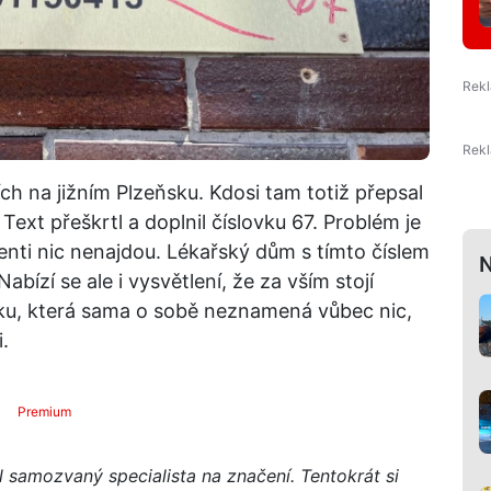
h na jižním Plzeňsku. Kdosi tam totiž přepsal
Text přeškrtl a doplnil číslovku 67. Problém je
enti nic nenajdou. Lékařský dům s tímto číslem
N
abízí se ale i vysvětlení, že za vším stojí
oku, která sama o sobě neznamená vůbec nic,
.
Premium
l samozvaný specialista na značení. Tentokrát si