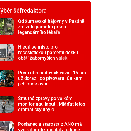
ýběr šéfredaktora
Od šumavské hájovny v Pustině
zmizelo pamětní prkno
legendárního lékaře
Hledá se místo pro
recesistickou pamětní desku
obětí žabomyších válek
První obří náduvník vážící 15 tun
už dorazil do pivovaru. Celkem
jich bude osm
Smutné zprávy po velkém
monitoringu labutí. Mláďat letos
dramaticky ubylo
Poslanec a starosta z ANO má
vydírat protikandidáty, údajně