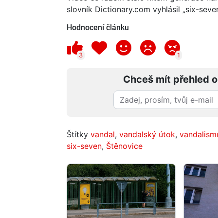
slovník Dictionary.com vyhlásil „six-sev
Hodnocení článku
3
1
Chceš mít přehled o
Štítky
vandal
,
vandalský útok
,
vandalism
six-seven
,
Štěnovice