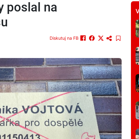
y poslal na
V
su
Diskutuj na FB