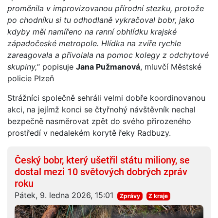
proměnila v improvizovanou přírodní stezku, protože
po chodníku si tu odhodlaně vykračoval bobr, jako
kdyby měl namířeno na ranní obhlídku krajské
západočeské metropole. Hlídka na zvíře rychle
zareagovala a přivolala na pomoc kolegy z odchytové
skupiny,
“ popisuje
Jana Pužmanová
, mluvčí Městské
policie Plzeň
Strážníci společně sehráli velmi dobře koordinovanou
akci, na jejímž konci se čtyřnohý návštěvník nechal
bezpečně nasměrovat zpět do svého přirozeného
prostředí v nedalekém korytě řeky Radbuzy.
Český bobr, který ušetřil státu miliony, se
dostal mezi 10 světových dobrých zpráv
roku
Pátek, 9. ledna 2026, 15:01
Zprávy
Z kraje