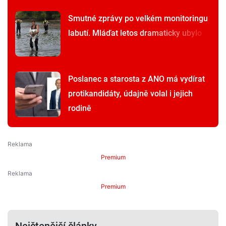
Smutné zprávy po velkém monitoringu
labutí. Mláďat letos dramaticky ubylo
Poslanec a starosta z ANO má vydírat
protikandidáty, údajně volal i jejich
rodině
Premium
Premium
Nejčtenější články