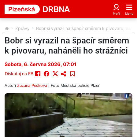
Zprávy
Bobr si vyrazil na špacír směrem k pivovaru, naháně
Bobr si vyrazil na špacír směrem
k pivovaru, naháněli ho strážníci
Sobota, 6. června 2026, 07:01
Diskutuj na FB
Autoři
Zuzana Pešková
| Foto
Městská policie Plzeň