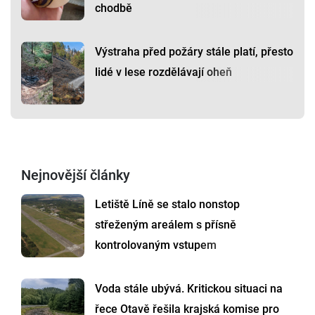
chodbě
Výstraha před požáry stále platí, přesto
lidé v lese rozdělávají oheň
Nejnovější články
Letiště Líně se stalo nonstop
střeženým areálem s přísně
kontrolovaným vstupem
Voda stále ubývá. Kritickou situaci na
řece Otavě řešila krajská komise pro