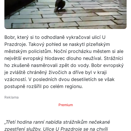
Bobr, který si to odhodlaně vykračoval ulicí U
Prazdroje. Takový pohled se naskytl plzeňským
městským policistům. Noční procházku městem si ale
největší evropský hlodavec dlouho neužíval. Strážníci
ho zkušeně nasměrovali zpět do vody. Bobr evropský
je zvláště chráněný živočich a dříve byl v kraji
vzácností. V posledních dvou desetiletích se však
postupně rozšířil po celém regionu.
Premium
„Třetí hodina ranní nabídla strážníkům nečekané
zpestření služby. Ulice U Prazdroje se na chvíli