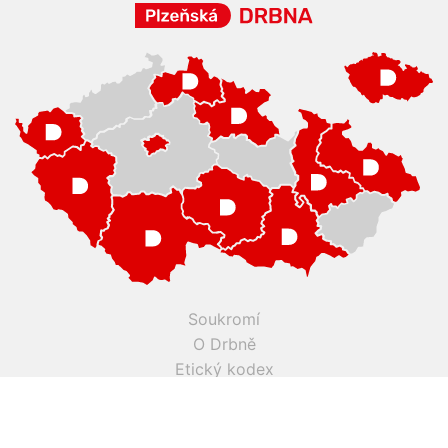
Soukromí
O Drbně
Etický kodex
Kontakty
Inzerce
Práce v Drbně