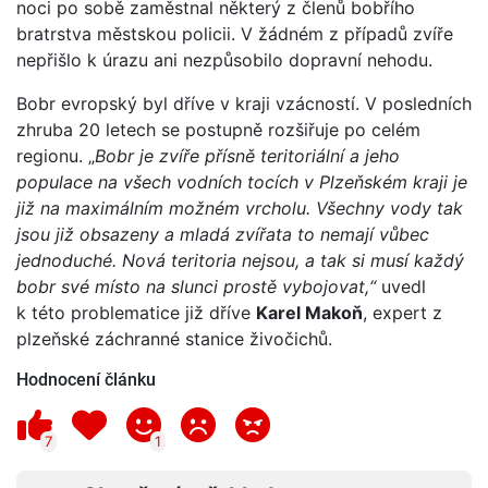
noci po sobě zaměstnal některý z členů bobřího
bratrstva městskou policii. V žádném z případů zvíře
nepřišlo k úrazu ani nezpůsobilo dopravní nehodu.
Bobr evropský byl dříve v kraji vzácností. V posledních
zhruba 20 letech se postupně rozšiřuje po celém
regionu. „
Bobr je zvíře přísně teritoriální a jeho
populace na všech vodních tocích v Plzeňském kraji je
již na maximálním možném vrcholu. Všechny vody tak
jsou již obsazeny a mladá zvířata to nemají vůbec
jednoduché. Nová teritoria nejsou, a tak si musí každý
bobr své místo na slunci prostě vybojovat,“
uvedl
k této problematice již dříve
Karel Makoň
, expert z
plzeňské záchranné stanice živočichů.
Hodnocení článku
7
1