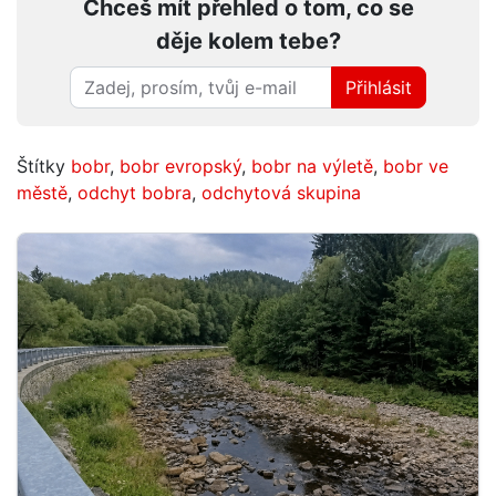
Chceš mít přehled o tom, co se
děje kolem tebe?
Přihlásit
Štítky
bobr
,
bobr evropský
,
bobr na výletě
,
bobr ve
městě
,
odchyt bobra
,
odchytová skupina