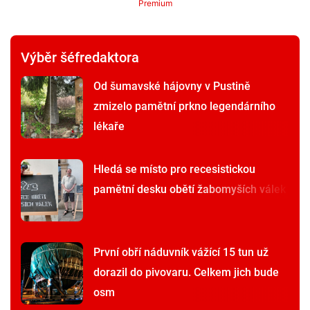
Premium
Výběr šéfredaktora
Od šumavské hájovny v Pustině
zmizelo pamětní prkno legendárního
lékaře
Hledá se místo pro recesistickou
pamětní desku obětí žabomyších válek
První obří náduvník vážící 15 tun už
dorazil do pivovaru. Celkem jich bude
osm