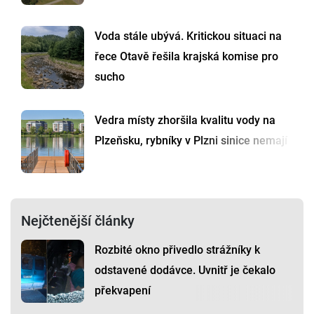
Voda stále ubývá. Kritickou situaci na
řece Otavě řešila krajská komise pro
sucho
Vedra místy zhoršila kvalitu vody na
Plzeňsku, rybníky v Plzni sinice nemají
Nejčtenější články
Rozbité okno přivedlo strážníky k
odstavené dodávce. Uvnitř je čekalo
překvapení