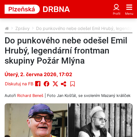
Zprávy
Do punkového nebe odešel Emil Hrubý, legendární
Do punkového nebe odešel Emil
Hrubý, legendární frontman
skupiny Požár Mlýna
Úterý, 2. června 2026, 17:02
Diskutuj na FB
Autoři
Richard Beneš
| Foto
Jan Košťál, se svolením Mazaný králíček