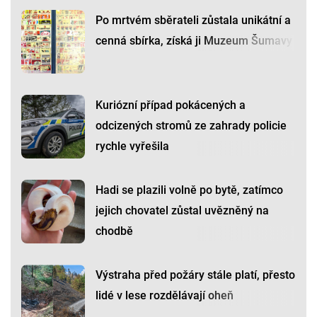
Po mrtvém sběrateli zůstala unikátní a
cenná sbírka, získá ji Muzeum Šumavy
Kuriózní případ pokácených a
odcizených stromů ze zahrady policie
rychle vyřešila
Hadi se plazili volně po bytě, zatímco
jejich chovatel zůstal uvězněný na
chodbě
Výstraha před požáry stále platí, přesto
lidé v lese rozdělávají oheň