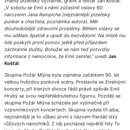
známý plzeňský výtvarník, grafik a textař Jan Košťál.
„V sobotu se Emil s námi zúčastnil oslavy 60.
narozenin Jana Rampicha (nejznámější plzeňský
punker a chartista, poznámka autora). Měl
dlouhodobější zdravotní problémy. Během oslavy se
mu udělalo špatně a upadl do bezvědomí. Na místě mu
lidé poskytli první pomoc ještě před příjezdem
záchranné služby. Bohužel se nám teď potvrdily
informace z nemocnice, že Emil zemřel,“
uvedl
Jan
Košťál
.
Skupina Požár Mlýna byla zejména začátkem 90. let
velkou hvězdou punkové scény. Proslavila se živelnými
koncerty, při kterých divoce řádil právě zpěvák Emil
Hrubý se svou nepřehlédnutelnou figurou. Později se
skupina Požár Mlýna scházela jen výjimečně při
vzpomínkových koncertech. Skupina vydala tři alba,
nejznámější je to vůbec první s názvem Pardálí slzy
růžových námořníků. Z něj pocházejí největší hity To