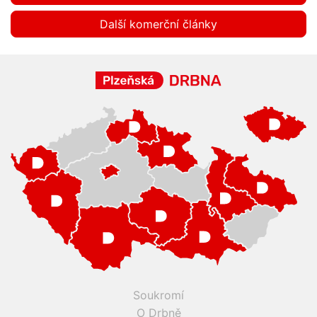
Další komerční články
Soukromí
O Drbně