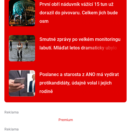
První obří náduvník vážící 15 tun už
dorazil do pivovaru. Celkem jich bude
osm
Smutné zprávy po velkém monitoringu
labutí. Mláďat letos dramaticky ubylo
Poslanec a starosta z ANO má vydírat
protikandidáty, údajně volal i jejich
rodině
Premium