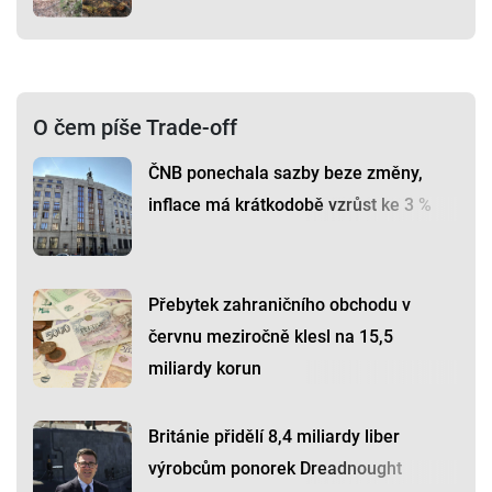
O čem píše Trade-off
ČNB ponechala sazby beze změny,
inflace má krátkodobě vzrůst ke 3 %
Přebytek zahraničního obchodu v
červnu meziročně klesl na 15,5
miliardy korun
Británie přidělí 8,4 miliardy liber
výrobcům ponorek Dreadnought