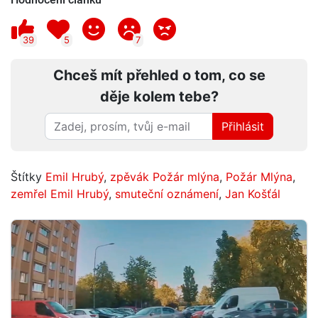
39
5
7
Chceš mít přehled o tom, co se
děje kolem tebe?
Přihlásit
Štítky
Emil Hrubý
,
zpěvák Požár mlýna
,
Požár Mlýna
,
zemřel Emil Hrubý
,
smuteční oznámení
,
Jan Košťál