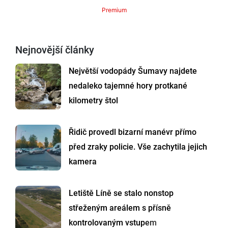
Premium
Nejnovější články
Největší vodopády Šumavy najdete
nedaleko tajemné hory protkané
kilometry štol
Řidič provedl bizarní manévr přímo
před zraky policie. Vše zachytila jejich
kamera
Letiště Líně se stalo nonstop
střeženým areálem s přísně
kontrolovaným vstupem