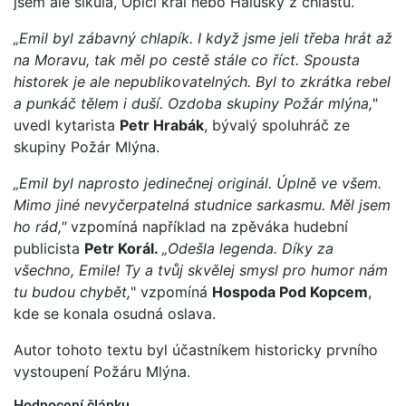
jsem ale šikula, Opičí král nebo Halušky z chlastu.
„Emil byl zábavný chlapík. I když jsme jeli třeba hrát až
na Moravu, tak měl po cestě stále co říct. Spousta
historek je ale nepublikovatelných. Byl to zkrátka rebel
a punkáč tělem i duší. Ozdoba skupiny Požár mlýna,"
uvedl kytarista
Petr Hrabák
, bývalý spoluhráč ze
skupiny Požár Mlýna.
„Emil byl naprosto jedinečnej originál. Úplně ve všem.
Mimo jiné nevyčerpatelná studnice sarkasmu. Měl jsem
ho rád,"
vzpomíná například na zpěváka hudební
publicista
Petr Korál.
„Odešla legenda. Díky za
všechno, Emile! Ty a tvůj skvělej smysl pro humor nám
tu budou chybět,
" vzpomíná
Hospoda Pod Kopcem
,
kde se konala osudná oslava.
Autor tohoto textu byl účastníkem historicky prvního
vystoupení Požáru Mlýna.
Hodnocení článku