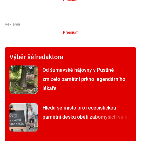
Premium
Výběr šéfredaktora
Od šumavské hájovny v Pustině
zmizelo pamětní prkno legendárního
lékaře
Hledá se místo pro recesistickou
pamětní desku obětí žabomyších válek