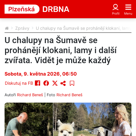
Zprávy
U chalupy na Šumavě se prohánějí klokani, lamy i d
U chalupy na Šumavě se
prohánějí klokani, lamy i další
zvířata. Vidět je může každý
Sobota, 9. května 2026, 06:50
Diskutuj na FB
Autoři
Richard Beneš
| Foto
Richard Beneš