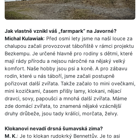
Jak vlastně vznikl váš „farmpark“ na Javorné?
Michal Kulawiak
: Před osmi lety jsme na naší louce za
chalupou začali provozovat tábořiště v rámci projektu
Bezkempu. Je určené hlavně pro rodiny s dětmi, které
mají rády přírodu a nejsou náročné na nějaký velký
komfort. Naše hobby jsou psi a koně. A pro zábavu
rodin, které u nás táboří, jsme začali postupně
pořizovat další zvířata. Takže začalo to mini ovečkami,
mini kozičkami, časem přišly lamy, klokani, nějací
dravci, sovy, papoušci a mnohá další zvířata. Máme
zde domácí zvířata, to znamená nějaké vzácnější
druhy drůbeže, jsou tady králíci, morčata, želvy.
Klokanovi nevadí drsná šumavská zima?
M. K.
: Je to klokan rudokrký Bennettův. Je to asi