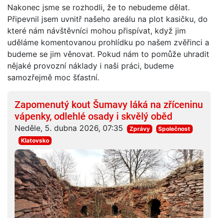
Nakonec jsme se rozhodli, že to nebudeme dělat.
Připevnil jsem uvnitř našeho areálu na plot kasičku, do
které nám návštěvníci mohou přispívat, když jim
uděláme komentovanou prohlídku po našem zvěřinci a
budeme se jim věnovat. Pokud nám to pomůže uhradit
nějaké provozní náklady i naši práci, budeme
samozřejmě moc šťastní.
Zapomenutý kout Šumavy láká na zříceninu
vápenky, odlehlé osady i skvělý oběd
Neděle, 5. dubna 2026, 07:35
Zprávy
Společnost
Klatovsko