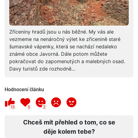
Zříceniny hradů jsou u nás běžné. My vás ale
vezmeme na nenáročný výlet ke zřícenině staré
šumavské vápenky, která se nachází nedaleko
známé obce Javorná. Dále potom můžete
pokračovat do zapomenutých a malebných osad.
Davy turistů zde rozhodně...
Hodnocení článku
15
5
2
Chceš mít přehled o tom, co se
děje kolem tebe?