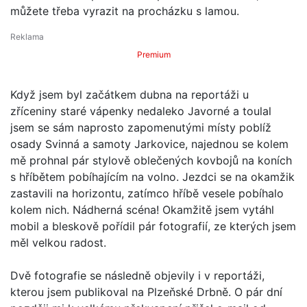
můžete třeba vyrazit na procházku s lamou.
Premium
Když jsem byl začátkem dubna na reportáži u
zříceniny staré vápenky nedaleko Javorné a toulal
jsem se sám naprosto zapomenutými místy poblíž
osady Svinná a samoty Jarkovice, najednou se kolem
mě prohnal pár stylově oblečených kovbojů na koních
s hříbětem pobíhajícím na volno. Jezdci se na okamžik
zastavili na horizontu, zatímco hříbě vesele pobíhalo
kolem nich. Nádherná scéna! Okamžitě jsem vytáhl
mobil a bleskově pořídil pár fotografií, ze kterých jsem
měl velkou radost.
Dvě fotografie se následně objevily i v reportáži,
kterou jsem publikoval na Plzeňské Drbně. O pár dní