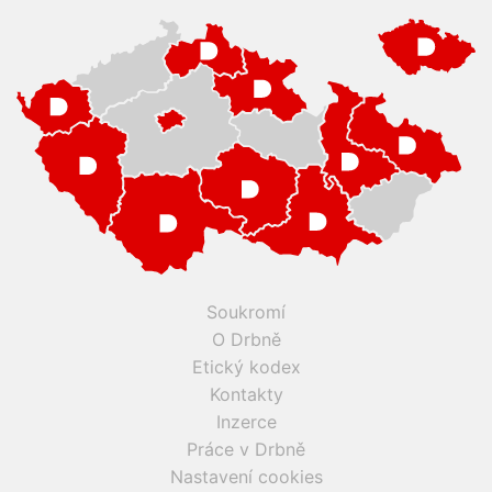
Soukromí
O Drbně
Etický kodex
Kontakty
Inzerce
Práce v Drbně
Nastavení cookies