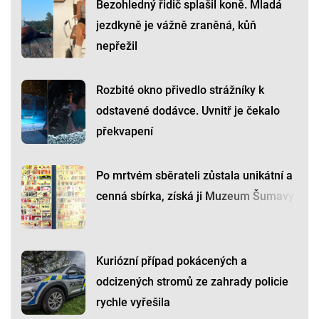
Bezohledný řidič splašil koně. Mladá
jezdkyně je vážně zraněná, kůň
nepřežil
Rozbité okno přivedlo strážníky k
odstavené dodávce. Uvnitř je čekalo
překvapení
Po mrtvém sběrateli zůstala unikátní a
cenná sbírka, získá ji Muzeum Šumavy
Kuriózní případ pokácených a
odcizených stromů ze zahrady policie
rychle vyřešila