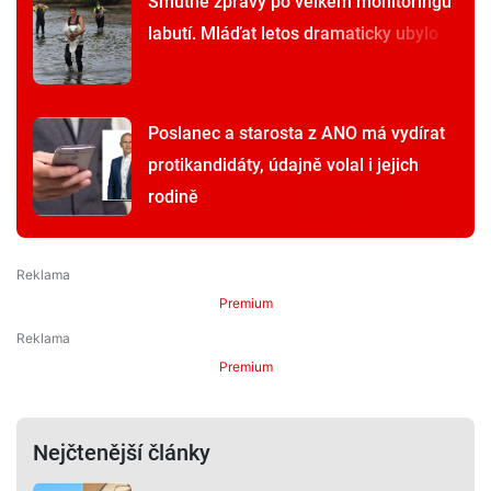
Smutné zprávy po velkém monitoringu
labutí. Mláďat letos dramaticky ubylo
Poslanec a starosta z ANO má vydírat
protikandidáty, údajně volal i jejich
rodině
Premium
Premium
Nejčtenější články