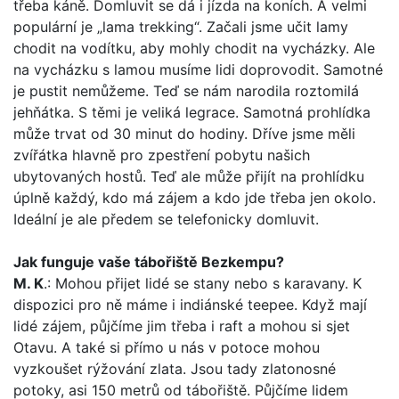
třeba káně. Domluvit se dá i jízda na koních. A velmi
populární je „lama trekking“. Začali jsme učit lamy
chodit na vodítku, aby mohly chodit na vycházky. Ale
na vycházku s lamou musíme lidi doprovodit. Samotné
je pustit nemůžeme. Teď se nám narodila roztomilá
jehňátka. S těmi je veliká legrace. Samotná prohlídka
může trvat od 30 minut do hodiny. Dříve jsme měli
zvířátka hlavně pro zpestření pobytu našich
ubytovaných hostů. Teď ale může přijít na prohlídku
úplně každý, kdo má zájem a kdo jde třeba jen okolo.
Ideální je ale předem se telefonicky domluvit.
Jak funguje vaše tábořiště Bezkempu?
M. K
.: Mohou přijet lidé se stany nebo s karavany. K
dispozici pro ně máme i indiánské teepee. Když mají
lidé zájem, půjčíme jim třeba i raft a mohou si sjet
Otavu. A také si přímo u nás v potoce mohou
vyzkoušet rýžování zlata. Jsou tady zlatonosné
potoky, asi 150 metrů od tábořiště. Půjčíme lidem