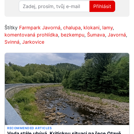
Přihlásit
Štítky
Farmpark Javorná
,
chalupa
,
klokani
,
lamy
,
komentovaná prohlídka
,
bezkempu
,
Šumava
,
Javorná
,
Svinná
,
Jarkovice