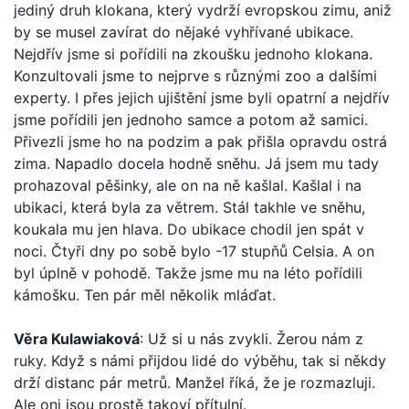
jediný druh klokana, který vydrží evropskou zimu, aniž
by se musel zavírat do nějaké vyhřívané ubikace.
Nejdřív jsme si pořídili na zkoušku jednoho klokana.
Konzultovali jsme to nejprve s různými zoo a dalšími
experty. I přes jejich ujištění jsme byli opatrní a nejdřív
jsme pořídili jen jednoho samce a potom až samici.
Přivezli jsme ho na podzim a pak přišla opravdu ostrá
zima. Napadlo docela hodně sněhu. Já jsem mu tady
prohazoval pěšinky, ale on na ně kašlal. Kašlal i na
ubikaci, která byla za větrem. Stál takhle ve sněhu,
koukala mu jen hlava. Do ubikace chodil jen spát v
noci. Čtyři dny po sobě bylo -17 stupňů Celsia. A on
byl úplně v pohodě. Takže jsme mu na léto pořídili
kámošku. Ten pár měl několik mláďat.
Věra Kulawiaková
: Už si u nás zvykli. Žerou nám z
ruky. Když s námi přijdou lidé do výběhu, tak si někdy
drží distanc pár metrů. Manžel říká, že je rozmazluji.
Ale oni jsou prostě takoví přítulní.