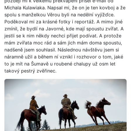
později mi k velkému překvapení přišel e-mail od
Michala Kulawiaka. Napsal mi, že on je ten kovboj a že
spolu s manželkou Věrou byli na nedělní vyjížďce.
Poděkoval mi za krásné fotky i reportáž. A mimo jiné
zmínil, že bydlí na Javorné, kde mají spoustu zvířat. A
jestli se k nim někdy nechci přijet podívat. A protože
mám zvířata moc rád a sám jich mám doma spoustu,
nadšeně jsem souhlasil. Následnou návštěvu jsem si
náramně užil a během ní vznikl i rozhovor o tom, jaké
to je mít na Šumavě u roubené chalupy už osm let
takový pestrý zvěřinec.