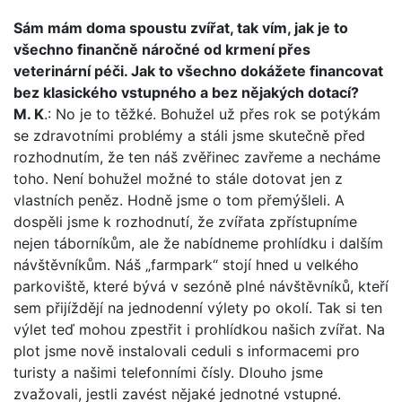
Sám mám doma spoustu zvířat, tak vím, jak je to
všechno finančně náročné od krmení přes
veterinární péči. Jak to všechno dokážete financovat
bez klasického vstupného a bez nějakých dotací?
M. K
.: No je to těžké. Bohužel už přes rok se potýkám
se zdravotními problémy a stáli jsme skutečně před
rozhodnutím, že ten náš zvěřinec zavřeme a necháme
toho. Není bohužel možné to stále dotovat jen z
vlastních peněz. Hodně jsme o tom přemýšleli. A
dospěli jsme k rozhodnutí, že zvířata zpřístupníme
nejen táborníkům, ale že nabídneme prohlídku i dalším
návštěvníkům. Náš „farmpark“ stojí hned u velkého
parkoviště, které bývá v sezóně plné návštěvníků, kteří
sem přijíždějí na jednodenní výlety po okolí. Tak si ten
výlet teď mohou zpestřit i prohlídkou našich zvířat. Na
plot jsme nově instalovali ceduli s informacemi pro
turisty a našimi telefonními čísly. Dlouho jsme
zvažovali, jestli zavést nějaké jednotné vstupné.