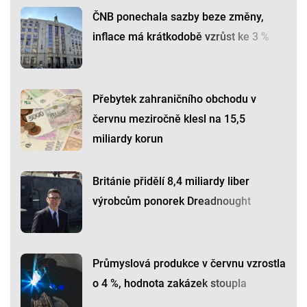
ČNB ponechala sazby beze změny,
inflace má krátkodobě vzrůst ke 3 %
Přebytek zahraničního obchodu v
červnu meziročně klesl na 15,5
miliardy korun
Británie přidělí 8,4 miliardy liber
výrobcům ponorek Dreadnought
Průmyslová produkce v červnu vzrostla
o 4 %, hodnota zakázek stoupla