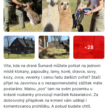
+
28
Víte, kde na drsné Šumavě můžete potkat na jednom
místě klokany, papoušky, lamy, koně, dravce, sovy,
kozy, ovce, veverky i celou řadu dalších zvířat? Stačí
přijet na Javornou a o nezapomenutelný zážitek máte
postaráno. Malou „zoo“ tam na svém pozemku u
krásné roubenky provozují manželé Kulawiakovi. Za
dobrovolný příspěvek na krmení vám udělají i
komentovanou prohlídku. A pokud budete chtít,