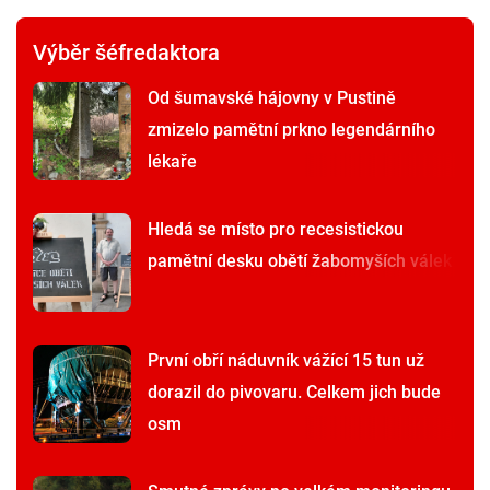
Výběr šéfredaktora
Od šumavské hájovny v Pustině
zmizelo pamětní prkno legendárního
lékaře
Hledá se místo pro recesistickou
pamětní desku obětí žabomyších válek
První obří náduvník vážící 15 tun už
dorazil do pivovaru. Celkem jich bude
osm