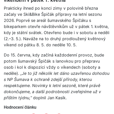
víkendem v pátek 1. května
Prakticky ihned po konci zimy v polovině března
začaly ve Ski&Bike Špičák přípravy na letní sezonu
2026. Poprvé se areál šumavského Špičáku s
bikeparkem otevře návštěvníkům už v pátek 1. května,
kdy je státní svátek. Otevřeno bude i v sobotu a neděli
(2.–3. 5.). Naváže na to druhý prodloužený květnový
víkend od pátku 8. 5. do neděle 10. 5.
Do 15. června, kdy začíná každodenní provoz, bude
potom šumavský Špičák s lanovkou pro přepravu
osob i kol k dispozici vždy o víkendech (soboty a
neděle).
„Je to již několik let dáno uzavřenou dohodou
s NP Šumava k ochraně zdejší přírody, kterou
respektujeme. Novinky k letní sezoně, které právě
dokončujeme, a další podrobnosti zveřejníme už v
příštím týdnu,“
doplnil Jan Kasík.
Hodnocení článku