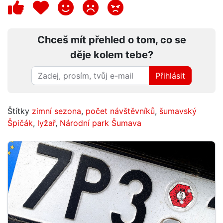
Chceš mít přehled o tom, co se
děje kolem tebe?
Přihlásit
Štítky
zimní sezona
,
počet návštěvníků
,
šumavský
Špičák
,
lyžař
,
Národní park Šumava