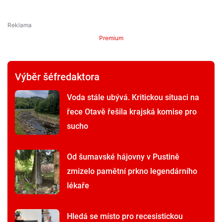
Premium
Výběr šéfredaktora
Voda stále ubývá. Kritickou situaci na
řece Otavě řešila krajská komise pro
sucho
Od šumavské hájovny v Pustině
zmizelo pamětní prkno legendárního
lékaře
Hledá se místo pro recesistickou