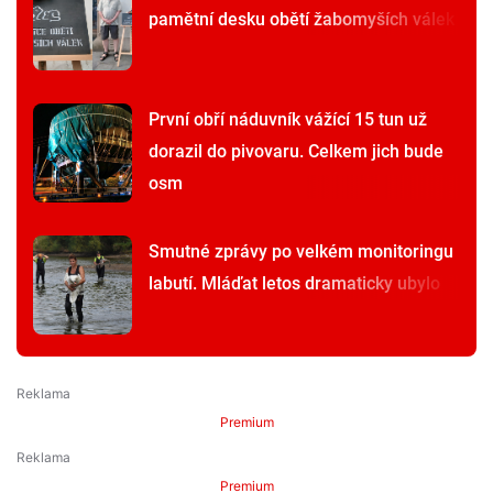
pamětní desku obětí žabomyších válek
První obří náduvník vážící 15 tun už
dorazil do pivovaru. Celkem jich bude
osm
Smutné zprávy po velkém monitoringu
labutí. Mláďat letos dramaticky ubylo
Premium
Premium