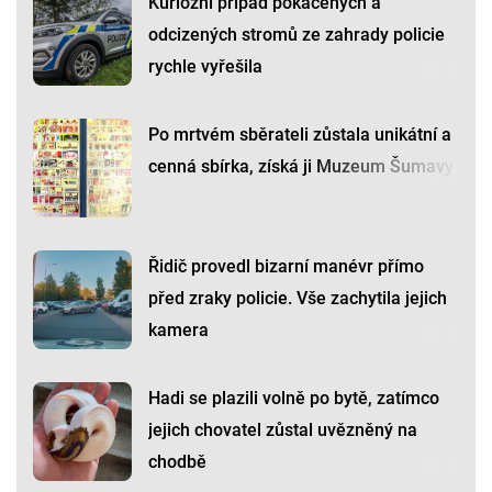
Kuriózní případ pokácených a
odcizených stromů ze zahrady policie
rychle vyřešila
Po mrtvém sběrateli zůstala unikátní a
cenná sbírka, získá ji Muzeum Šumavy
Řidič provedl bizarní manévr přímo
před zraky policie. Vše zachytila jejich
kamera
Hadi se plazili volně po bytě, zatímco
jejich chovatel zůstal uvězněný na
chodbě