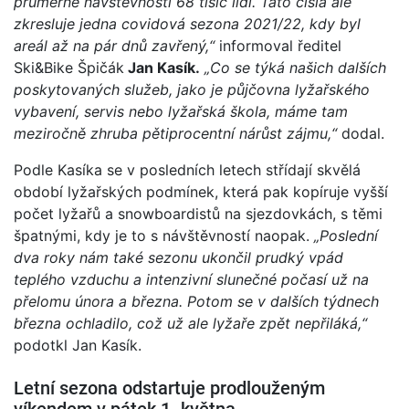
průměrné návštěvnosti 68 tisíc lidí. Tato čísla ale
zkresluje jedna covidová sezona 2021/22, kdy byl
areál až na pár dnů zavřený,“
informoval ředitel
Ski&Bike Špičák
Jan Kasík.
„Co se týká našich dalších
poskytovaných služeb, jako je půjčovna lyžařského
vybavení, servis nebo lyžařská škola, máme tam
meziročně zhruba pětiprocentní nárůst zájmu,“
dodal.
Podle Kasíka se v posledních letech střídají skvělá
období lyžařských podmínek, která pak kopíruje vyšší
počet lyžařů a snowboardistů na sjezdovkách, s těmi
špatnými, kdy je to s návštěvností naopak.
„Poslední
dva roky nám také sezonu ukončil prudký vpád
teplého vzduchu a intenzivní slunečné počasí už na
přelomu února a března. Potom se v dalších týdnech
března ochladilo, což už ale lyžaře zpět nepřiláká,“
podotkl Jan Kasík.
Letní sezona odstartuje prodlouženým