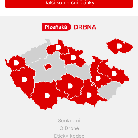
Další komerční články
Soukromí
O Drbně
Etický kodex