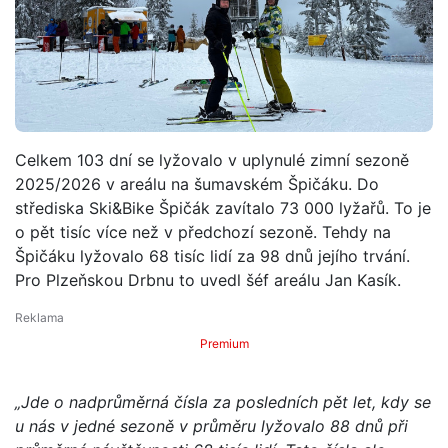
Celkem 103 dní se lyžovalo v uplynulé zimní sezoně
2025/2026 v areálu na šumavském Špičáku. Do
střediska Ski&Bike Špičák zavítalo 73 000 lyžařů. To je
o pět tisíc více než v předchozí sezoně. Tehdy na
Špičáku lyžovalo 68 tisíc lidí za 98 dnů jejího trvání.
Pro Plzeňskou Drbnu to uvedl šéf areálu Jan Kasík.
Premium
„Jde o nadprůměrná čísla za posledních pět let, kdy se
u nás v jedné sezoně v průměru lyžovalo 88 dnů při