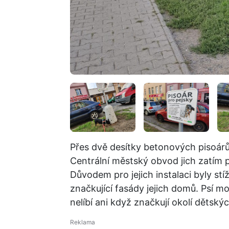
Přes dvě desítky betonových pisoárů 
Centrální městský obvod jich zatím po
Důvodem pro jejich instalaci byly stíž
značkující fasády jejich domů. Psí 
nelíbí ani když značkují okolí dětskýc