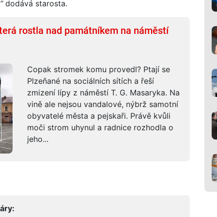
,“
dodává starosta.
 která rostla nad památníkem na náměstí
Copak stromek komu provedl? Ptají se
Plzeňané na sociálních sítích a řeší
zmizení lípy z náměstí T. G. Masaryka. Na
vině ale nejsou vandalové, nýbrž samotní
obyvatelé města a pejskaři. Právě kvůli
moči strom uhynul a radnice rozhodla o
jeho...
áry: