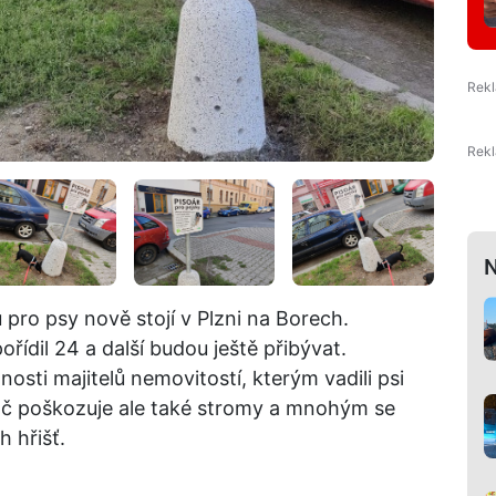
N
pro psy nově stojí v Plzni na Borech.
řídil 24 a další budou ještě přibývat.
nosti majitelů nemovitostí, kterým vadili psi
moč poškozuje ale také stromy a mnohým se
h hřišť.