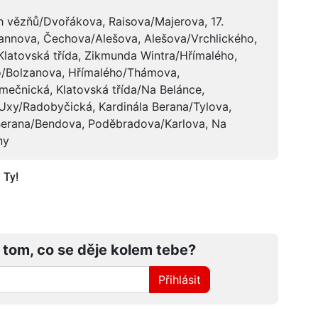
h vězňů/Dvořákova, Raisova/Majerova, 17.
annova, Čechova/Alešova, Alešova/Vrchlického,
latovská třída, Zikmunda Wintra/Hřímalého,
o/Bolzanova, Hřímalého/Thámova,
ečnická, Klatovská třída/Na Belánce,
xy/Radobyčická, Kardinála Berana/Tylova,
 Berana/Bendova, Poděbradova/Karlova, Na
ny
 Ty!
 tom, co se děje kolem tebe?
Přihlásit