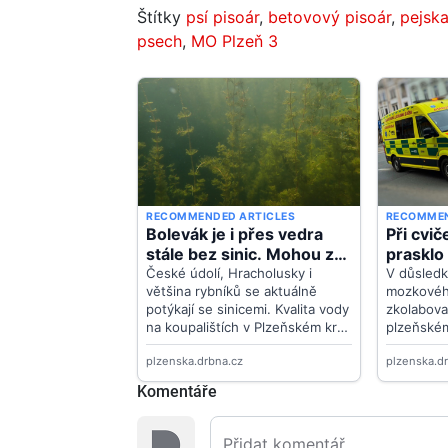
Štítky
psí pisoár
,
betovový pisoár
,
pejska
psech
,
MO Plzeň 3
Komentáře