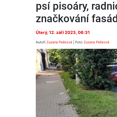
psí pisoáry, radn
značkování fasád
Úterý, 12. září 2023, 06:31
Autoři
Zuzana Pešková
| Foto
Zuzana Pešková