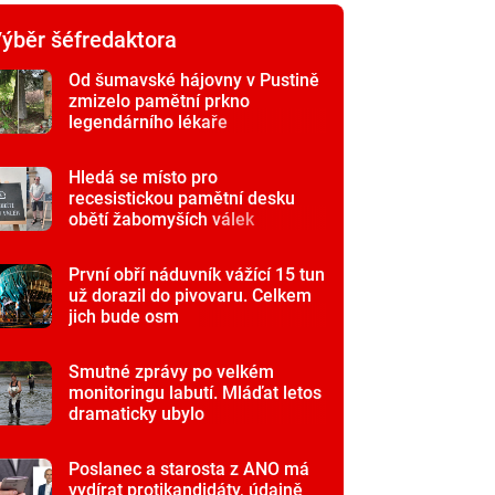
ýběr šéfredaktora
Od šumavské hájovny v Pustině
zmizelo pamětní prkno
legendárního lékaře
Hledá se místo pro
recesistickou pamětní desku
obětí žabomyších válek
První obří náduvník vážící 15 tun
už dorazil do pivovaru. Celkem
jich bude osm
Smutné zprávy po velkém
monitoringu labutí. Mláďat letos
dramaticky ubylo
Poslanec a starosta z ANO má
vydírat protikandidáty, údajně