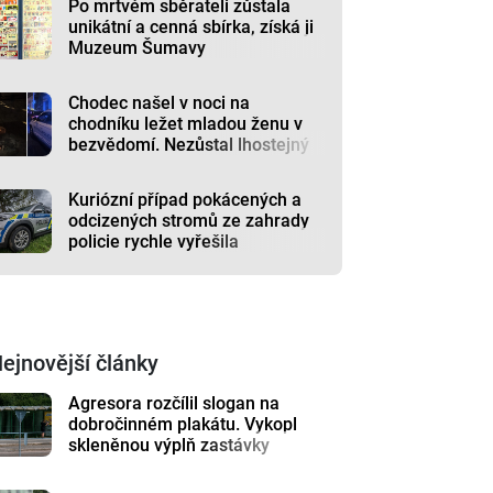
Po mrtvém sběrateli zůstala
unikátní a cenná sbírka, získá ji
Muzeum Šumavy
Chodec našel v noci na
chodníku ležet mladou ženu v
bezvědomí. Nezůstal lhostejný
Kuriózní případ pokácených a
odcizených stromů ze zahrady
policie rychle vyřešila
ejnovější články
Agresora rozčílil slogan na
dobročinném plakátu. Vykopl
skleněnou výplň zastávky