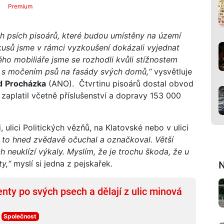
Premium
h psích pisoárů, které budou umístěny na území
kusů jsme v rámci vyzkoušení dokázali vyjednat
o mobiliáře jsme se rozhodli kvůli stížnostem
my s močením psů na fasády svých domů,“
vysvětluje
d
Procházka
(ANO). Čtvrtinu pisoárů dostal obvod
zaplatil včetně příslušenství a dopravy 153 000
, ulici Politických vězňů, na Klatovské nebo v ulici
 to hned zvědavě očuchal a označkoval. Větší
ch neuklízí výkaly. Myslím, že je trochu škoda, že u
y,“
myslí si jedna z pejskařek.
N
nty po svých psech a dělají z ulic minová
Společnost