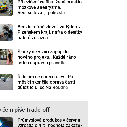
Při cvičení ve fitku ženě prasklo
mozkové aneuryzma.
Resuscitoval ji policista
Benzin mírně zlevnil za týden v
Plzeňském kraji, nafta o desítky
haléřů zdražila
Školky se v září zapojí do
nového projektu. Každé ráno
jedno dopravní pravidlo
Řidičům se o něco uleví. Po
měsíci skončila oprava části
důležité ulice Na Roudné
 čem píše Trade-off
Průmyslová produkce v červnu
vzrostla o 4 %, hodnota zakázek