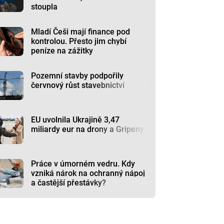
stoupla
Mladí Češi mají finance pod
kontrolou. Přesto jim chybí
peníze na zážitky
Pozemní stavby podpořily
červnový růst stavebnictví
EU uvolnila Ukrajině 3,47
miliardy eur na drony a Gripeny
Práce v úmorném vedru. Kdy
vzniká nárok na ochranný nápoj
a častější přestávky?