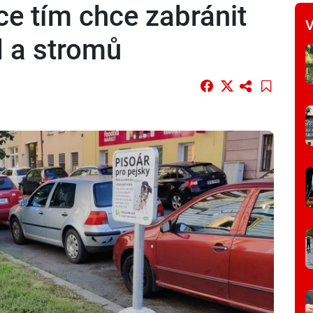
ice tím chce zabránit
V
 a stromů