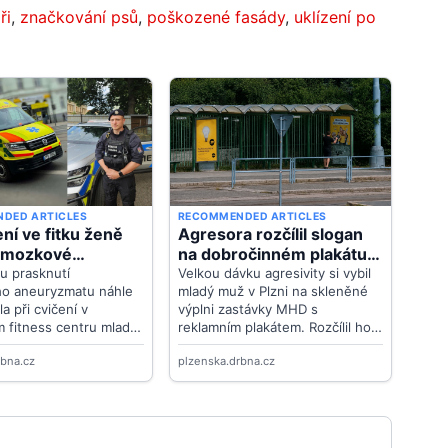
ři
,
značkování psů
,
poškozené fasády
,
uklízení po