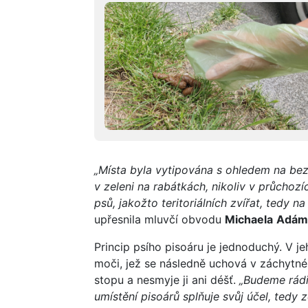
„Místa byla vytipována s ohledem na bez
v zeleni na rabátkách, nikoliv v průchoz
psů, jakožto teritoriálních zvířat, tedy na
upřesnila mluvčí obvodu
Michaela
Adám
Princip psího pisoáru je jednoduchý. V j
moči, jež se následně uchová v záchytné
stopu a nesmyje ji ani déšť.
„Budeme rádi
umístění pisoárů splňuje svůj účel, ted