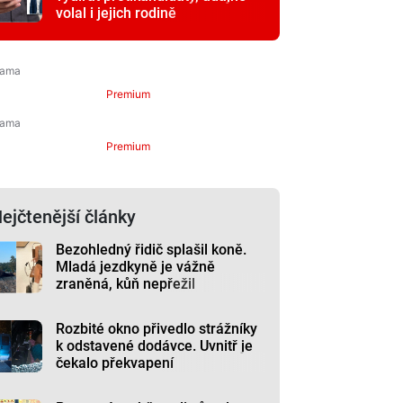
volal i jejich rodině
Premium
Premium
ejčtenější články
Bezohledný řidič splašil koně.
Mladá jezdkyně je vážně
zraněná, kůň nepřežil
Rozbité okno přivedlo strážníky
k odstavené dodávce. Uvnitř je
čekalo překvapení