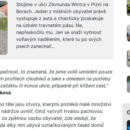
Stojíme v ulici Zikmunda Wintra v Plzni na
Borech. Jeden z místních obyvatel právě
vystupuje z auta a chaoticky poskakuje
na úzkém travnatém pásu. Ne,
nepřeskočilo mu. Jen se snaží vyhnout
voňavým nadělením, které tu po svých
psech zanechali...
pečnost, to znamená, že jsme volili umístění pouze
ích profilech chodníků a také s ohledem na potřeby
 začátku či konce ulice, případně při křížení cest,“
ková
.
eho těle jsou otvory, kterými protéká malé množství
 nádržce uvnitř, čímž vytvoří trvalou pachovou
O
 za zpětnou vazbu obyvatel, zda sledují, že
y zda díky nim ubývá označkovaných fasád domů