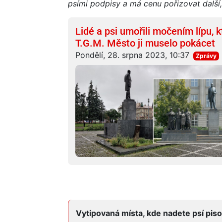
psími podpisy a má cenu pořizovat další
Lidé a psi umořili močením lípu,
T.G.M. Město ji muselo pokácet
Pondělí, 28. srpna 2023, 10:37
Zprávy
Vytipovaná místa, kde nadete psí piso