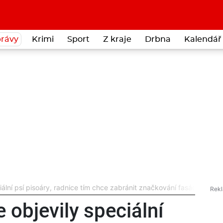
rávy
Krimi
Sport
Z kraje
Drbna
Kalendář 
iální psí pisoáry, radnice tím chce zabránit značkování fasád a stro
 objevily speciální