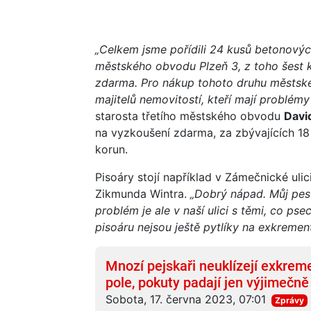
„Celkem jsme pořídili 24 kusů betonovýc
městského obvodu Plzeň 3, z toho šest 
zdarma. Pro nákup tohoto druhu městskéh
majitelů nemovitostí, kteří mají problé
starosta třetího městského obvodu
Davi
na vyzkoušení zdarma, za zbývajících 18 
korun.
Pisoáry stojí například v Zámečnické ulici
Zikmunda Wintra.
„Dobrý nápad. Můj pes
problém je ale v naší ulici s těmi, co pse
pisoáru nejsou ještě pytlíky na exkrement
Mnozí pejskaři neuklízejí exkreme
pole, pokuty padají jen výjimečně
Sobota, 17. června 2023, 07:01
Zprávy