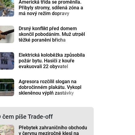
Americká třída se proměnila.
Přibyly stromy, sdílená zóna a
má nový režim dopravy
Drsný konflikt před domem
skončil pobodáním. Muž utrpěl
těžké poranění břicha
Elektrická koloběžka způsobila
požár bytu. Hasiči z kouře
evakuovali 22 obyvatel
Agresora rozčílil slogan na
dobročinném plakátu. Vykopl
skleněnou výplň zastávky
 čem píše Trade-off
Přebytek zahraničního obchodu
v červnu meziročně klesl na