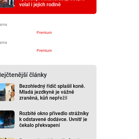
volal i jejich rodině
Premium
Premium
ejčtenější články
Bezohledný řidič splašil koně.
Mladá jezdkyně je vážně
zraněná, kůň nepřežil
Rozbité okno přivedlo strážníky
k odstavené dodávce. Uvnitř je
čekalo překvapení