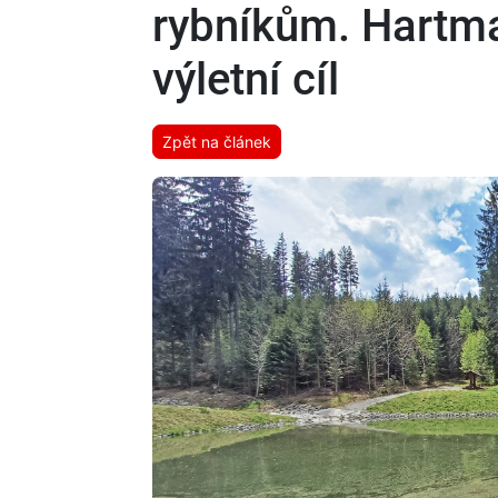
rybníkům. Hartma
výletní cíl
Zpět na článek