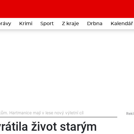
rávy
Krimi
Sport
Z kraje
Drbna
Kalendář 
ům. Hartmanice mají v lese nový výletní cíl
átila život starým