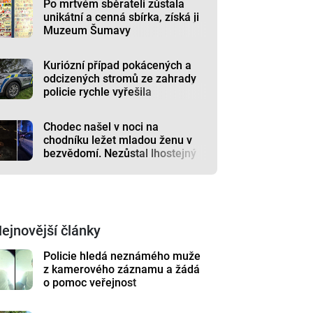
Po mrtvém sběrateli zůstala
unikátní a cenná sbírka, získá ji
Muzeum Šumavy
Kuriózní případ pokácených a
odcizených stromů ze zahrady
policie rychle vyřešila
Chodec našel v noci na
chodníku ležet mladou ženu v
bezvědomí. Nezůstal lhostejný
ejnovější články
Policie hledá neznámého muže
z kamerového záznamu a žádá
o pomoc veřejnost