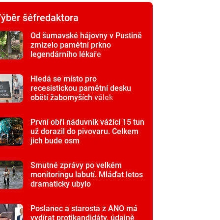
ýběr šéfredaktora
Od šumavské hájovny v Pustině
zmizelo pamětní prkno
legendárního lékaře
Hledá se místo pro
recesistickou pamětní desku
obětí žabomyších válek
První obří náduvník vážící 15 tun
už dorazil do pivovaru. Celkem
jich bude osm
Smutné zprávy po velkém
monitoringu labutí. Mláďat letos
dramaticky ubylo
Poslanec a starosta z ANO má
vydírat protikandidáty, údajně