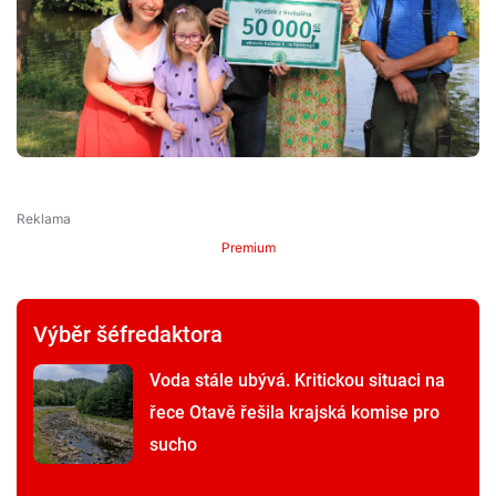
Premium
Výběr šéfredaktora
Voda stále ubývá. Kritickou situaci na
řece Otavě řešila krajská komise pro
sucho