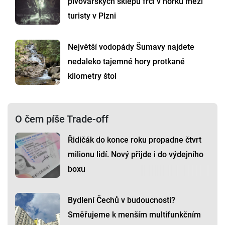
pivovarských sklepů frčí v horku mezi
turisty v Plzni
Největší vodopády Šumavy najdete
nedaleko tajemné hory protkané
kilometry štol
O čem píše Trade-off
Řidičák do konce roku propadne čtvrt
milionu lidí. Nový přijde i do výdejního
boxu
Bydlení Čechů v budoucnosti?
Směřujeme k menším multifunkčním