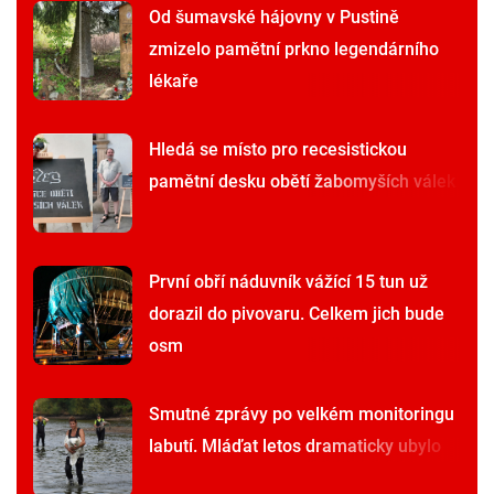
Od šumavské hájovny v Pustině
zmizelo pamětní prkno legendárního
lékaře
Hledá se místo pro recesistickou
pamětní desku obětí žabomyších válek
První obří náduvník vážící 15 tun už
dorazil do pivovaru. Celkem jich bude
osm
Smutné zprávy po velkém monitoringu
labutí. Mláďat letos dramaticky ubylo