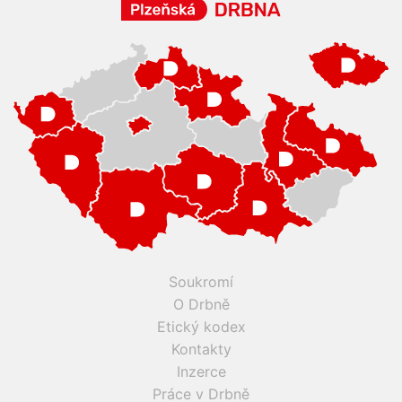
Soukromí
O Drbně
Etický kodex
Kontakty
Inzerce
Práce v Drbně