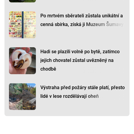
Po mrtvém sběrateli zůstala unikátní a
cenná sbírka, získá ji Muzeum Šumavy
Hadi se plazili volně po bytě, zatímco
jejich chovatel zůstal uvězněný na
chodbě
Výstraha před požáry stále platí, přesto
lidé v lese rozdělávají oheň