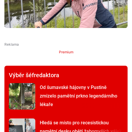
Premium
Výběr šéfredaktora
Od šumavské hájovny v Pustině
zmizelo pamětní prkno legendárního
lékaře
Hledá se místo pro recesistickou
pamětní desku obětí žabomyších válek