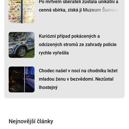
Po mrtvém sběrateli zůstala unikátní a
cenná sbírka, získá ji Muzeum Šumavy
Kuriózní případ pokácených a
odcizených stromů ze zahrady policie
rychle vyřešila
Chodec našel v noci na chodníku ležet
mladou ženu v bezvědomí. Nezůstal
lhostejný
Nejnovější články