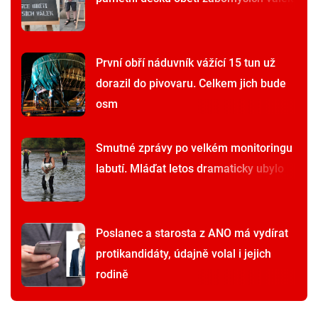
První obří náduvník vážící 15 tun už
dorazil do pivovaru. Celkem jich bude
osm
Smutné zprávy po velkém monitoringu
labutí. Mláďat letos dramaticky ubylo
Poslanec a starosta z ANO má vydírat
protikandidáty, údajně volal i jejich
rodině