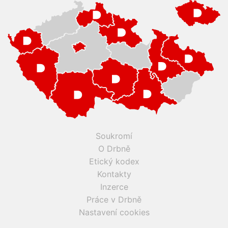
Soukromí
O Drbně
Etický kodex
Kontakty
Inzerce
Práce v Drbně
Nastavení cookies