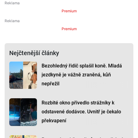
Premium
Premium
Nejčtenější články
Bezohledný řidič splašil koně. Mladá
jezdkyně je vážně zraněná, kůň
nepřežil
Rozbité okno přivedlo strážníky k
odstavené dodávce. Uvnitř je čekalo
překvapení