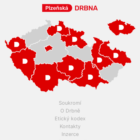
Soukromí
O Drbně
Etický kodex
Kontakty
Inzerce