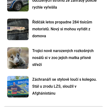
odcizených stromů ze zahrady policie
rychle vyřešila
Řidičák letos propadne 284 tisícům
motoristů. Nový si mohou vyřídit z
domova
Trojici nově narozených rozkošných
nosálů si v zoo jejich matka přísně
střeží
Záchranáři se stylově loučí s kolegou.
Stál u zrodu LZS, sloužil v
Afghánistánu