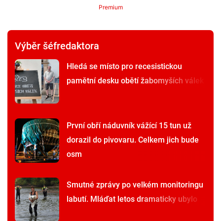
Premium
Výběr šéfredaktora
Hledá se místo pro recesistickou
pamětní desku obětí žabomyších válek
První obří náduvník vážící 15 tun už
dorazil do pivovaru. Celkem jich bude
osm
Smutné zprávy po velkém monitoringu
labutí. Mláďat letos dramaticky ubylo