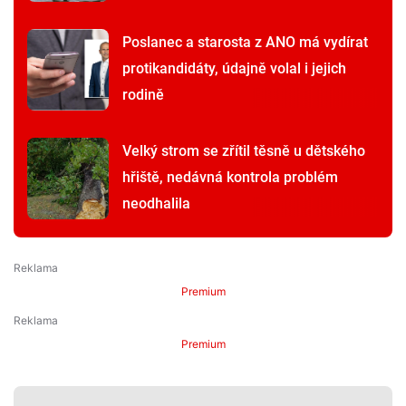
Poslanec a starosta z ANO má vydírat
protikandidáty, údajně volal i jejich
rodině
Velký strom se zřítil těsně u dětského
hřiště, nedávná kontrola problém
neodhalila
Premium
Premium