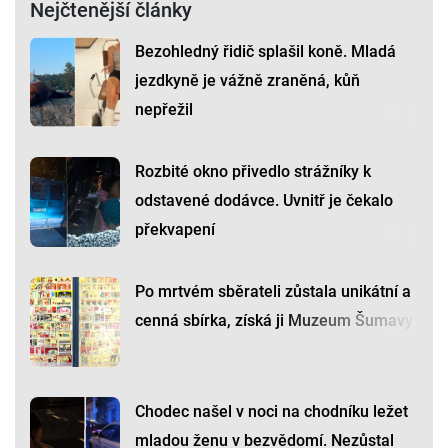
Nejčtenější články
Bezohledný řidič splašil koně. Mladá
jezdkyně je vážně zraněná, kůň
nepřežil
Rozbité okno přivedlo strážníky k
odstavené dodávce. Uvnitř je čekalo
překvapení
Po mrtvém sběrateli zůstala unikátní a
cenná sbírka, získá ji Muzeum Šumavy
Chodec našel v noci na chodníku ležet
mladou ženu v bezvědomí. Nezůstal