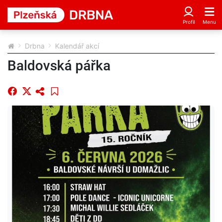
Drbna
Kalendář akcí
Baldovská pářka