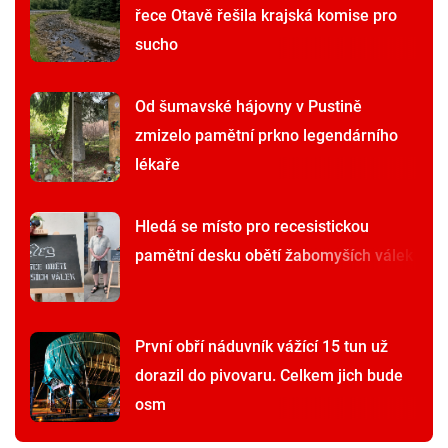
řece Otavě řešila krajská komise pro
sucho
Od šumavské hájovny v Pustině
zmizelo pamětní prkno legendárního
lékaře
Hledá se místo pro recesistickou
pamětní desku obětí žabomyších válek
První obří náduvník vážící 15 tun už
dorazil do pivovaru. Celkem jich bude
osm