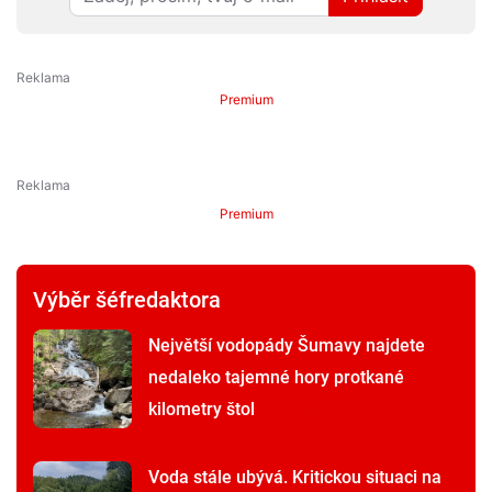
Premium
Premium
Výběr šéfredaktora
Největší vodopády Šumavy najdete
nedaleko tajemné hory protkané
kilometry štol
Voda stále ubývá. Kritickou situaci na