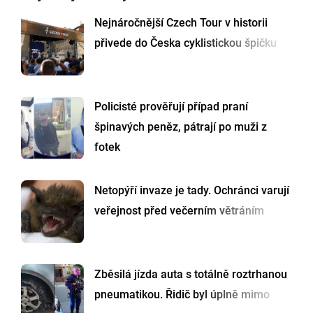
Nejnáročnější Czech Tour v historii
přivede do Česka cyklistickou špičku
Policisté prověřují případ praní
špinavých peněz, pátrají po muži z
fotek
Netopýří invaze je tady. Ochránci varují
veřejnost před večerním větráním
Zběsilá jízda auta s totálně roztrhanou
pneumatikou. Řidič byl úplně mimo