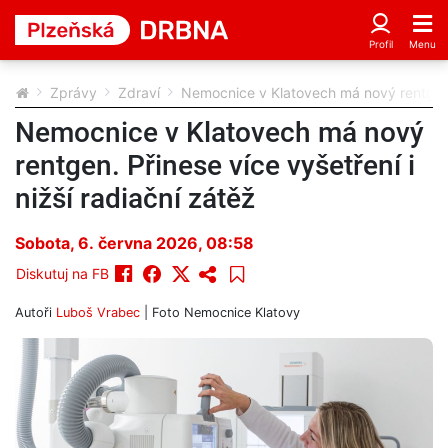
Zprávy
Zdraví
Nemocnice v Klatovech má nový rentgen. P
Nemocnice v Klatovech má nový
rentgen. Přinese více vyšetření i
nižší radiační zátěž
Sobota, 6. června 2026, 08:58
Diskutuj na FB
Autoři
Luboš Vrabec
| Foto
Nemocnice Klatovy