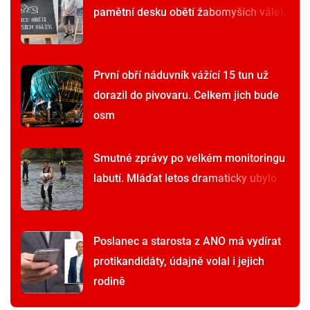
pamětní desku obětí žabomyších válek
První obří náduvník vážící 15 tun už
dorazil do pivovaru. Celkem jich bude
osm
Smutné zprávy po velkém monitoringu
labutí. Mláďat letos dramaticky ubylo
Poslanec a starosta z ANO má vydírat
protikandidáty, údajně volal i jejich
rodině