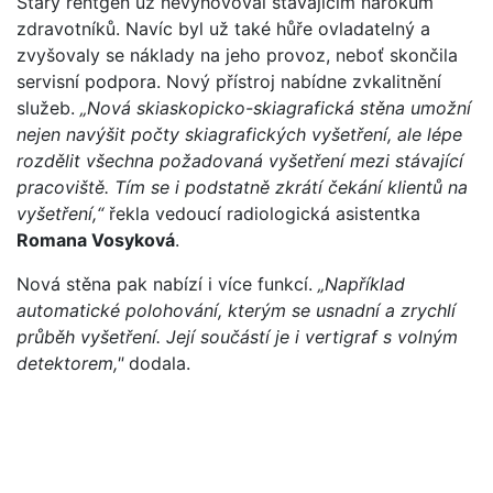
Starý rentgen už nevyhovoval stávajícím nárokům
zdravotníků. Navíc byl už také hůře ovladatelný a
zvyšovaly se náklady na jeho provoz, neboť skončila
servisní podpora. Nový přístroj nabídne zvkalitnění
služeb.
„Nová skiaskopicko-skiagrafická stěna umožní
nejen navýšit počty skiagrafických vyšetření, ale lépe
rozdělit všechna požadovaná vyšetření mezi stávající
pracoviště. Tím se i podstatně zkrátí čekání klientů na
vyšetření,“
řekla vedoucí radiologická asistentka
Romana Vosyková
.
Nová stěna pak nabízí i více funkcí.
„Například
automatické polohování, kterým se usnadní a zrychlí
průběh vyšetření. Její součástí je i vertigraf s volným
detektorem,"
dodala.