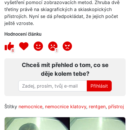
vyšetření pomocí zobrazovacích metod. Zhruba dvě
třetiny právě na skiagrafických a skiaskopických
přístrojích. Nyní se dá předpokládat, že jejich počet
ještě vzroste.
Hodnocení článku
8
1
Chceš mít přehled o tom, co se
děje kolem tebe?
Přihlásit
Štítky
nemocnice
,
nemocnice klatovy
,
rentgen
,
přístroj