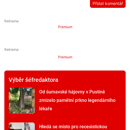
Přidat komentář
Premium
Premium
Výběr šéfredaktora
Od šumavské hájovny v Pustině
zmizelo pamětní prkno legendárního
lékaře
Hledá se místo pro recesistickou