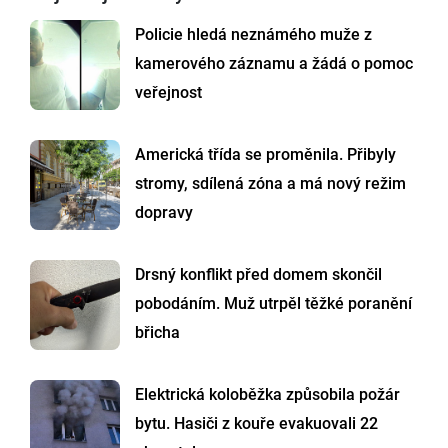
Policie hledá neznámého muže z
kamerového záznamu a žádá o pomoc
veřejnost
Americká třída se proměnila. Přibyly
stromy, sdílená zóna a má nový režim
dopravy
Drsný konflikt před domem skončil
pobodáním. Muž utrpěl těžké poranění
břicha
Elektrická koloběžka způsobila požár
bytu. Hasiči z kouře evakuovali 22