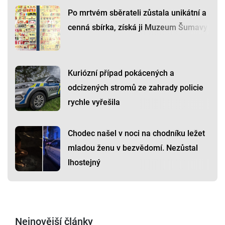
Po mrtvém sběrateli zůstala unikátní a
cenná sbírka, získá ji Muzeum Šumavy
Kuriózní případ pokácených a
odcizených stromů ze zahrady policie
rychle vyřešila
Chodec našel v noci na chodníku ležet
mladou ženu v bezvědomí. Nezůstal
lhostejný
Nejnovější články