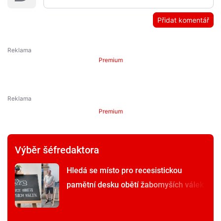
Přidat komentář
Premium
Premium
Výběr šéfredaktora
Hledá se místo pro recesistickou
pamětní desku obětí žabomyších válek