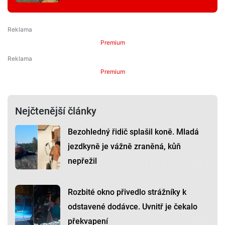
Premium
Premium
Nejčtenější články
Bezohledný řidič splašil koně. Mladá
jezdkyně je vážně zraněná, kůň
nepřežil
Rozbité okno přivedlo strážníky k
odstavené dodávce. Uvnitř je čekalo
překvapení