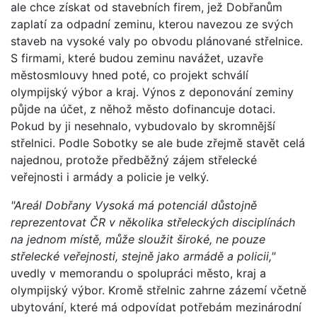
ale chce získat od stavebních firem, jež Dobřanům
zaplatí za odpadní zeminu, kterou navezou ze svých
staveb na vysoké valy po obvodu plánované střelnice.
S firmami, které budou zeminu navážet, uzavře
městosmlouvy hned poté, co projekt schválí
olympijský výbor a kraj. Výnos z deponování zeminy
půjde na účet, z něhož město dofinancuje dotaci.
Pokud by ji nesehnalo, vybudovalo by skromnější
střelnici. Podle Sobotky se ale bude zřejmě stavět celá
najednou, protože předběžný zájem střelecké
veřejnosti i armády a policie je velký.
"Areál Dobřany Vysoká má potenciál důstojně
reprezentovat ČR v několika střeleckých disciplínách
na jednom místě, může sloužit široké, ne pouze
střelecké veřejnosti, stejně jako armádě a policii,"
uvedly v memorandu o spolupráci město, kraj a
olympijský výbor. Kromě střelnic zahrne zázemí včetně
ubytování, které má odpovídat potřebám mezinárodní