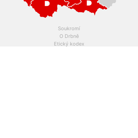
Soukromí
O Drbně
Etický kodex
Kontakty
Inzerce
Práce v Drbně
Nastavení cookies
Všechna práva vyhrazena, jakékoli užití obsahu včetné obsahu
a grafiky podléhá schválení provozovatelem serveru.
Drbna.cz využívá zpravodajství ČTK, jehož obsah je chráněn
autorským zákonem. Přepis, šíření či další zpřístupňování
tohoto obsahu či jeho částí veřejnosti, a to jakýmkoliv