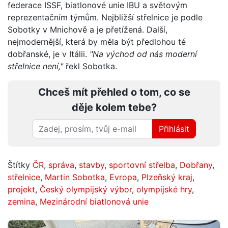
federace ISSF, biatlonové unie IBU a světovým
reprezentačním týmům. Nejbližší střelnice je podle
Sobotky v Mnichově a je přetížená. Další,
nejmodernější, která by měla být předlohou té
dobřanské, je v Itálii.
"Na východ od nás moderní
střelnice není,"
řekl Sobotka.
Chceš mít přehled o tom, co se
děje kolem tebe?
Přihlásit
Štítky
ČR
,
správa
,
stavby
,
sportovní střelba
,
Dobřany
,
střelnice
,
Martin Sobotka
,
Evropa
,
Plzeňský kraj
,
projekt
,
Český olympijský výbor
,
olympijské hry
,
zemina
,
Mezinárodní biatlonová unie