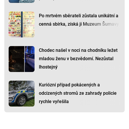
Po mrtvém sběrateli zůstala unikátní a
cenná sbírka, získá ji Muzeum Šumavy
Chodec našel v noci na chodníku ležet
mladou ženu v bezvědomí. Nezůstal
lhostejný
Kuriózní případ pokácených a
odcizených stromů ze zahrady policie
rychle vyřešila