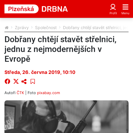
Zprávy
Společnost
Dobřany chtějí stavět střelnici, jed
Dobřany chtějí stavět střelnici,
jednu z nejmodernějších v
Evropě
Středa, 26. června 2019, 10:10
Autoři
ČTK
| Foto
pixabay.com