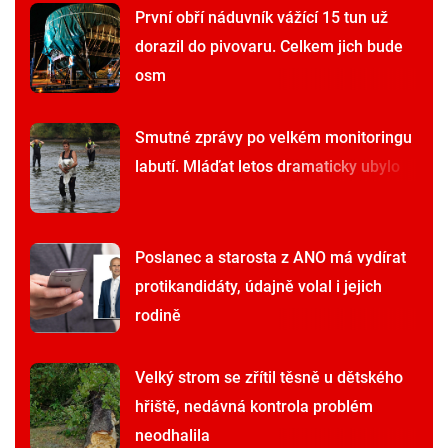
První obří náduvník vážící 15 tun už
dorazil do pivovaru. Celkem jich bude
osm
Smutné zprávy po velkém monitoringu
labutí. Mláďat letos dramaticky ubylo
Poslanec a starosta z ANO má vydírat
protikandidáty, údajně volal i jejich
rodině
Velký strom se zřítil těsně u dětského
hřiště, nedávná kontrola problém
neodhalila