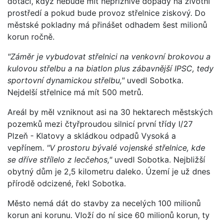
dotaci, když nebude mít nepříznivé dopady na životní
prostředí a pokud bude provoz střelnice ziskový. Do
městské pokladny má přinášet odhadem šest milionů
korun ročně.
"Záměr je vybudovat střelnici na venkovní brokovou a
kulovou střelbu a na biatlon plus zábavnější IPSC, tedy
sportovní dynamickou střelbu,"
uvedl Sobotka.
Nejdelší střelnice má mít 500 metrů.
Areál by měl vzniknout asi na 30 hektarech městských
pozemků mezi čtyřproudou silnicí první třídy I/27
Plzeň - Klatovy a skládkou odpadů Vysoká a
vepřínem.
"V prostoru bývalé vojenské střelnice, kde
se dříve střílelo z lecčehos,"
uvedl Sobotka. Nejbližší
obytný dům je 2,5 kilometru daleko. Území je už dnes
přírodě odcizené, řekl Sobotka.
Město nemá dát do stavby za necelých 100 milionů
korun ani korunu. Vloží do ní sice 60 milionů korun, ty