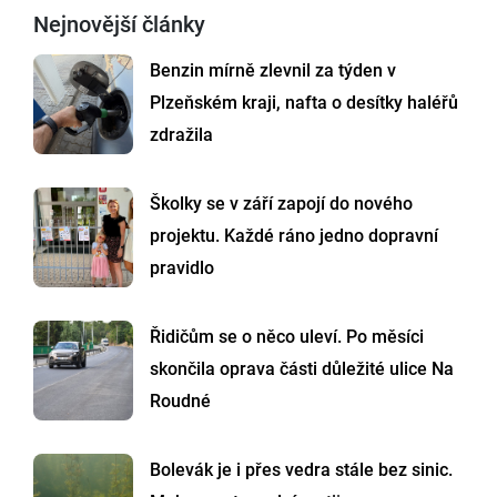
Nejnovější články
Benzin mírně zlevnil za týden v
Plzeňském kraji, nafta o desítky haléřů
zdražila
Školky se v září zapojí do nového
projektu. Každé ráno jedno dopravní
pravidlo
Řidičům se o něco uleví. Po měsíci
skončila oprava části důležité ulice Na
Roudné
Bolevák je i přes vedra stále bez sinic.