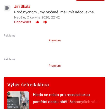
Jiří Skala
Proč bychom , my občané, měli mít něco levné.
Neděle, 7. června 2026, 22:42
Odpovědět
Premium
Premium
Výběr šéfredaktora
Hledá se místo pro recesistickou
pamětní desku obětí žabomyších válek