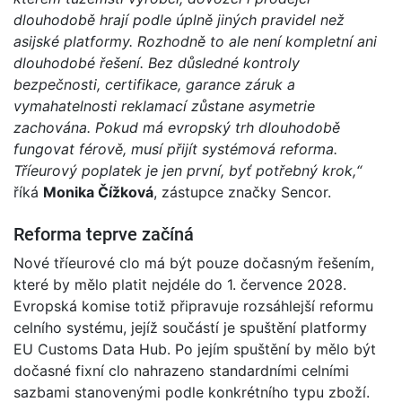
dlouhodobě hrají podle úplně jiných pravidel než
asijské platformy. Rozhodně to ale není kompletní ani
dlouhodobé řešení. Bez důsledné kontroly
bezpečnosti, certifikace, garance záruk a
vymahatelnosti reklamací zůstane asymetrie
zachována. Pokud má evropský trh dlouhodobě
fungovat férově, musí přijít systémová reforma.
Tříeurový poplatek je jen první, byť potřebný krok,“
říká
Monika Čížková
, zástupce značky Sencor.
Reforma teprve začíná
Nové tříeurové clo má být pouze dočasným řešením,
které by mělo platit nejdéle do 1. července 2028.
Evropská komise totiž připravuje rozsáhlejší reformu
celního systému, jejíž součástí je spuštění platformy
EU Customs Data Hub. Po jejím spuštění by mělo být
dočasné fixní clo nahrazeno standardními celními
sazbami stanovenými podle konkrétního typu zboží.