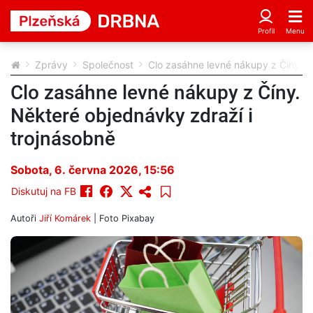
Zprávy
Společnost
Clo zasáhne levné nákupy z Číny. N
Clo zasáhne levné nákupy z Číny.
Některé objednávky zdraží i
trojnásobně
Sobota, 6. června 2026, 15:56
Diskutuj na FB
Autoři
Jiří Komárek
| Foto
Pixabay