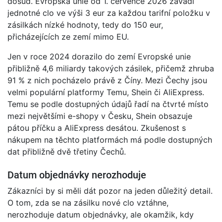
dosud. Evropská unie od 1. července 2026 zavádí
jednotné clo ve výši 3 eur za každou tarifní položku v
zásilkách nízké hodnoty, tedy do 150 eur,
přicházejících ze zemí mimo EU.
Jen v roce 2024 dorazilo do zemí Evropské unie
přibližně 4,6 miliardy takových zásilek, přičemž zhruba
91 % z nich pocházelo právě z Číny. Mezi Čechy jsou
velmi populární platformy Temu, Shein či AliExpress.
Temu se podle dostupných údajů řadí na čtvrté místo
mezi největšími e-shopy v Česku, Shein obsazuje
pátou příčku a AliExpress desátou. Zkušenost s
nákupem na těchto platformách má podle dostupných
dat přibližně dvě třetiny Čechů.
Datum objednávky nerozhoduje
Zákazníci by si měli dát pozor na jeden důležitý detail.
O tom, zda se na zásilku nové clo vztáhne,
nerozhoduje datum objednávky, ale okamžik, kdy