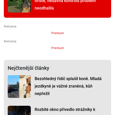
hřiště, nedávná kontrola problém
neodhalila
Premium
Premium
Nejčtenější články
Bezohledný řidič splašil koně. Mladá
jezdkyně je vážně zraněná, kůň
nepřežil
Rozbité okno přivedlo strážníky k