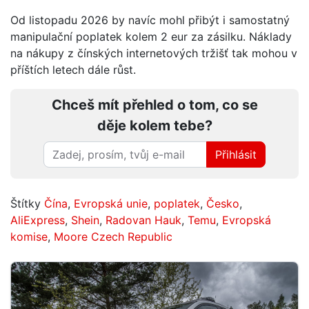
Od listopadu 2026 by navíc mohl přibýt i samostatný
manipulační poplatek kolem 2 eur za zásilku. Náklady
na nákupy z čínských internetových tržišť tak mohou v
příštích letech dále růst.
Chceš mít přehled o tom, co se
děje kolem tebe?
Přihlásit
Štítky
Čína
,
Evropská unie
,
poplatek
,
Česko
,
AliExpress
,
Shein
,
Radovan Hauk
,
Temu
,
Evropská
komise
,
Moore Czech Republic