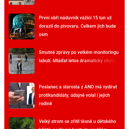
První obří náduvník vážící 15 tun už
dorazil do pivovaru. Celkem jich bude
osm
Smutné zprávy po velkém monitoringu
labutí. Mláďat letos dramaticky ubylo
Poslanec a starosta z ANO má vydírat
protikandidáty, údajně volal i jejich
rodině
Velký strom se zřítil těsně u dětského