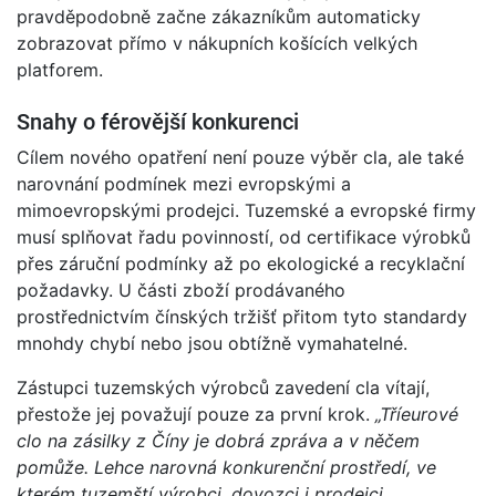
pravděpodobně začne zákazníkům automaticky
zobrazovat přímo v nákupních košících velkých
platforem.
Snahy o férovější konkurenci
Cílem nového opatření není pouze výběr cla, ale také
narovnání podmínek mezi evropskými a
mimoevropskými prodejci. Tuzemské a evropské firmy
musí splňovat řadu povinností, od certifikace výrobků
přes záruční podmínky až po ekologické a recyklační
požadavky. U části zboží prodávaného
prostřednictvím čínských tržišť přitom tyto standardy
mnohdy chybí nebo jsou obtížně vymahatelné.
Zástupci tuzemských výrobců zavedení cla vítají,
přestože jej považují pouze za první krok.
„Tříeurové
clo na zásilky z Číny je dobrá zpráva a v něčem
pomůže. Lehce narovná konkurenční prostředí, ve
kterém tuzemští výrobci, dovozci i prodejci