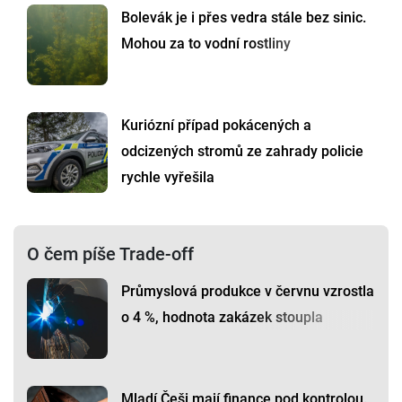
Bolevák je i přes vedra stále bez sinic.
Mohou za to vodní rostliny
Kuriózní případ pokácených a
odcizených stromů ze zahrady policie
rychle vyřešila
O čem píše Trade-off
Průmyslová produkce v červnu vzrostla
o 4 %, hodnota zakázek stoupla
Mladí Češi mají finance pod kontrolou.