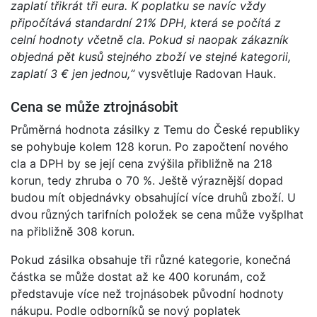
zaplatí třikrát tři eura. K poplatku se navíc vždy
připočítává standardní 21% DPH, která se počítá z
celní hodnoty včetně cla. Pokud si naopak zákazník
objedná pět kusů stejného zboží ve stejné kategorii,
zaplatí 3 € jen jednou,“
vysvětluje Radovan Hauk.
Cena se může ztrojnásobit
Průměrná hodnota zásilky z Temu do České republiky
se pohybuje kolem 128 korun. Po započtení nového
cla a DPH by se její cena zvýšila přibližně na 218
korun, tedy zhruba o 70 %. Ještě výraznější dopad
budou mít objednávky obsahující více druhů zboží. U
dvou různých tarifních položek se cena může vyšplhat
na přibližně 308 korun.
Pokud zásilka obsahuje tři různé kategorie, konečná
částka se může dostat až ke 400 korunám, což
představuje více než trojnásobek původní hodnoty
nákupu. Podle odborníků se nový poplatek