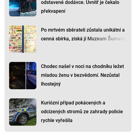
odstavené dodávce. Uvnitř je čekalo
překvapení
Po mrtvém sběrateli zůstala unikátní a
cenná sbírka, získá ji Muzeum Šumavy
Chodec našel v noci na chodníku ležet
mladou ženu v bezvědomí. Nezůstal
lhostejný
Kuriózní případ pokácených a
odcizených stromů ze zahrady policie
rychle vyřešila