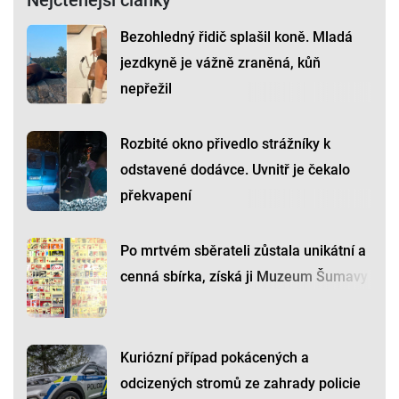
Nejčtenější články
Bezohledný řidič splašil koně. Mladá
jezdkyně je vážně zraněná, kůň
nepřežil
Rozbité okno přivedlo strážníky k
odstavené dodávce. Uvnitř je čekalo
překvapení
Po mrtvém sběrateli zůstala unikátní a
cenná sbírka, získá ji Muzeum Šumavy
Kuriózní případ pokácených a
odcizených stromů ze zahrady policie