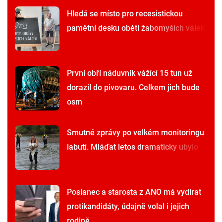
Hledá se místo pro recesistickou
pamětní desku obětí žabomyších válek
První obří náduvník vážící 15 tun už
dorazil do pivovaru. Celkem jich bude
osm
Smutné zprávy po velkém monitoringu
labutí. Mláďat letos dramaticky ubylo
Poslanec a starosta z ANO má vydírat
protikandidáty, údajně volal i jejich
rodině