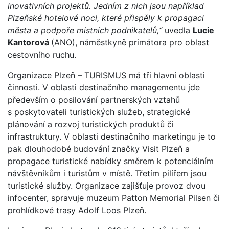
inovativních projektů. Jedním z nich jsou například
Plzeňské hotelové noci, které přispěly k propagaci
města a podpoře místních podnikatelů,“
uvedla
Lucie
Kantorová
(ANO), náměstkyně primátora pro oblast
cestovního ruchu.
Organizace Plzeň – TURISMUS má tři hlavní oblasti
činnosti. V oblasti destinačního managementu jde
především o posilování partnerských vztahů
s poskytovateli turistických služeb, strategické
plánování a rozvoj turistických produktů či
infrastruktury. V oblasti destinačního marketingu je to
pak dlouhodobé budování značky Visit Plzeň a
propagace turistické nabídky směrem k potenciálním
návštěvníkům i turistům v místě. Třetím pilířem jsou
turistické služby. Organizace zajišťuje provoz dvou
infocenter, spravuje muzeum Patton Memorial Pilsen či
prohlídkové trasy Adolf Loos Plzeň.