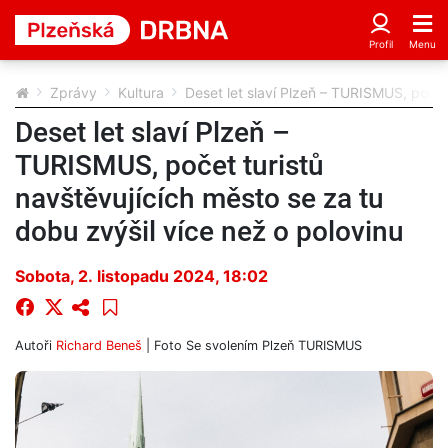
Zprávy
Kultura
Deset let slaví Plzeň – TURISMUS, počet 
Deset let slaví Plzeň –
TURISMUS, počet turistů
navštěvujících město se za tu
dobu zvýšil více než o polovinu
Sobota, 2. listopadu 2024, 18:02
Autoři
Richard Beneš
| Foto
Se svolením Plzeň TURISMUS