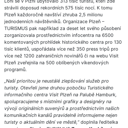
Loni se v Plzni ubytovalo 313 tisíc turistů, kteří zde
strávili doposud rekordních 575 tisíc nocí. K tomu
Plzeň každoročně navštíví zhruba 2,5 milionu
jednodenních návštěvníků. Organizace Plzeň –
TURISMUS pak například za deset let svého působení
zorganizovala prostřednictvím infocentra na 6500
komentovaných prohlídek historického centra pro 130
tisíc klientů, uspořádala více než 350 press tripů pro
více než 1200 zahraničních novinářů či na webu Visit
Plzeň zveřejnila na 500 oblíbených víkendových
programů.
„Naší prioritou je neustálé zlepšování služeb pro
turisty. Otevřeli jsme druhou pobočku Turistického
informačního centra Visit Plzeň na Palubě Hamburk,
spolupracujeme s místními grafiky a designéry na
vývoji originálních suvenýrů a prostřednictvím našich
komunikačních kanálů pravidelně informujeme nejen
turisty o aktuálním dění ve městě,“
doplnila ředitelka