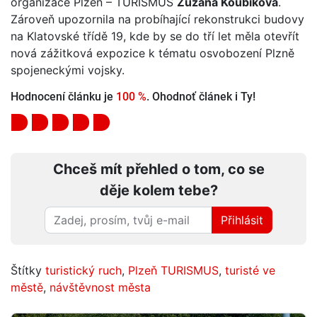
organizace Plzeň – TURISMUS
Zuzana Koubíková
.
Zároveň upozornila na probíhající rekonstrukci budovy
na Klatovské třídě 19, kde by se do tří let měla otevřít
nová zážitková expozice k tématu osvobození Plzně
spojeneckými vojsky.
Hodnocení článku je
100 %
. Ohodnoť článek i Ty!
Chceš mít přehled o tom, co se
děje kolem tebe?
Přihlásit
Štítky
turistický ruch
,
Plzeň TURISMUS
,
turisté ve
městě
,
návštěvnost města