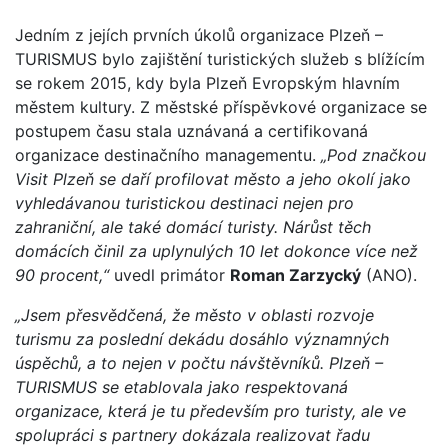
Jedním z jejích prvních úkolů organizace Plzeň –
TURISMUS bylo zajištění turistických služeb s blížícím
se rokem 2015, kdy byla Plzeň Evropským hlavním
městem kultury. Z městské příspěvkové organizace se
postupem času stala uznávaná a certifikovaná
organizace destinačního managementu.
„Pod značkou
Visit Plzeň se daří profilovat město a jeho okolí jako
vyhledávanou turistickou destinaci nejen pro
zahraniční, ale také domácí turisty. Nárůst těch
domácích činil za uplynulých 10 let dokonce více než
90 procent,“
uvedl primátor
Roman Zarzycký
(ANO).
„Jsem přesvědčená, že město v oblasti rozvoje
turismu za poslední dekádu dosáhlo významných
úspěchů, a to nejen v počtu návštěvníků. Plzeň –
TURISMUS se etablovala jako respektovaná
organizace, která je tu především pro turisty, ale ve
spolupráci s partnery dokázala realizovat řadu