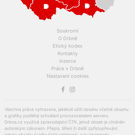
Soukromí
O Drbně
Etický kodex
Kontakty
Inzerce
Práce v Drbně
Nastavení cookies
Všechna práva vyhrazena, jakékoli užití obsahu včetné obsahu
a grafiky podléhá schválení provozovatelem serveru.
Drbna.cz využívá zpravodajství ČTK, jehož obsah je chráněn
autorským zákonem. Přepis, šíření či další zpřístupňování
tohoto obsahu či jeho částí veřejnosti, a to jakýmkoliv