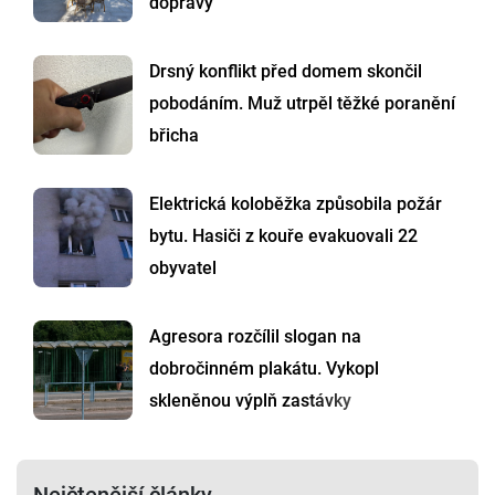
dopravy
Drsný konflikt před domem skončil
pobodáním. Muž utrpěl těžké poranění
břicha
Elektrická koloběžka způsobila požár
bytu. Hasiči z kouře evakuovali 22
obyvatel
Agresora rozčílil slogan na
dobročinném plakátu. Vykopl
skleněnou výplň zastávky