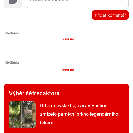
Přidat komentář
Premium
Premium
Výběr šéfredaktora
Od šumavské hájovny v Pustině
zmizelo pamětní prkno legendárního
lékaře