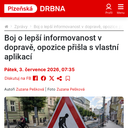
Zprávy
Boj o lepší informovanost v dopravě, opozice přišla 
Boj o lepší informovanost v
dopravě, opozice přišla s vlastní
aplikací
Pátek, 3. července 2026, 07:35
Diskutuj na FB
Autoři
Zuzana Pešková
| Foto
Zuzana Pešková