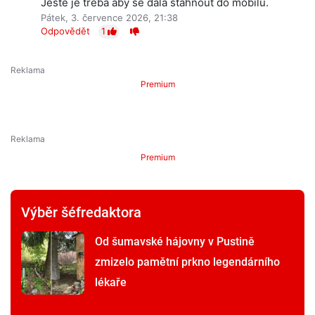
Ještě je třeba aby se dala stáhnout do mobilu.
Pátek, 3. července 2026, 21:38
Odpovědět
1
Premium
Premium
Výběr šéfredaktora
Od šumavské hájovny v Pustině
zmizelo pamětní prkno legendárního
lékaře