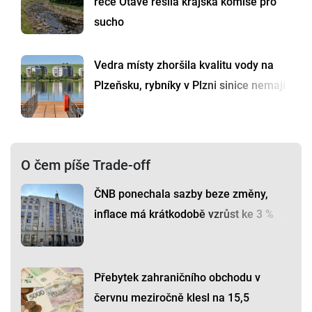
řece Otavě řešila krajská komise pro
sucho
Vedra místy zhoršila kvalitu vody na
Plzeňsku, rybníky v Plzni sinice nemají
O čem píše Trade-off
ČNB ponechala sazby beze změny,
inflace má krátkodobě vzrůst ke 3 %
Přebytek zahraničního obchodu v
červnu meziročně klesl na 15,5