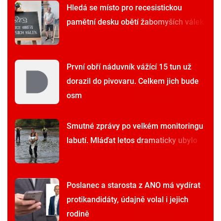
Hledá se místo pro recesistickou
pamětní desku obětí žabomyších válek
První obří náduvník vážící 15 tun už
dorazil do pivovaru. Celkem jich bude
osm
Smutné zprávy po velkém monitoringu
labutí. Mláďat letos dramaticky ubylo
Poslanec a starosta z ANO má vydírat
protikandidáty, údajně volal i jejich
rodině