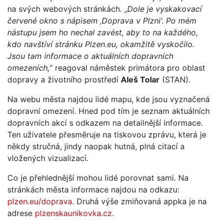
na svých webových stránkách. „
Dole je vyskakovací
červené okno s nápisem ‚Doprava v Plzni‘. Po mém
nástupu jsem ho nechal zavést, aby to na každého,
kdo navštíví stránku Plzen.eu, okamžitě vyskočilo.
Jsou tam informace o aktuálních dopravních
omezeních,
“ reagoval náměstek primátora pro oblast
dopravy a životního prostředí
Aleš Tolar
(STAN).
Na webu města najdou lidé mapu, kde jsou vyznačená
dopravní omezení. Hned pod tím je seznam aktuálních
dopravních akcí s odkazem na detailnější informace.
Ten uživatele přesměruje na tiskovou zprávu, která je
někdy stručná, jindy naopak hutná, plná citací a
vložených vizualizací.
Co je přehlednější mohou lidé porovnat sami. Na
stránkách města informace najdou na odkazu:
plzen.eu/doprava
. Druhá výše zmiňovaná appka je na
adrese
plzenskaunikovka.cz
.