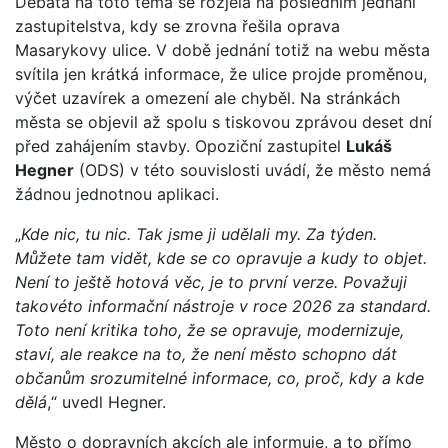
Debata na toto téma se rozjela na posledním jednání
zastupitelstva, kdy se zrovna řešila oprava
Masarykovy ulice. V době jednání totiž na webu města
svítila jen krátká informace, že ulice projde proměnou,
výčet uzavírek a omezení ale chyběl. Na stránkách
města se objevil až spolu s tiskovou zprávou deset dní
před zahájením stavby. Opoziční zastupitel
Lukáš
Hegner
(ODS) v této souvislosti uvádí, že město nemá
žádnou jednotnou aplikaci.
„
Kde nic, tu nic. Tak jsme ji udělali my. Za týden.
Můžete tam vidět, kde se co opravuje a kudy to objet.
Není to ještě hotová věc, je to první verze. Považuji
takovéto informační nástroje v roce 2026 za standard.
Toto není kritika toho, že se opravuje, modernizuje,
staví, ale reakce na to, že není město schopno dát
občanům srozumitelné informace, co, proč, kdy a kde
dělá
,“ uvedl Hegner.
Město o dopravních akcích ale informuje, a to přímo