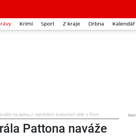
rávy
Krimi
Sport
Z kraje
Drbna
Kalendář 
áže na jednu z největších kulturních afér v Plzni
rála Pattona naváže