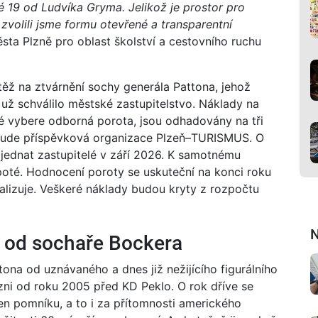
é 19 od Ludvíka Gryma. Jelikož je prostor pro
 zvolili jsme formu otevřené a transparentní
ta Plzně pro oblast školství a cestovního ruchu
ěž na ztvárnění sochy generála Pattona, jehož
už schválilo městské zastupitelstvo. Náklady na
ré vybere odborná porota, jsou odhadovány na tři
 bude příspěvková organizace Plzeň–TURISMUS. O
ednat zastupitelé v září 2026. K samotnému
oté. Hodnocení poroty se uskuteční na konci roku
alizuje. Veškeré náklady budou kryty z rozpočtu
N
a od sochaře Bockera
ona od uznávaného a dnes již nežijícího figurálního
zni od roku 2005 před KD Peklo. O rok dříve se
n pomníku, a to i za přítomnosti amerického