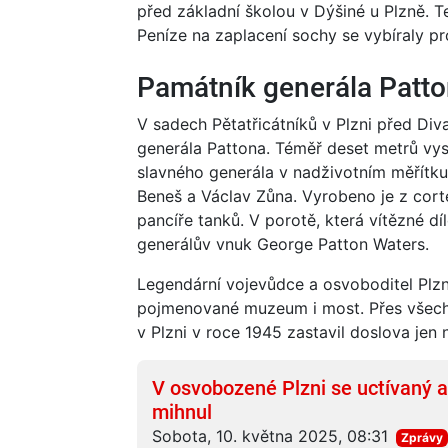
před základní školou v Dýšiné u Plzně. 
Peníze na zaplacení sochy se vybíraly pr
Památník generála Patto
V sadech Pětatřicátníků v Plzni před Div
generála Pattona. Téměř deset metrů vyso
slavného generála v nadživotním měřítku
Beneš a Václav Zůna. Vyrobeno je z corte
pancíře tanků. V porotě, která vítězné dí
generálův vnuk George Patton Waters.
Legendární vojevůdce a osvoboditel Plzn
pojmenované muzeum i most. Přes všechn
v Plzni v roce 1945 zastavil doslova jen n
V osvobozené Plzni se uctívaný a
mihnul
Sobota, 10. května 2025, 08:31
Zprávy