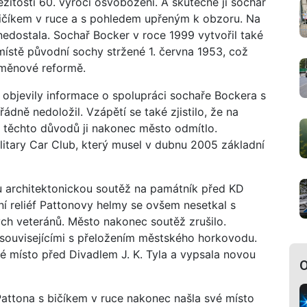
ežitosti 60. výročí osvobození. A skutečně ji sochař
 bičíkem v ruce a s pohledem upřeným k obzoru. Na
nedostala. Sochař Bocker v roce 1999 vytvořil také
místě původní sochy stržené 1. června 1953, což
 měnové reformě.
 objevily informace o spolupráci sochaře Bockera s
dně nedoložil. Vzápětí se také zjistilo, že na
 těchto důvodů ji nakonec město odmítlo.
litary Car Club, který musel v dubnu 2005 základní
u architektonickou soutěž na památník před KD
tní reliéf Pattonovy helmy se ovšem nesetkal s
ch veteránů. Město nakonec soutěž zrušilo.
ouvisejícími s přeložením městského horkovodu.
 místo před Divadlem J. K. Tyla a vypsala novou
O
Pattona s bičíkem v ruce nakonec našla své místo