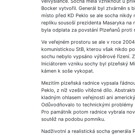
velvyslance. Socha měla vzniknout u příl
Bocker vytvořil. Generál byl ztvárněn s
místo před KD Peklo se ale socha nikdy 
repliku sousoší prezidenta Masaryka na 
byla odplata za povstání Plzeňanů proti
Ve veřejném prostoru se ale v roce 2004
komunistickou StB, kterou však nikdo pořá
sochu nebylo vypsáno výběrové řízení. Z
Iniciátorem vzniku sochy byl plzeňský Mi
kámen k soše vykopat.
Mezitím plzeňská radnice vypsala řádno
Peklo, z níž vzešlo vítězné dílo. Abstrak
kladným ohlasem veřejnosti ani americký
Odůvodňovalo to technickými problémy s
Pro památník potom radnice vybrala nové
soutěž na podobu pomníku.
Nadživotní a realistická socha generála 