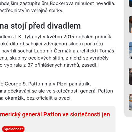
Tehdejším zastupitelům Bockerova minulost nevadila.
ostřednictvím veřejné sbírky.
na stojí před divadlem
adlem J. K. Tyla byl v květnu 2015 odhalen pomník
ké dílo obsahující zdvojenou siluetu portrétu
 navrhli sochař Lubomír Čermák a architekti Tomáš
nu, skupiny ocelových slitin, z nichž se vyráběly
lo vybírala z 37 přihlášených návrhů, zasedl i
ě George S. Patton má v Plzni památník,
a očekávání se ale ve skutečnosti generál Patton
a okamžik, bez oficialit a ovací.
merický generál Patton ve skutečnosti jen
Společnost