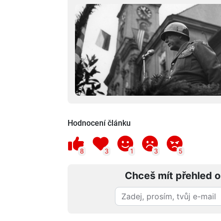
Hodnocení článku
8
3
1
3
5
Chceš mít přehled o