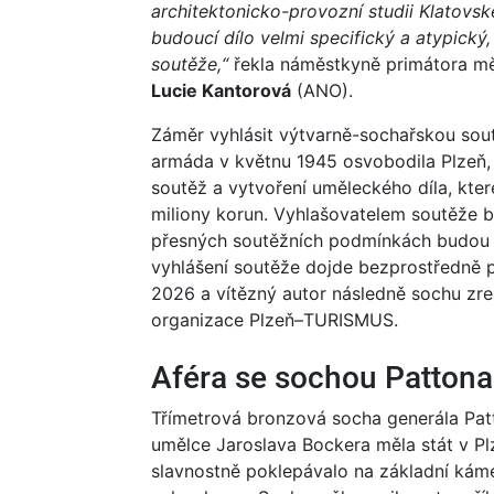
architektonicko-provozní studii Klatovsk
budoucí dílo velmi specifický a atypický,
soutěže,“
řekla náměstkyně primátora měs
Lucie Kantorová
(ANO).
Záměr vyhlásit výtvarně-sochařskou sout
armáda v květnu 1945 osvobodila Plzeň, 
soutěž a vytvoření uměleckého díla, kte
miliony korun. Vyhlašovatelem soutěže
přesných soutěžních podmínkách budou j
vyhlášení soutěže dojde bezprostředně p
2026 a vítězný autor následně sochu zre
organizace Plzeň–TURISMUS.
Aféra se sochou Patton
Třímetrová bronzová socha generála Patt
umělce Jaroslava Bockera měla stát v Pl
slavnostně poklepávalo na základní káme