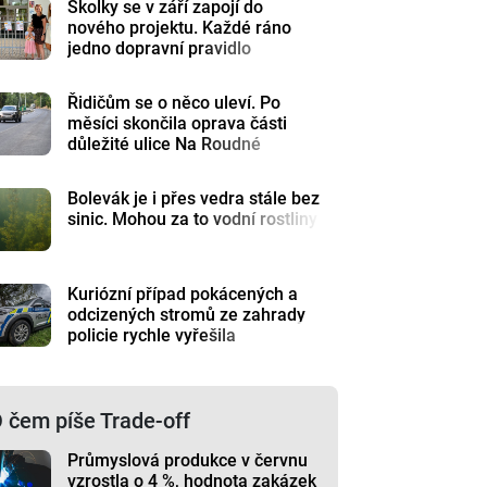
Školky se v září zapojí do
nového projektu. Každé ráno
jedno dopravní pravidlo
Řidičům se o něco uleví. Po
měsíci skončila oprava části
důležité ulice Na Roudné
Bolevák je i přes vedra stále bez
sinic. Mohou za to vodní rostliny
Kuriózní případ pokácených a
odcizených stromů ze zahrady
policie rychle vyřešila
 čem píše Trade-off
Průmyslová produkce v červnu
vzrostla o 4 %, hodnota zakázek