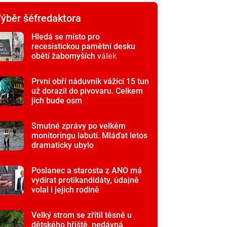
ýběr šéfredaktora
Hledá se místo pro
recesistickou pamětní desku
obětí žabomyších válek
První obří náduvník vážící 15 tun
už dorazil do pivovaru. Celkem
jich bude osm
Smutné zprávy po velkém
monitoringu labutí. Mláďat letos
dramaticky ubylo
Poslanec a starosta z ANO má
vydírat protikandidáty, údajně
volal i jejich rodině
Velký strom se zřítil těsně u
dětského hřiště, nedávná