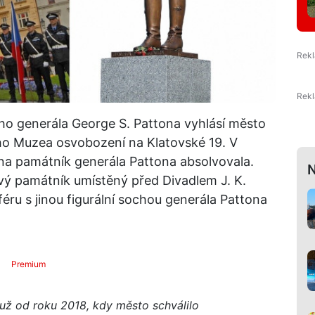
ho generála George S. Pattona vyhlásí město
ího Muzea osvobození na Klatovské 19. V
na památník generála Pattona absolvovala.
N
ový památník umístěný před Divadlem J. K.
féru s jinou figurální sochou generála Pattona
Premium
 už od roku 2018, kdy město schválilo