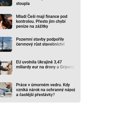
stoupla
Mladí Češi mají finance pod
kontrolou. Přesto jim chybí
peníze na zážitky
Pozemní stavby podpořily
červnový růst stavebnictví
EU uvolnila Ukrajině 3,47
miliardy eur na drony a Gripeny
Práce v úmorném vedru. Kdy
vzniká nárok na ochranný nápoj
a častější přestávky?