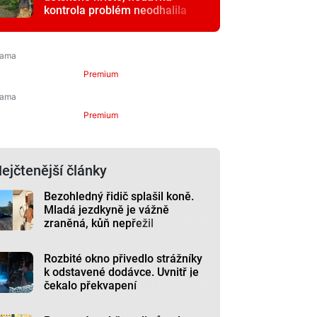
kontrola problém neodhalila
Premium
Premium
ejčtenější články
Bezohledný řidič splašil koně.
Mladá jezdkyně je vážně
zraněná, kůň nepřežil
Rozbité okno přivedlo strážníky
k odstavené dodávce. Uvnitř je
čekalo překvapení