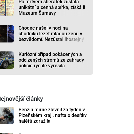
Po mrtvém sběrateli zůstala
unikátní a cenná sbírka, získá ji
Muzeum Šumavy
Chodec našel v noci na
chodníku ležet mladou ženu v
bezvědomí. Nezůstal lhostejný
Kuriózní případ pokácených a
odcizených stromů ze zahrady
policie rychle vyřešila
ejnovější články
Benzin mírně zlevnil za týden v
Plzeňském kraji, nafta o desítky
haléřů zdražila