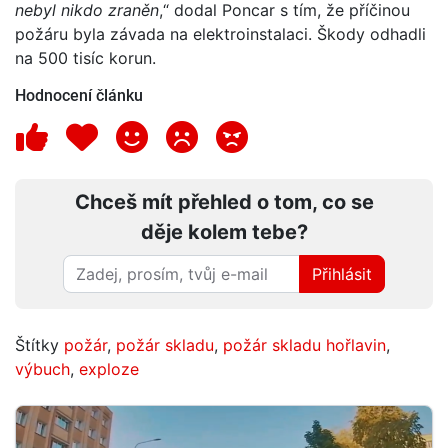
nebyl nikdo zraněn
,“ dodal Poncar s tím, že příčinou
požáru byla závada na elektroinstalaci. Škody odhadli
na 500 tisíc korun.
Hodnocení článku
Chceš mít přehled o tom, co se
děje kolem tebe?
Přihlásit
Štítky
požár
,
požár skladu
,
požár skladu hořlavin
,
výbuch
,
exploze