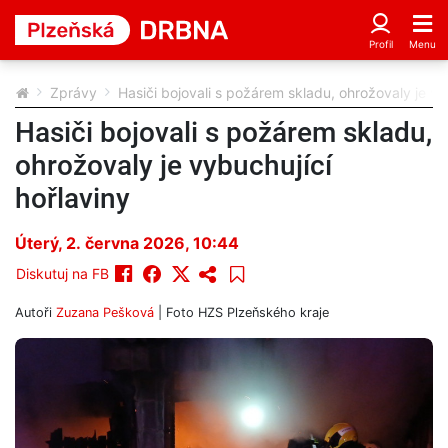
Zprávy
Hasiči bojovali s požárem skladu, ohrožovaly je vy
Hasiči bojovali s požárem skladu,
ohrožovaly je vybuchující
hořlaviny
Úterý, 2. června 2026, 10:44
Diskutuj na FB
Autoři
Zuzana Pešková
| Foto
HZS Plzeňského kraje