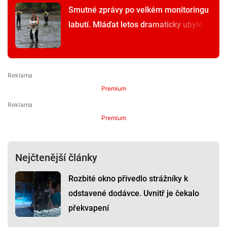
Smutné zprávy po velkém monitoringu
labutí. Mláďat letos dramaticky ubylo
Premium
Premium
Nejčtenější články
Rozbité okno přivedlo strážníky k
odstavené dodávce. Uvnitř je čekalo
překvapení