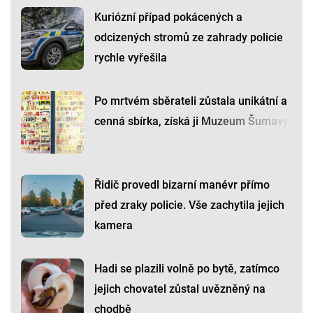
Kuriózní případ pokácených a
odcizených stromů ze zahrady policie
rychle vyřešila
Po mrtvém sběrateli zůstala unikátní a
cenná sbírka, získá ji Muzeum Šumavy
Řidič provedl bizarní manévr přímo
před zraky policie. Vše zachytila jejich
kamera
Hadi se plazili volně po bytě, zatímco
jejich chovatel zůstal uvězněný na
chodbě