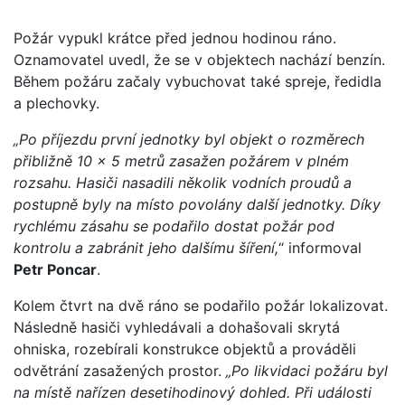
Požár vypukl krátce před jednou hodinou ráno.
Oznamovatel uvedl, že se v objektech nachází benzín.
Během požáru začaly vybuchovat také spreje, ředidla
a plechovky.
„Po příjezdu první jednotky byl objekt o rozměrech
přibližně 10 × 5 metrů zasažen požárem v plném
rozsahu. Hasiči nasadili několik vodních proudů a
postupně byly na místo povolány další jednotky. Díky
rychlému zásahu se podařilo dostat požár pod
kontrolu a zabránit jeho dalšímu šíření,
“ informoval
Petr Poncar
.
Kolem čtvrt na dvě ráno se podařilo požár lokalizovat.
Následně hasiči vyhledávali a dohašovali skrytá
ohniska, rozebírali konstrukce objektů a prováděli
odvětrání zasažených prostor.
„Po likvidaci požáru byl
na místě nařízen desetihodinový dohled. Při události