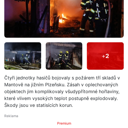
+
2
Čtyři jednotky hasičů bojovaly s požárem tří skladů v
Mantově na jižním Plzeňsku. Zásah v oplechovaných
objektech jim komplikovaly všudypřítomné hořlaviny,
které vlivem vysokých teplot postupně explodovaly.
Škody jsou ve statisících korun.
Premium