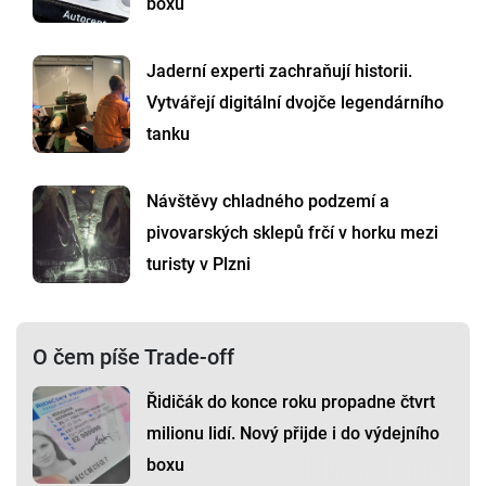
boxů
Jaderní experti zachraňují historii.
Vytvářejí digitální dvojče legendárního
tanku
Návštěvy chladného podzemí a
pivovarských sklepů frčí v horku mezi
turisty v Plzni
O čem píše Trade-off
Řidičák do konce roku propadne čtvrt
milionu lidí. Nový přijde i do výdejního
boxu