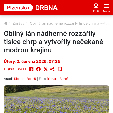
Zprávy
Obilný lán nádherně rozzářily tisíce chrp a vytvoř
Obilný lán nádherně rozzářily
tisíce chrp a vytvořily nečekaně
modrou krajinu
Úterý, 2. června 2026, 07:35
Diskutuj na FB
Autoři
Richard Beneš
| Foto
Richard Beneš