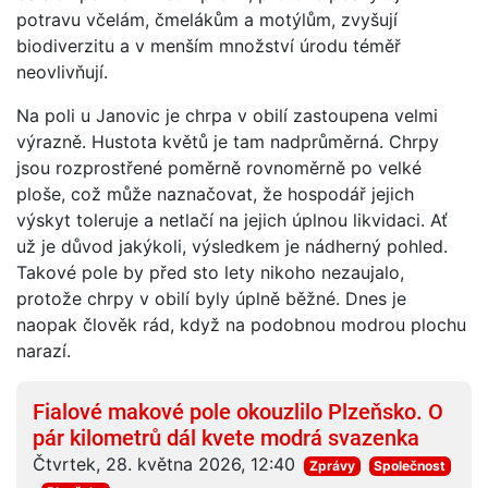
potravu včelám, čmelákům a motýlům, zvyšují
biodiverzitu a v menším množství úrodu téměř
neovlivňují.
Na poli u Janovic je chrpa v obilí zastoupena velmi
výrazně. Hustota květů je tam nadprůměrná. Chrpy
jsou rozprostřené poměrně rovnoměrně po velké
ploše, což může naznačovat, že hospodář jejich
výskyt toleruje a netlačí na jejich úplnou likvidaci. Ať
už je důvod jakýkoli, výsledkem je nádherný pohled.
Takové pole by před sto lety nikoho nezaujalo,
protože chrpy v obilí byly úplně běžné. Dnes je
naopak člověk rád, když na podobnou modrou plochu
narazí.
Fialové makové pole okouzlilo Plzeňsko. O
pár kilometrů dál kvete modrá svazenka
Čtvrtek, 28. května 2026, 12:40
Zprávy
Společnost