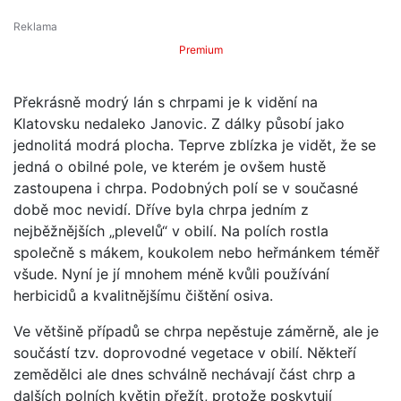
Premium
Překrásně modrý lán s chrpami je k vidění na
Klatovsku nedaleko Janovic. Z dálky působí jako
jednolitá modrá plocha. Teprve zblízka je vidět, že se
jedná o obilné pole, ve kterém je ovšem hustě
zastoupena i chrpa. Podobných polí se v současné
době moc nevidí. Dříve byla chrpa jedním z
nejběžnějších „plevelů“ v obilí. Na polích rostla
společně s mákem, koukolem nebo heřmánkem téměř
všude. Nyní je jí mnohem méně kvůli používání
herbicidů a kvalitnějšímu čištění osiva.
Ve většině případů se chrpa nepěstuje záměrně, ale je
součástí tzv. doprovodné vegetace v obilí. Někteří
zemědělci ale dnes schválně nechávají část chrp a
dalších polních květin přežít, protože poskytují