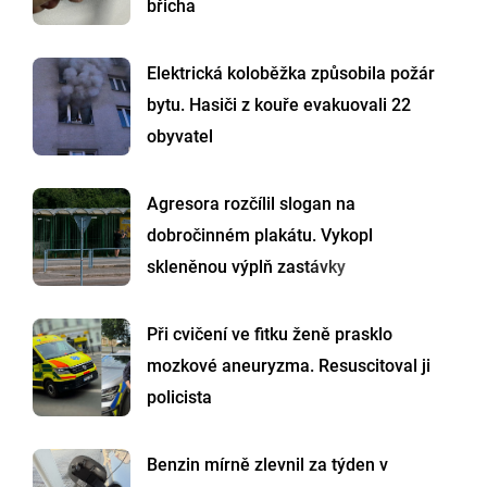
břicha
Elektrická koloběžka způsobila požár
bytu. Hasiči z kouře evakuovali 22
obyvatel
Agresora rozčílil slogan na
dobročinném plakátu. Vykopl
skleněnou výplň zastávky
Při cvičení ve fitku ženě prasklo
mozkové aneuryzma. Resuscitoval ji
policista
Benzin mírně zlevnil za týden v