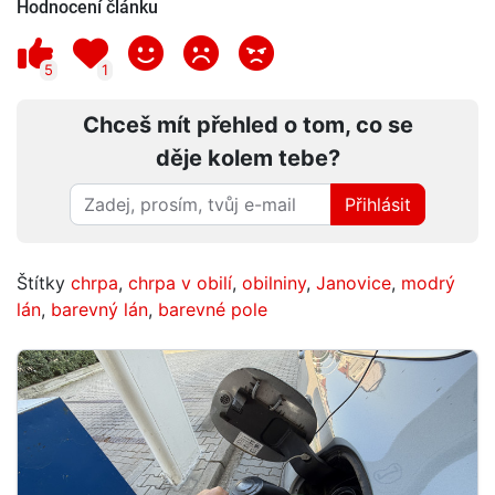
Hodnocení článku
5
1
Chceš mít přehled o tom, co se
děje kolem tebe?
Přihlásit
Štítky
chrpa
,
chrpa v obilí
,
obilniny
,
Janovice
,
modrý
lán
,
barevný lán
,
barevné pole