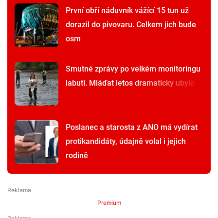
První obří náduvník vážící 15 tun už
dorazil do pivovaru. Celkem jich bude
osm
Smutné zprávy po velkém monitoringu
labutí. Mláďat letos dramaticky ubylo
Poslanec a starosta z ANO má vydírat
protikandidáty, údajně volal i jejich
rodině
Premium