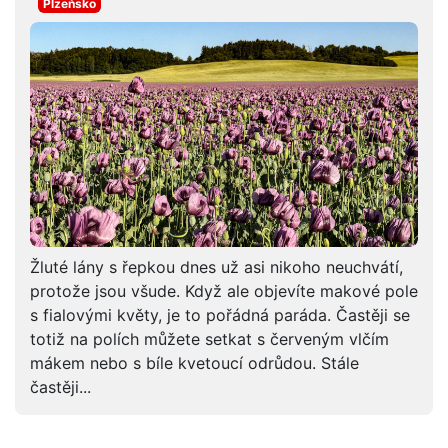
Plzeňsko
Žluté lány s řepkou dnes už asi nikoho neuchvátí,
protože jsou všude. Když ale objevíte makové pole
s fialovými květy, je to pořádná paráda. Častěji se
totiž na polích můžete setkat s červeným vlčím
mákem nebo s bíle kvetoucí odrůdou. Stále
častěji...