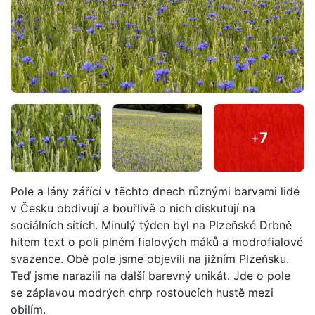
+
7
Pole a lány zářící v těchto dnech různými barvami lidé
v Česku obdivují a bouřlivě o nich diskutují na
sociálních sítích. Minulý týden byl na Plzeňské Drbně
hitem text o poli plném fialových máků a modrofialové
svazence. Obě pole jsme objevili na jižním Plzeňsku.
Teď jsme narazili na další barevný unikát. Jde o pole
se záplavou modrých chrp rostoucích hustě mezi
obilím.