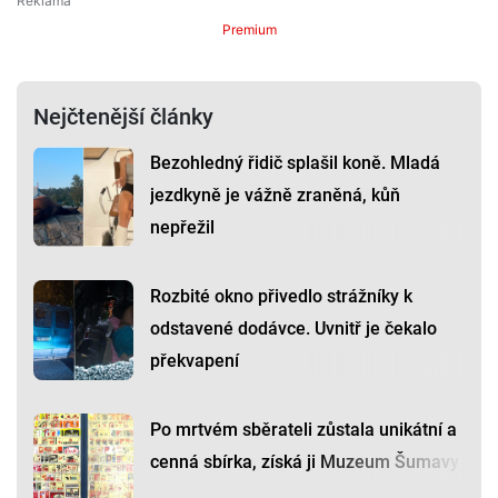
Premium
Nejčtenější články
Bezohledný řidič splašil koně. Mladá
jezdkyně je vážně zraněná, kůň
nepřežil
Rozbité okno přivedlo strážníky k
odstavené dodávce. Uvnitř je čekalo
překvapení
Po mrtvém sběrateli zůstala unikátní a
cenná sbírka, získá ji Muzeum Šumavy