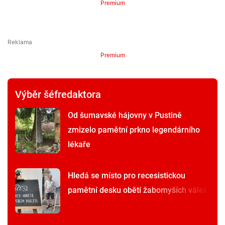
Premium
Premium
Výběr šéfredaktora
Od šumavské hájovny v Pustině
zmizelo pamětní prkno legendárního
lékaře
Hledá se místo pro recesistickou
pamětní desku obětí žabomyších válek