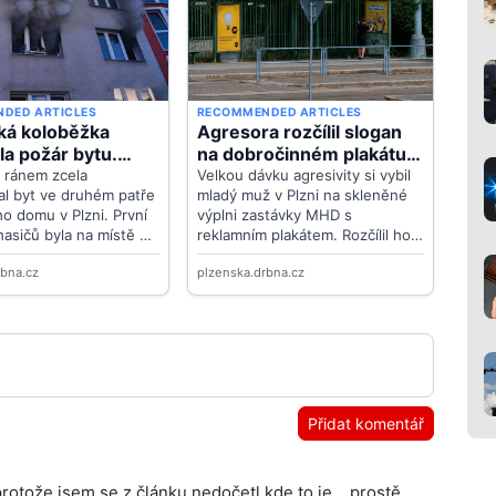
Přidat komentář
rotože jsem se z článku nedočetl,kde to je....prostě