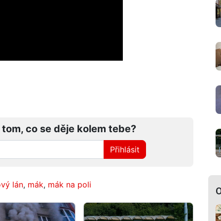
 tom, co se děje kolem tebe?
Přihlásit
ový lán
,
mák
,
mák na poli
O