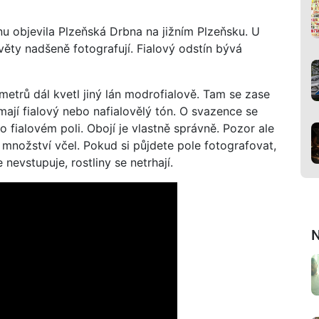
u objevila Plzeňská Drbna na jižním Plzeňsku. U
 květy nadšeně fotografují. Fialový odstín bývá
metrů dál kvetl jiný lán modrofialově. Tam se zase
 mají fialový nebo nafialovělý tón. O svazence se
 fialovém poli. Obojí je vlastně správně. Pozor ale
 množství včel. Pokud si půjdete pole fotografovat,
e nevstupuje, rostliny se netrhají.
N