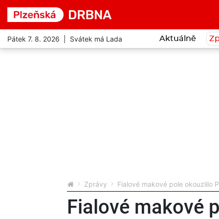
Pátek 7. 8. 2026 | Svátek má Lada
Aktuálně
Zp
Zprávy
Fialové makové pole okouzlilo 
Fialové makové p