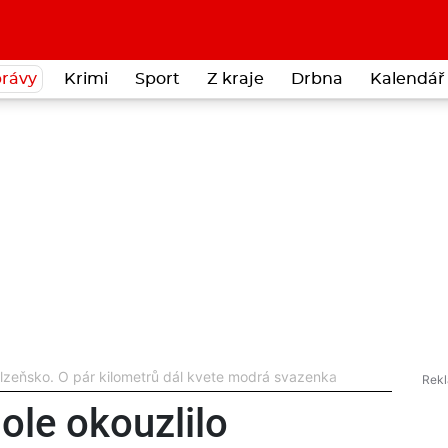
rávy
Krimi
Sport
Z kraje
Drbna
Kalendář 
Plzeňsko. O pár kilometrů dál kvete modrá svazenka
ole okouzlilo