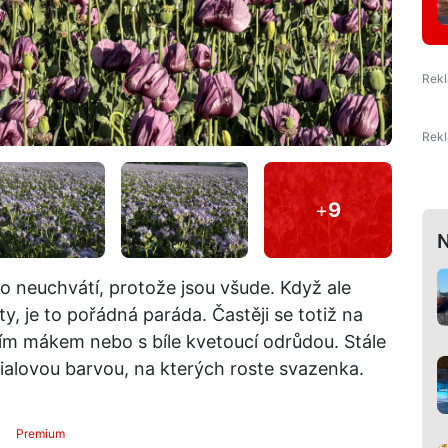
+
9
N
ho neuchvátí, protože jsou všude. Když ale
y, je to pořádná paráda. Častěji se totiž na
ím mákem nebo s bíle kvetoucí odrůdou. Stále
ofialovou barvou, na kterých roste svazenka.
Premium