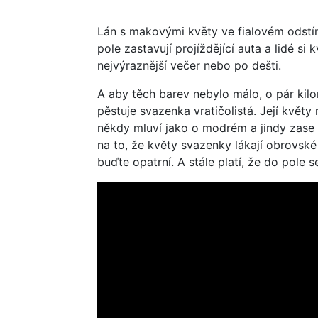
Lán s makovými květy ve fialovém odstín
pole zastavují projíždějící auta a lidé si
nejvýraznější večer nebo po dešti.
A aby těch barev nebylo málo, o pár kilo
pěstuje svazenka vratičolistá. Její květy
někdy mluví jako o modrém a jindy zase o
na to, že květy svazenky lákají obrovské
buďte opatrní. A stále platí, že do pole s