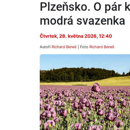
Plzeňsko. O pár k
modrá svazenka
Čtvrtek, 28. května 2026, 12:40
Autoři
Richard Beneš
| Foto
Richard Beneš