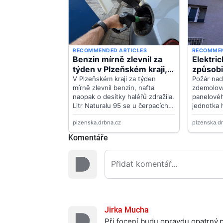
Komentáře
Jirka Mucha
Při focení budu opravdu opatrný,p