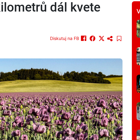
ilometrů dál kvete
V
Diskutuj na FB