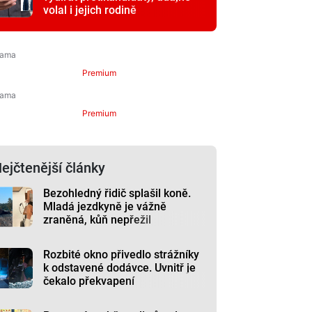
volal i jejich rodině
Premium
Premium
ejčtenější články
Bezohledný řidič splašil koně.
Mladá jezdkyně je vážně
zraněná, kůň nepřežil
Rozbité okno přivedlo strážníky
k odstavené dodávce. Uvnitř je
čekalo překvapení