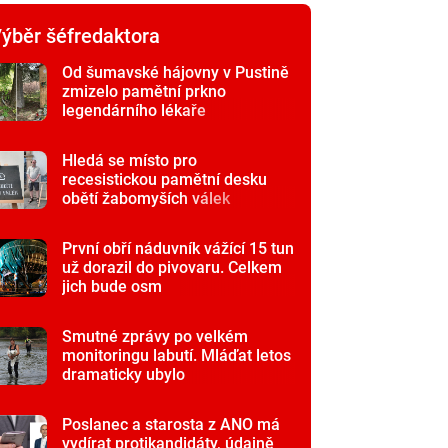
ýběr šéfredaktora
Od šumavské hájovny v Pustině
zmizelo pamětní prkno
legendárního lékaře
Hledá se místo pro
recesistickou pamětní desku
obětí žabomyších válek
První obří náduvník vážící 15 tun
už dorazil do pivovaru. Celkem
jich bude osm
Smutné zprávy po velkém
monitoringu labutí. Mláďat letos
dramaticky ubylo
Poslanec a starosta z ANO má
vydírat protikandidáty, údajně