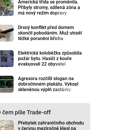
Americká třída se proměnila.
Přibyly stromy, sdílená zóna a
má nový režim dopravy
Drsný konflikt před domem
skončil pobodáním. Muž utrpěl
těžké poranění břicha
Elektrická koloběžka způsobila
požár bytu. Hasiči z kouře
evakuovali 22 obyvatel
Agresora rozčílil slogan na
dobročinném plakátu. Vykopl
skleněnou výplň zastávky
 čem píše Trade-off
Přebytek zahraničního obchodu
v červnu meziročně klesl na