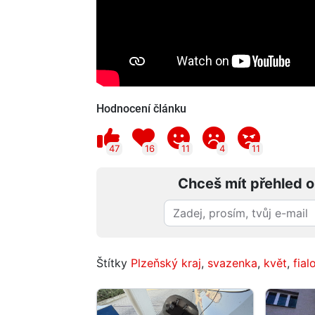
Hodnocení článku
47
16
11
4
11
Chceš mít přehled o
Štítky
Plzeňský kraj
,
svazenka
,
květ
,
fial