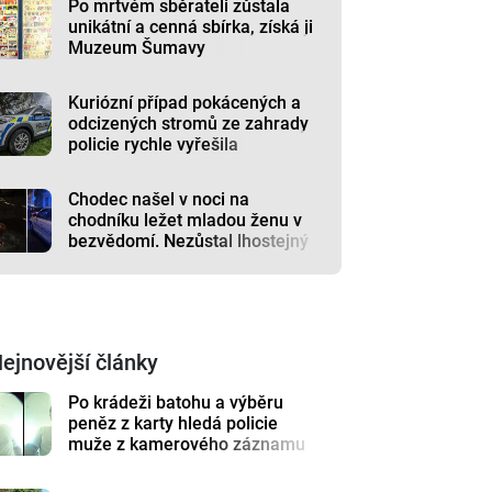
Po mrtvém sběrateli zůstala
unikátní a cenná sbírka, získá ji
Muzeum Šumavy
Kuriózní případ pokácených a
odcizených stromů ze zahrady
policie rychle vyřešila
Chodec našel v noci na
chodníku ležet mladou ženu v
bezvědomí. Nezůstal lhostejný
ejnovější články
Po krádeži batohu a výběru
peněz z karty hledá policie
muže z kamerového záznamu