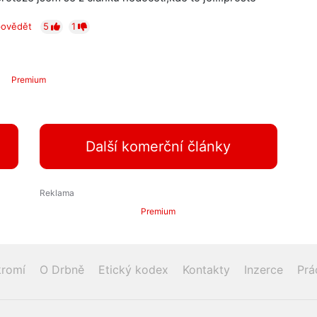
ovědět
5
1
Premium
Další komerční články
Premium
romí
O Drbně
Etický kodex
Kontakty
Inzerce
Prá