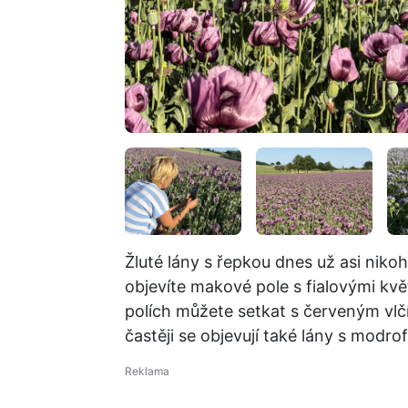
Žluté lány s řepkou dnes už asi niko
objevíte makové pole s fialovými květ
polích můžete setkat s červeným vlč
častěji se objevují také lány s modr