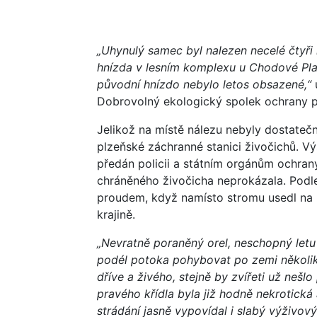
„Uhynulý samec byl nalezen necelé čtyři
hnízda v lesním komplexu u Chodové Plané
původní hnízdo nebylo letos obsazené,“
Dobrovolný ekologický spolek ochrany p
Jelikož na místě nálezu nebyly dostatečně
plzeňské záchranné stanici živočichů. V
předán policii a státním orgánům ochrany
chráněného živočicha neprokázala. Podle
proudem, když namísto stromu usedl na 
krajině.
„Nevratně poraněný orel, neschopný letu
podél potoka pohybovat po zemi několik
dříve a živého, stejně by zvířeti už nešl
pravého křídla byla již hodně nekrotická
strádání jasně vypovídal i slabý výživov