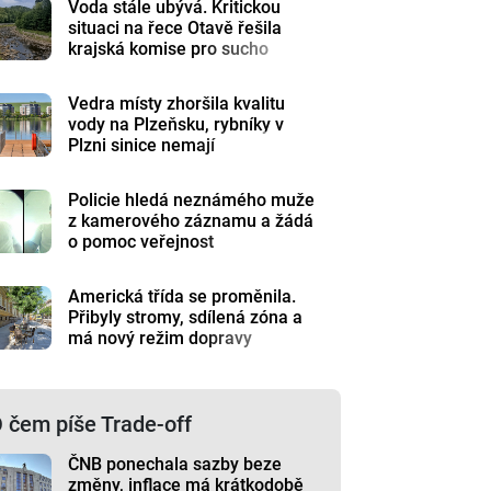
Voda stále ubývá. Kritickou
situaci na řece Otavě řešila
krajská komise pro sucho
Vedra místy zhoršila kvalitu
vody na Plzeňsku, rybníky v
Plzni sinice nemají
Policie hledá neznámého muže
z kamerového záznamu a žádá
o pomoc veřejnost
Americká třída se proměnila.
Přibyly stromy, sdílená zóna a
má nový režim dopravy
 čem píše Trade-off
ČNB ponechala sazby beze
změny, inflace má krátkodobě