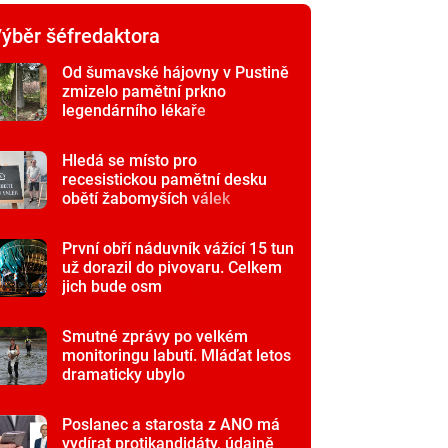
ýběr šéfredaktora
Od šumavské hájovny v Pustině
zmizelo pamětní prkno
legendárního lékaře
Hledá se místo pro
recesistickou pamětní desku
obětí žabomyších válek
První obří náduvník vážící 15 tun
už dorazil do pivovaru. Celkem
jich bude osm
Smutné zprávy po velkém
monitoringu labutí. Mláďat letos
dramaticky ubylo
Poslanec a starosta z ANO má
vydírat protikandidáty, údajně