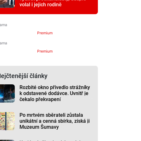
volal i jejich rodině
Premium
Premium
ejčtenější články
Rozbité okno přivedlo strážníky
k odstavené dodávce. Uvnitř je
čekalo překvapení
Po mrtvém sběrateli zůstala
unikátní a cenná sbírka, získá ji
Muzeum Šumavy