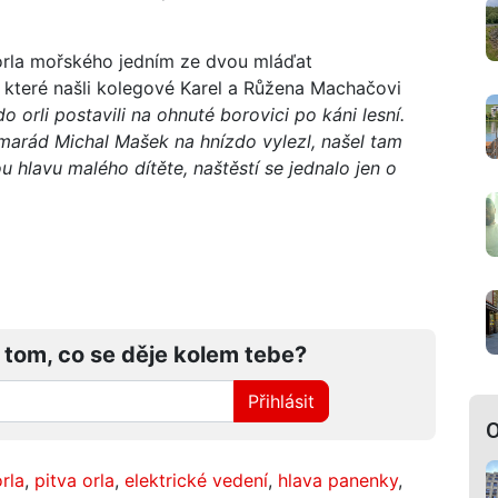
orla mořského jedním ze dvou mláďat
 které našli kolegové Karel a Růžena Machačovi
do orli postavili na ohnuté borovici po káni lesní.
marád Michal Mašek na hnízdo vylezl, našel tam
 hlavu malého dítěte, naštěstí se jednalo jen o
 tom, co se děje kolem tebe?
Přihlásit
O
rla
,
pitva orla
,
elektrické vedení
,
hlava panenky
,