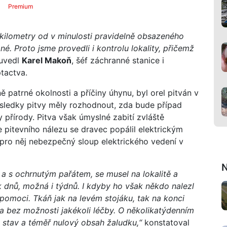
Premium
 kilometry od v minulosti pravidelně obsazeného
. Proto jsme provedli i kontrolu lokality, přičemž
uvedl
Karel Makoň
, šéf záchranné stanice i
tactva.
 patrné okolnosti a příčiny úhynu, byl orel pitván v
ýsledky pitvy měly rozhodnout, zda bude případ
 přírody. Pitva však úmyslné zabití zvláště
 pitevního nálezu se dravec popálil elektrickým
pro něj nebezpečný sloup elektrického vedení v
N
 a s ochrnutým pařátem, se musel na lokalitě a
 dnů, možná i týdnů. I kdyby ho však někdo nalezl
o pomoci. Tkáň jak na levém stojáku, tak na konci
 a bez možnosti jakékoli léčby. O několikatýdenním
ý stav a téměř nulový obsah žaludku,“
konstatoval