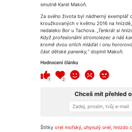
smutně Karel Makoň.
Za svého života byl nádherný exemplář 
kroužkovaných v květnu 2016 na hnízdě,
nedaleko Bor u Tachova.
„Tenkrát si hníz
Když profesionální stromolezec a náš ka
kromě dvou orlích mláďat i onu hororovou
část dětské panenky,“
doplnil Makoň.
Hodnocení článku
1
2
Chceš mít přehled o
Štítky
orel mořský
,
uhynulý orel
,
hnízdo o