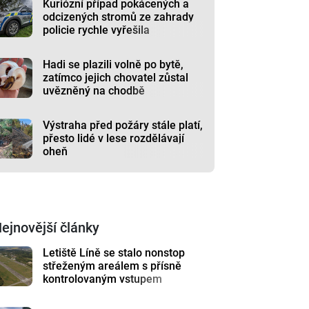
Kuriózní případ pokácených a
odcizených stromů ze zahrady
policie rychle vyřešila
Hadi se plazili volně po bytě,
zatímco jejich chovatel zůstal
uvězněný na chodbě
Výstraha před požáry stále platí,
přesto lidé v lese rozdělávají
oheň
ejnovější články
Letiště Líně se stalo nonstop
střeženým areálem s přísně
kontrolovaným vstupem