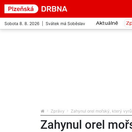
Sobota 8. 8. 2026 | Svátek má Soběslav
Aktuálně
Zp
Zprávy
Zahynul orel mořský, který vyr
Zahynul orel mořs