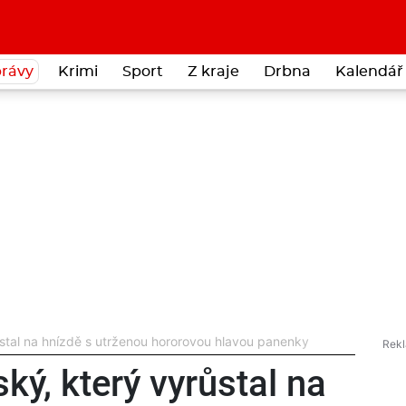
rávy
Krimi
Sport
Z kraje
Drbna
Kalendář 
ůstal na hnízdě s utrženou hororovou hlavou panenky
ký, který vyrůstal na