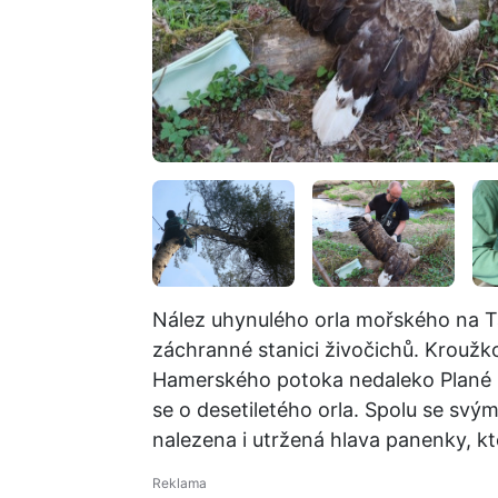
Nález uhynulého orla mořského na T
záchranné stanici živočichů. Kroužk
Hamerského potoka nedaleko Plané n
se o desetiletého orla. Spolu se svý
nalezena i utržená hlava panenky, kt