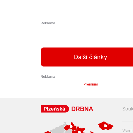
Další články
Premium
Souk
Všech