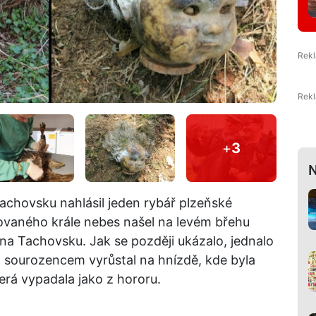
+
3
N
achovsku nahlásil jeden rybář plzeňské
ovaného krále nebes našel na levém břehu
a Tachovsku. Jak se později ukázalo, jednalo
m sourozencem vyrůstal na hnízdě, kde byla
erá vypadala jako z hororu.