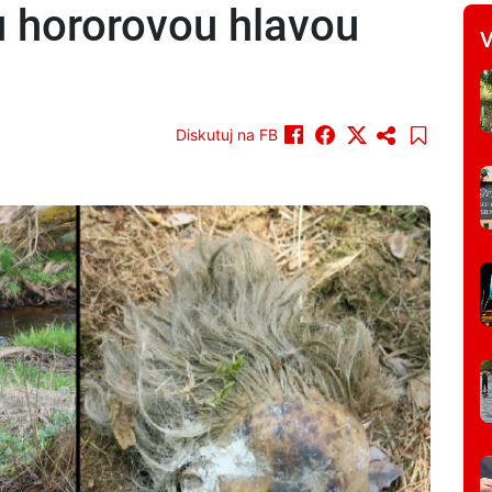
u hororovou hlavou
V
Diskutuj na FB