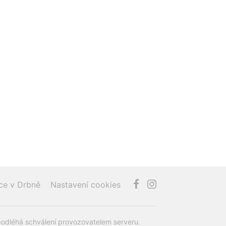
ce v Drbně
Nastavení cookies
podléhá schválení provozovatelem serveru.