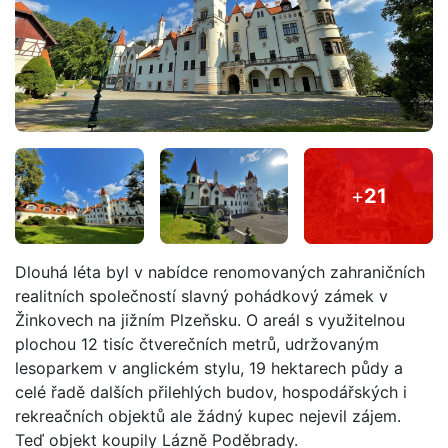
+
21
Dlouhá léta byl v nabídce renomovaných zahraničních
realitních společností slavný pohádkový zámek v
Žinkovech na jižním Plzeňsku. O areál s využitelnou
plochou 12 tisíc čtverečních metrů, udržovaným
lesoparkem v anglickém stylu, 19 hektarech půdy a
celé řadě dalších přilehlých budov, hospodářských i
rekreačních objektů ale žádný kupec nejevil zájem.
Teď objekt koupily Lázně Poděbrady.