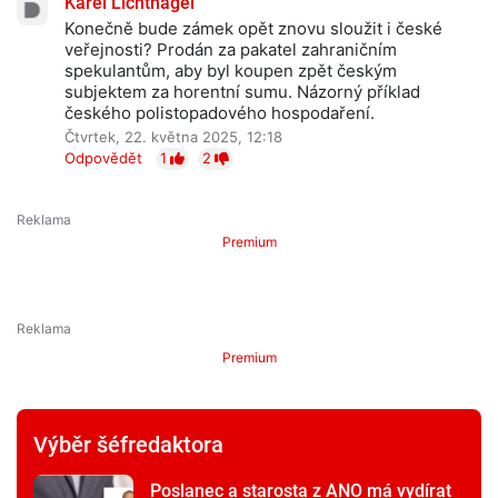
Karel Lichtnagel
Konečně bude zámek opět znovu sloužit i české
veřejnosti? Prodán za pakatel zahraničním
spekulantům, aby byl koupen zpět českým
subjektem za horentní sumu. Názorný příklad
českého polistopadového hospodaření.
Čtvrtek, 22. května 2025, 12:18
Odpovědět
1
2
Premium
Premium
Výběr šéfredaktora
Poslanec a starosta z ANO má vydírat