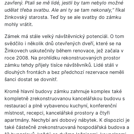
zavřený. Ptali se mě lidé, jestli by tam nebylo možné
udělat třeba svatbu. Ale ani ty se tam nekonaly,“
říkal
žinkovský starosta. Teď by se ale svatby do zámku
mohly vrátit.
Zámek má stále velký návštěvnický potenciál. O tom
svědčilo i několik dnů otevřených dveří, které se na
Žinkovech uskutečnily během renovace, jež začala v
roce 2008. Na prohlídku rekonstruovaných prostor
zámku tehdy přijely tisíce návštěvníků. Lidé stáli v
dlouhých frontách a bez předchozí rezervace neměli
šanci dostat se dovnitř.
Kromě hlavní budovy zámku zahrnuje komplex také
kompletně zrekonstruovanou kancelářskou budovu s
restaurací a plně vybavenou kuchyní, konferenční
místnost, recepci, kancelářské prostory a čtyři
apartmány. Nechybí ani dobový nábytek. K dispozici je
také částečně zrekonstruovaná hospodářská budova a