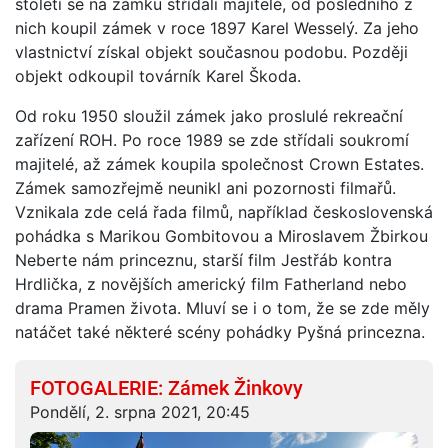
století se na zámku střídali majitelé, od posledního z
nich koupil zámek v roce 1897 Karel Wesselý. Za jeho
vlastnictví získal objekt současnou podobu. Později
objekt odkoupil továrník Karel Škoda.
Od roku 1950 sloužil zámek jako proslulé rekreační
zařízení ROH. Po roce 1989 se zde střídali soukromí
majitelé, až zámek koupila společnost Crown Estates.
Zámek samozřejmě neunikl ani pozornosti filmařů.
Vznikala zde celá řada filmů, například československá
pohádka s Marikou Gombitovou a Miroslavem Žbirkou
Neberte nám princeznu, starší film Jestřáb kontra
Hrdlička, z novějších americký film Fatherland nebo
drama Pramen života. Mluví se i o tom, že se zde měly
natáčet také některé scény pohádky Pyšná princezna.
FOTOGALERIE: Zámek Žinkovy
Pondělí, 2. srpna 2021, 20:45