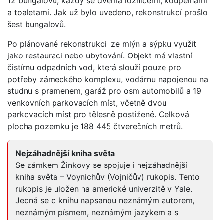
12 bungalovů, každý se dvěma ložnicemi, koupelnami
a toaletami. Jak už bylo uvedeno, rekonstrukcí prošlo
šest bungalovů.
Po plánované rekonstrukci lze mlýn a sýpku využít
jako restauraci nebo ubytování. Objekt má vlastní
čistírnu odpadních vod, která slouží pouze pro
potřeby zámeckého komplexu, vodárnu napojenou na
studnu s pramenem, garáž pro osm automobilů a 19
venkovních parkovacích míst, včetně dvou
parkovacích míst pro tělesně postižené. Celková
plocha pozemku je 188 445 čtverečních metrů.
Nejzáhadnější kniha světa
Se zámkem Žinkovy se spojuje i nejzáhadnější
kniha světa – Voynichův (Vojničův) rukopis. Tento
rukopis je uložen na americké univerzitě v Yale.
Jedná se o knihu napsanou neznámým autorem,
neznámým písmem, neznámým jazykem a s