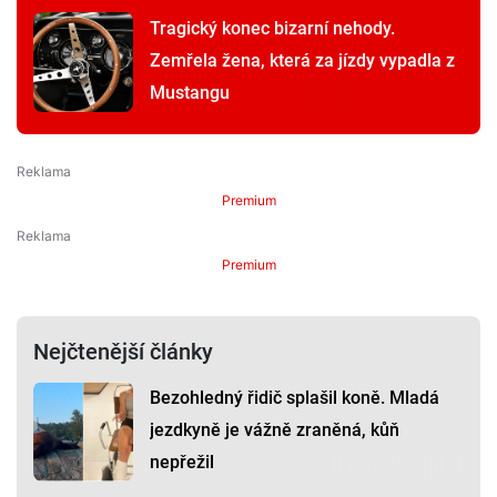
Tragický konec bizarní nehody.
Zemřela žena, která za jízdy vypadla z
Mustangu
Premium
Premium
Nejčtenější články
Bezohledný řidič splašil koně. Mladá
jezdkyně je vážně zraněná, kůň
nepřežil