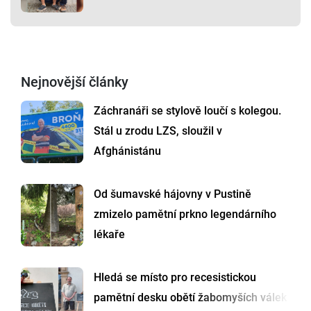
Nejnovější články
Záchranáři se stylově loučí s kolegou.
Stál u zrodu LZS, sloužil v
Afghánistánu
Od šumavské hájovny v Pustině
zmizelo pamětní prkno legendárního
lékaře
Hledá se místo pro recesistickou
pamětní desku obětí žabomyších válek