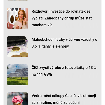
Rozhovor: Investice do rovnátek se
vyplatí. Zanedbaný chrup může stát
mnohem víc
Maloobchodní tržby v červnu vzrostly o
3,6 %, táhly je e-shopy
ČEZ zvýšil výrobu z fotovoltaiky o 13 %
na 111 GWh
Vedra mění nákupy Čechů, víc utrácejí
za zmrzlinu, méně za pečení