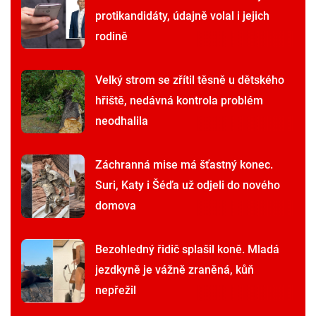
protikandidáty, údajně volal i jejich
rodině
Velký strom se zřítil těsně u dětského
hřiště, nedávná kontrola problém
neodhalila
Záchranná mise má šťastný konec.
Suri, Katy i Šéďa už odjeli do nového
domova
Bezohledný řidič splašil koně. Mladá
jezdkyně je vážně zraněná, kůň
nepřežil