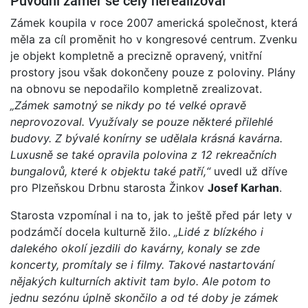
Původní záměr se celý nerealizoval
Zámek koupila v roce 2007 americká společnost, která
měla za cíl proměnit ho v kongresové centrum. Zvenku
je objekt kompletně a precizně opravený, vnitřní
prostory jsou však dokončeny pouze z poloviny. Plány
na obnovu se nepodařilo kompletně zrealizovat.
„Zámek samotný se nikdy po té velké opravě
neprovozoval. Využívaly se pouze některé přilehlé
budovy. Z bývalé konírny se udělala krásná kavárna.
Luxusně se také opravila polovina z 12 rekreačních
bungalovů, které k objektu také patří,“
uvedl už dříve
pro Plzeňskou Drbnu starosta Žinkov
Josef Karhan
.
Starosta vzpomínal i na to, jak to ještě před pár lety v
podzámčí docela kulturně žilo.
„Lidé z blízkého i
dalekého okolí jezdili do kavárny, konaly se zde
koncerty, promítaly se i filmy. Takové nastartování
nějakých kulturních aktivit tam bylo. Ale potom to
jednu sezónu úplně skončilo a od té doby je zámek