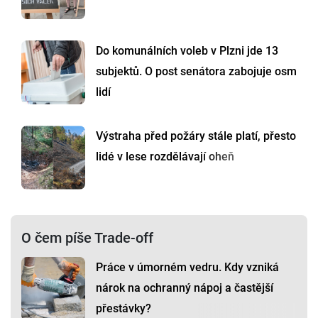
Do komunálních voleb v Plzni jde 13
subjektů. O post senátora zabojuje osm
lidí
Výstraha před požáry stále platí, přesto
lidé v lese rozdělávají oheň
O čem píše Trade-off
Práce v úmorném vedru. Kdy vzniká
nárok na ochranný nápoj a častější
přestávky?