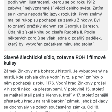
podivnými ilustracemi, kterou se od roku 1912
zabývají nejvýznamnější vědci celého světa. Zatím
se nikomu nepodařilo jazyk rozluštit. První známý
majitel rukopisu pocházel ze zámku Žinkovy. Byl
to známý pražský alchymista Georgius Baresch.
Údajně získal knihu od císaře Rudolfa II. Podle
některých zdrojů se však jedná o zdařilý padělek,
který byl vytvořen začátkem minulého století.
Slavné šlechtické sídlo, zotavna ROH i filmové
kulisy
Zámek Žinkovy má bohatou historii. Je vybudovaný na
místě, kde stávala dříve vodní tvrz, a první zmínky o
něm pocházejí z roku 1176. Vodní hrad Žinkovy prošel
v historii několika přestavbami. V polovině 15. století
se majiteli stali páni z Klenové, kteří v 17. století zahájili
přestavbu hradu na raně barokní zámek, jehož základy
se dochovaly ve zdech současného zámku. Od 18.