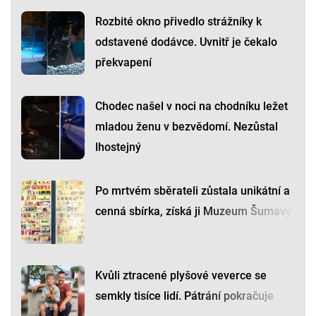
Rozbité okno přivedlo strážníky k
odstavené dodávce. Uvnitř je čekalo
překvapení
Chodec našel v noci na chodníku ležet
mladou ženu v bezvědomí. Nezůstal
lhostejný
Po mrtvém sběrateli zůstala unikátní a
cenná sbírka, získá ji Muzeum Šumavy
Kvůli ztracené plyšové veverce se
semkly tisíce lidí. Pátrání pokračuje