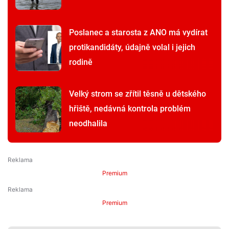
Poslanec a starosta z ANO má vydírat
protikandidáty, údajně volal i jejich
rodině
Velký strom se zřítil těsně u dětského
hřiště, nedávná kontrola problém
neodhalila
Premium
Premium