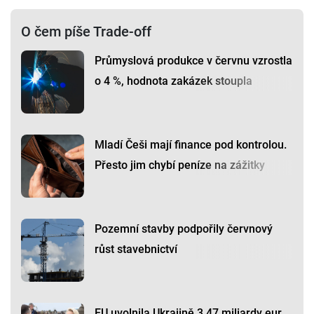
O čem píše Trade-off
Průmyslová produkce v červnu vzrostla
o 4 %, hodnota zakázek stoupla
Mladí Češi mají finance pod kontrolou.
Přesto jim chybí peníze na zážitky
Pozemní stavby podpořily červnový
růst stavebnictví
EU uvolnila Ukrajině 3,47 miliardy eur