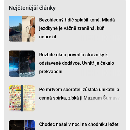
Nejčtenější články
Bezohledný řidič splašil koně. Mladá
jezdkyně je vážně zraněná, kůň
nepřežil
Rozbité okno přivedlo strážníky k
odstavené dodávce. Uvnitř je čekalo
překvapení
Po mrtvém sběrateli zůstala unikátní a
cenná sbírka, získá ji Muzeum Šumavy
Chodec našel v noci na chodníku ležet