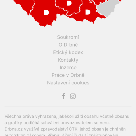
Soukromí
O Drbně
Etický kodex
Kontakty
Inzerce
Práce v Drbně
Nastavení cookies
Všechna práva vyhrazena, jakékoli užití obsahu včetné obsahu
a grafiky podléhá schválení provozovatelem serveru.
Drbna.cz využívá zpravodajství ČTK, jehož obsah je chráněn
autorským zákonem. Přepis, šíření či další zpřístupňování