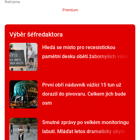
Premium
Výběr šéfredaktora
Hledá se místo pro recesistickou
pamětní desku obětí žabomyších válek
První obří náduvník vážící 15 tun už
dorazil do pivovaru. Celkem jich bude
osm
Smutné zprávy po velkém monitoringu
labutí. Mláďat letos dramaticky ubylo